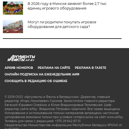
В 2026 году в Минске заменят более 2,7 тыс.
единиц игрового оборудования
Могут ли родители покупать игровое
оборудование для детского сада?
AIF.BY
АРХИВ НОМЕРОВ
РЕКЛАМА НА САЙТЕ
РЕКЛАМА В ГАЗЕТЕ
ОНЛАЙН-ПОДПИСКА НА ЕЖЕНЕДЕЛЬНИК АИФ
СООБЩИТЬ В РЕДАКЦИЮ ОБ ОШИБКЕ
© 2019 ООО «Аргументы и Факты в Белоруссии». Директор, главный
редактор: Игорь Николаевич Соколов. Заместители главного редактора:
Евгений Юрьевич Олейник и Юлия Владимировна Тельтевская. Шеф-
редактор сайта aif.by: Владимир Петрович Шарпило. Все права защищены.
Копирование и использование полных материалов запрещено, частичное
цитирование возможно только при условии гиперссылки на сайт www.aif.by.
Телефон для связи с редакцией: +375 29 642 67 51.
Свидетельство Министерства информации Республики Беларусь №1040 от