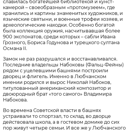
славилась богатейшей библиотекой и кунст-
камерой – своеобразным «протомузеем», где
хранились и картины знаменитых художников, и
языческие святыни, и военные трофеи хозяев, и
археологические находки. Особенно богатой
была коллекция оружия, насчитывавшая более
900 экспонатов, среди которых – сабли Ивана
Грозного, Бориса Годунова и турецкого султана
Османа II.
Замок не раз разрушался и восстанавливался.
Последние владельцы Набоковы (Фальц-Фейны)
рядом с уцелевшими башнями построили
дворец и флигель. Именно в Любчанском
имении родился и вырос Николай Набоков,
титулованный американский композитор и
двоюродный брат «того самого» Владимира
Набокова.
Во времена Советской власти в башнях
устраивали то спортзал, то склад, во дворце
действовала школа, а в гостевом домике до сих
пор живут четыре семьи. И все же у Любчанского