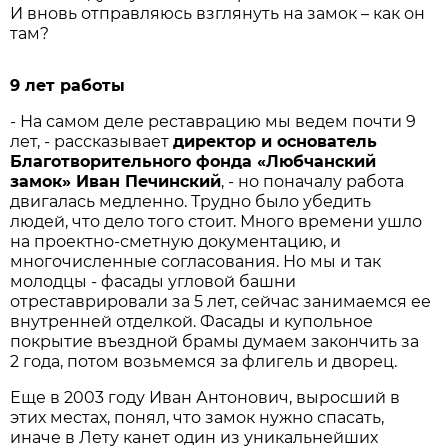
И вновь отправляюсь взглянуть на замок – как он
там?
9 лет работы
- На самом деле реставрацию мы ведем почти 9
лет, - рассказывает
директор
и
основатель
Благотворительного
фонда
«
Любчанский
замок
»
Иван
Печинский
, - но поначалу работа
двигалась медленно. Трудно было убедить
людей, что дело того стоит. Много времени ушло
на проектно-сметную документацию, и
многочисленные согласования. Но мы и так
молодцы - фасады угловой башни
отреставрировали за 5 лет, сейчас занимаемся ее
внутренней отделкой. Фасады и купольное
покрытие въездной брамы думаем закончить за
2 года, потом возьмемся за флигель и дворец.
Еще в 2003 году Иван Антонович, выросший в
этих местах, понял, что замок нужно спасать,
иначе в Лету канет один из уникальнейших