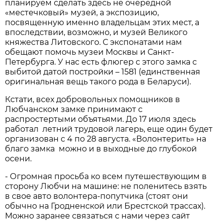
планируем сделать здесь не очередной
«местечковый» музей, а экспозицию,
посвященную именно владельцам этих мест, а
впоследствии, возможно, и музей Великого
княжества Литовского. С экспонатами нам
обещают помочь музеи Москвы и Санкт-
Петербурга. У нас есть флюгер с этого замка с
выбитой датой постройки – 1581 (единственная
оригинальная вещь такого рода в Беларуси).
Кстати, всех добровольных помощников в
Любчанском замке принимают с
распростертыми объятьями. До 17 июля здесь
работал летний трудовой лагерь, еще один будет
организован с 4 по 28 августа. «Волонтерить» на
благо замка можно и в выходные до глубокой
осени.
- Огромная просьба ко всем путешествующим в
сторону Любчи на машине: не поленитесь взять
в свое авто волонтера-попутчика (стоят они
обычно на Гродненской или Брестской трассах).
Можно заранее связаться с нами через сайт