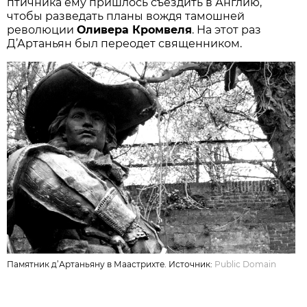
птичника ему пришлось съездить в Англию,
чтобы разведать планы вождя тамошней
революции
Оливера Кромвеля
. На этот раз
Д’Артаньян был переодет священником.
Памятник д’Артаньяну в Маастрихте. Источник:
Public Domain