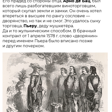
Его прадед со стороны отца,
Арно де Бац
, был
всего лишь разбогатевшим виноторговцем,
который скупал земли и замки. Он очень хотел
втереться в высшее по рангу сословие —
дворянство, но так и не смог. Это удалось сыну
торговца,
Пьеру
, деду мушкетёра.
Да и то жульническим способом. В брачный
контракт от 1 апреля 1578 г. слово «дворянин»
перед именем Пьера было вписано позже
и другим почерком.