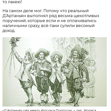
то лакею!
На самом деле мог. Потому что реальный
Д’Артаньян выполнял ряд весьма щекотливых
поручений, которые если и не оплачивались
наличными сразу, всё-таки сулили весомый
доход.
«Д’Артаньян шёл между Атосом и Портосом…», рис. Мориса