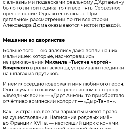
с алмазными подвесками реальному Д’Артаньяну
было то ли три годика, то ли все пять. Серьёзное
прегрешение. Однако есть нюанс. При
детальном рассмотрении почти все строки
Александра Дюма оказываются чистой правдой.
Мещанин во дворянстве
Больше того — ею являлись даже вопли наших
мальчишек, которые, насмотревшись
на приключения
Михаила «Тысяча чертей»
Боярского
в роли гасконца, устраивали поединки
на шпагах из прутиков.
И немилосердно коверкали имя любимого героя.
Оно звучало то каким-то реверансом в сторону
«Звёздных войн» — «Дарт Аньян», то приобретало
отчётливо армянский колорит — «Дыр-Танян».
Как ни странно, все эти варианты имеют право
на существование. Написание родовых имён
во Франции XVII в. — настоящий цирк с конями.
Вполне респектабельной версией фамилии