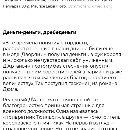
Лелуара (1894). Maurice Leloir Фото:
Commons.wikimedia.org
Деньги-деньги, дребеденьги
«В те времена понятия о гордости,
распространенные в наши дни, не были еще
в моде. Дворянин получал деньги из рук короля
и нисколько не чувствовал себя униженным.
Д’Артаньян поэтому без стеснения опустил
полученные им сорок пистолей в карман и даже
рассыпался в изъявлениях благодарности его
величеству». Так поступил гасконец из романа
Дюма.
Реальный Д’Артаньян с точно такой же
благодарностью принимал странные для
военного должности. Одна называлась
«привратник Тюильри», а другая — «смотритель
королевского птичника». На первый взгляд —
страшное унижение. Но это не значит, что наш