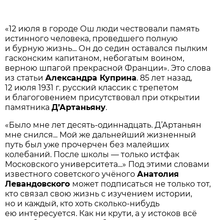
«12 июля в городе Ош люди чествовали память
истинного человека, проведшего полную
и бурную жизнь... Он до седин оставался пылким
гасконским капитаном, небогатым воином,
верною шпагой прекрасной Франции». Это слова
из статьи
Александра Куприна
. 85 лет назад,
12 июля 1931 г. русский классик с трепетом
и благоговением присутствовал при открытии
памятника
Д’Артаньяну
.
«Было мне лет десять-одиннадцать. Д’Артаньян
мне снился... Мой же дальнейший жизненный
путь был уже прочерчен без малейших
колебаний. После школы — только истфак
Московского университета...» Под этими словами
известного советского учёного
Анатолия
Левандовского
может подписаться не только тот,
кто связал свою жизнь с изучением истории,
но и каждый, кто хоть сколько-нибудь
ею интересуется. Как ни крути, а у истоков всё