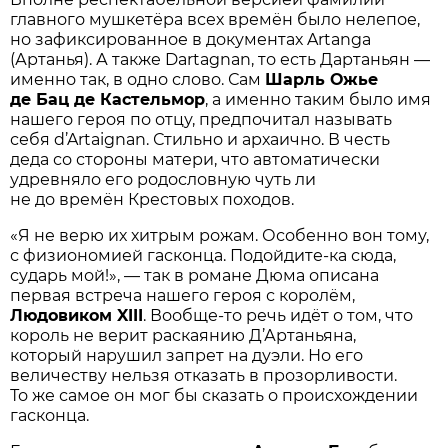
главного мушкетёра всех времён было нелепое,
но зафиксированное в документах Artanga
(Артанья). А также Dartagnan, то есть Дартаньян —
именно так, в одно слово. Сам
Шарль Ожье
де Бац де Кастельмор
, а именно таким было имя
нашего героя по отцу, предпочитал называть
себя d’Artaignan. Стильно и архаично. В честь
деда со стороны матери, что автоматически
удревняло его родословную чуть ли
не до времён Крестовых походов.
«Я не верю их хитрым рожам. Особенно вон тому,
с физиономией гасконца. Подойдите-ка сюда,
сударь мой!», — так в романе Дюма описана
первая встреча нашего героя с королём,
Людовиком XIII
. Вообще-то речь идёт о том, что
король не верит раскаянию Д’Артаньяна,
который нарушил запрет на дуэли. Но его
величеству нельзя отказать в прозорливости.
То же самое он мог бы сказать о происхождении
гасконца.