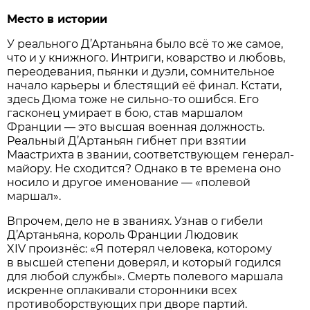
Место в истории
У реального Д’Артаньяна было всё то же самое,
что и у книжного. Интриги, коварство и любовь,
переодевания, пьянки и дуэли, сомнительное
начало карьеры и блестящий её финал. Кстати,
здесь Дюма тоже не сильно-то ошибся. Его
гасконец умирает в бою, став маршалом
Франции — это высшая военная должность.
Реальный Д’Артаньян гибнет при взятии
Маастрихта в звании, соответствующем генерал-
майору. Не сходится? Однако в те времена оно
носило и другое именование — «полевой
маршал».
Впрочем, дело не в званиях. Узнав о гибели
Д’Артаньяна, король Франции Людовик
XIV произнёс: «Я потерял человека, которому
в высшей степени доверял, и который годился
для любой службы». Смерть полевого маршала
искренне оплакивали сторонники всех
противоборствующих при дворе партий.