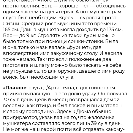
преткновения. Есть — хорошо, нет — обходились
одним лакеем на десятерых. А вот мушкетёрам
слуга был необходим. Здесь — суровая проза
жизни. Средний рост мужчины того времени —
165 см. Длина мушкета могла доходить до 175 см.
Вес — до 9 кг. Стрелять из такой дуры можно
было только при помощи сошки-стойки. Была
и она, только называлась «фуршет», дав
впоследствии имя закусочному столу. И весила
тоже немало. Так что если положенные два
пистолета и шпагу можно было таскать на себе,
не утруждаясь, то для оружия, давшего имя роду
войск, был необходим слуга.
«
Планше
, слуга Д’Артаньяна, с достоинством
принял выпавшую на его долю удачу. Он получал
30 су в день, целый месяц возвращался домой
веселый, как птица, и был ласков и внимателен
к своему господину». Здесь к Дюма обычно
придираются, указывая на то, что жалованье
мушкетёра составляло всего лишь 39 су в день.
Не мог же наш герой почти всё отдавать какому-