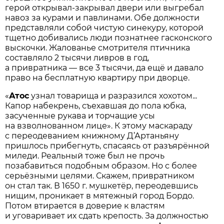
герой открывал-закрывал двери или выгребал
навоз за курами и павлинами. Обе должности
представляли собой чистую синекуру, которой
тщетно добивались люди познатнее гасконского
выскочки. Жалованье смотрителя птичника
составляло 2 тысячи ливров в год,
а привратника — все 3 тысячи, да ещё и давало
право на бесплатную квартиру при дворце.
«
Атос
узнал товарища и разразился хохотом...
Капор набекрень, съехавшая до пола юбка,
засученные рукава и торчащие усы
на взволнованном лице». К этому маскараду
с переодеванием книжному Д’Артаньяну
пришлось прибегнуть, спасаясь от разъярённой
миледи. Реальный тоже был не прочь
позабавиться подобным образом. Но с более
серьёзными целями. Скажем, привратником
он стал так. В 1650 г. мушкетёр, переодевшись
нищим, проникает в мятежный город Бордо.
Потом втирается в доверие к властям
и уговаривает их сдать крепость. За должностью