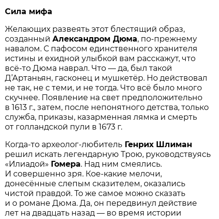
Сила мифа
Желающих развеять этот блестящий образ,
созданный
Александром Дюма
, по-прежнему
навалом. С пафосом единственного хранителя
истины и ехидной улыбкой вам расскажут, что
всё-то Дюма наврал. Что — да, был такой
Д’Артаньян, гасконец и мушкетёр. Но действовал
не так, не с теми, и не тогда. Что всё было много
скучнее. Появление на свет предположительно
в 1613 г., затем, после непонятного детства, только
служба, приказы, казарменная лямка и смерть
от голландской пули в 1673 г.
Когда-то археолог-любитель
Генрих Шлиман
решил искать легендарную Трою, руководствуясь
«Илиадой»
Гомера
. Над ним смеялись.
И совершенно зря. Кое-какие мелочи,
донесённые слепым сказителем, оказались
чистой правдой. То же самое можно сказать
и о романе Дюма. Да, он передвинул действие
лет на двадцать назад — во время истории