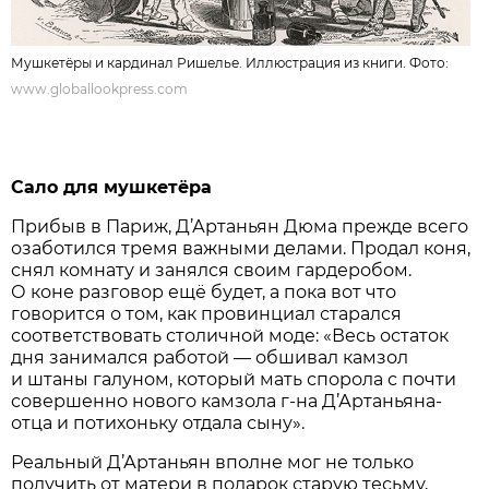
Мушкетёры и кардинал Ришелье. Иллюстрация из книги. Фото:
www.globallookpress.com
Сало для мушкетёра
Прибыв в Париж, Д’Артаньян Дюма прежде всего
озаботился тремя важными делами. Продал коня,
снял комнату и занялся своим гардеробом.
О коне разговор ещё будет, а пока вот что
говорится о том, как провинциал старался
соответствовать столичной моде: «Весь остаток
дня занимался работой — обшивал камзол
и штаны галуном, который мать спорола с почти
совершенно нового камзола г-на Д’Артаньяна-
отца и потихоньку отдала сыну».
Реальный Д’Артаньян вполне мог не только
получить от матери в подарок старую тесьму,