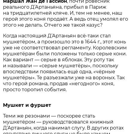
маршал Жан де Гассион
, почти ровесник
реального Д’Артаньяна, прибыл в Париж
на тридцатилетней кляче. И, тем не менее, наш
герой этого коня продаёт. А ведь отец умолял его
этого не делать. Отчего же такой казус?
Когда настоящий Д’Артаньян всё-таки стал
мушкетёром, а произошло это в 1644 г., этот конь
уже не соответствовал регламенту. Королевским
мушкетёрам были положены только серые кони.
Как вариант — серые в яблоках. Эту роту так
и называли — «серые мушкетёры», поскольку
впоследствии появилась ещё одна, «чёрные
мушкетёры». Те разъезжали уже на вороных. Так
что герой романа, продав «негодного» коня,
просто торопил события.
Мушкет и фуршет
Теми же резонами — поскорее стать
мушкетёром — руководствовался книжный
Д’Артаньян, когда нанимал слугу. В других ротах
отсутствие личного слуги не было камнем