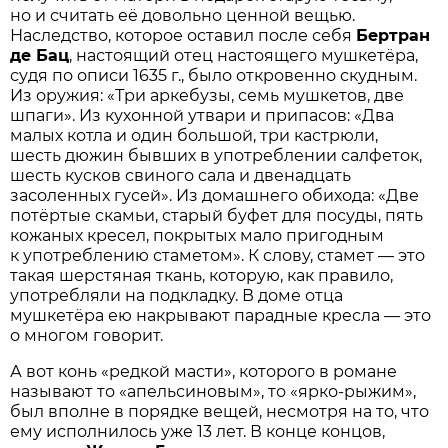
но и считать её довольно ценной вещью.
Наследство, которое оставил после себя
Бертран
де Бац
, настоящий отец настоящего мушкетёра,
судя по описи 1635 г., было откровенно скудным.
Из оружия: «Три аркебузы, семь мушкетов, две
шпаги». Из кухонной утвари и припасов: «Два
малых котла и один большой, три кастрюли,
шесть дюжин бывших в употреблении салфеток,
шесть кусков свиного сала и двенадцать
засоленных гусей». Из домашнего обихода: «Две
потёртые скамьи, старый буфет для посуды, пять
кожаных кресел, покрытых мало пригодным
к употреблению стаметом». К слову, стамет — это
такая шерстяная ткань, которую, как правило,
употребляли на подкладку. В доме отца
мушкетёра ею накрывают парадные кресла — это
о многом говорит.
А вот конь «редкой масти», которого в романе
называют то «апельсиновым», то «ярко-рыжим»,
был вполне в порядке вещей, несмотря на то, что
ему исполнилось уже 13 лет. В конце концов,