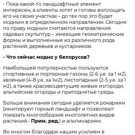
- Пока какой-то ландшафтный элемент
интересен, а клиенты хотят и готовы воплощать
его на своих участках – до тех пор это будет
модным в определенном направлении. Сегодня
по праву модным считаются направления
садовых скульптур – имеющие геометрические
формы и выполненные из различного рода
растений, деревьев и кустарников.
- Что сейчас модно у белорусов?
Наибольшей популярностью пользуются
спортивные и портерные газоны (2-6 у.е. за 1 м2),
хвойные (4-8 у.е. за 1м2), листопадные (2-5 у.е. за 1
м2), а также красивоцветущие живые изгороди,
альпийские огороды и приподнятые гряды.
Больше внимания сегодня уделяется рокариям
(имитируют горный ландшафт и позволяют
показать многообразие многолетних видов
растений.-
Прим. ред.
) и альпинариям.
Во многом благодаря нашим усилиям в