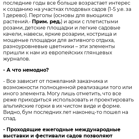
последние годы все больше возрастает интерес
к созданию на участках плодовых садов (1-5 у.е. за
1 дерево). Перголы (основы для вьющихся
растений.-
Прим. ред.
) и арки с плетистыми
розами, детские площадки и легкие садовые
качели, навесы, яркие розарии, кострища и
мощеные площадки для активного отдыха,
разноуровневые цветники – эти элементы
пришли к нам из европейских глянцевых
журналов.
- А что немодно?
- Все зависит от пожеланий заказчика и
возможности полноценной реализации того или
иного элемента. Могу лишь отметить, что все
реже приходиться использовать и проектировать
альпийские горки в их чистом виде и форме.
Видно, бум последних лет наконец-то пошел на
спад.
- Проходящие ежегодные международные
выставки и фестивали садов позволяют