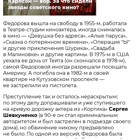
Карлсон — вор. За что сидели
звезды советского кино?
Федорова вышла на свободу в 1955-м, работала
в Театре-студии киноактера, иногда снималась
в кино — «Девушка без адреса», «Алые паруса»,
«Сказка о потерянном времени», «Операция "Ы"
и другие приключения Шурика», «Свадьба
в Малиновке» и другие картины. В 1975-м в США
уехала ее дочь от Тейта (он скончался в 1978-м),
самой Федоровой иногда разрешали посещать
Америку. А погибла она в 1982-м в своей
квартире на Кутузовском проспекте —
ее застрелили из пистолета.
Преступление так и осталось нераскрытым;
по этому делу допрашивали и уже ступившего
на кривую дорожку актера из «Кортика»
Сергея
Шевкуненко
(в 90-е он стал криминальным
авторитетом и был застрелен в подъезде своего
дома), но обвинение никому предъявлено
не было. По одной из версий, Федорова была