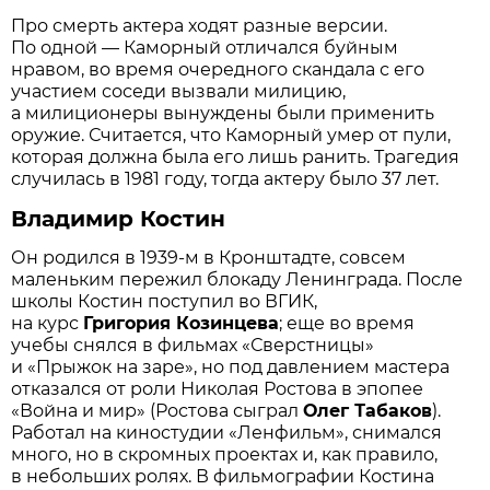
Про смерть актера ходят разные версии.
По одной — Каморный отличался буйным
нравом, во время очередного скандала с его
участием соседи вызвали милицию,
а милиционеры вынуждены были применить
оружие. Считается, что Каморный умер от пули,
которая должна была его лишь ранить. Трагедия
случилась в 1981 году, тогда актеру было 37 лет.
Владимир Костин
Он родился в 1939-м в Кронштадте, совсем
маленьким пережил блокаду Ленинграда. После
школы Костин поступил во ВГИК,
на курс
Григория Козинцева
; еще во время
учебы снялся в фильмах «Сверстницы»
и «Прыжок на заре», но под давлением мастера
отказался от роли Николая Ростова в эпопее
«Война и мир» (Ростова сыграл
Олег Табаков
).
Работал на киностудии «Ленфильм», снимался
много, но в скромных проектах и, как правило,
в небольших ролях. В фильмографии Костина