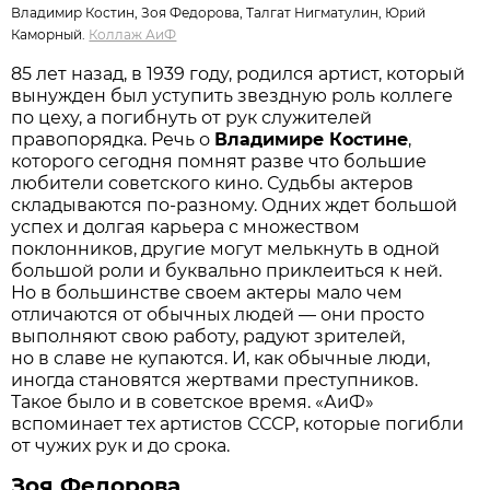
Владимир Костин, Зоя Федорова, Талгат Нигматулин, Юрий
Каморный.
Коллаж АиФ
85 лет назад, в 1939 году, родился артист, который
вынужден был уступить звездную роль коллеге
по цеху, а погибнуть от рук служителей
правопорядка. Речь о
Владимире Костине
,
которого сегодня помнят разве что большие
любители советского кино. Судьбы актеров
складываются по-разному. Одних ждет большой
успех и долгая карьера с множеством
поклонников, другие могут мелькнуть в одной
большой роли и буквально приклеиться к ней.
Но в большинстве своем актеры мало чем
отличаются от обычных людей — они просто
выполняют свою работу, радуют зрителей,
но в славе не купаются. И, как обычные люди,
иногда становятся жертвами преступников.
Такое было и в советское время. «АиФ»
вспоминает тех артистов СССР, которые погибли
от чужих рук и до срока.
Зоя Федорова