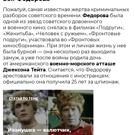
Пожалуй, самая известная жертва криминальных
разборок советского времени.
Федорова
была
одной из звезд советского довоенного
и военного кино, снялась в фильмах «Подруги»,
«Женитьба», «Человек с ружьем», «Фронтовые
подруги», участвовала во «Фронтовых
киносборниках». При этом и личная жизнь у нее
была бурной — она несколько раз выходила
замуж, а уже после войны родила дочь
от американского
военно-морского атташе
Джексона Тейта
. Считается, что Федорову
арестовали за отношения с иностранцем;
официально она получила 25 лет за шпионаж.
СТАТЬЯ ПО ТЕМЕ
Иванушка — валютчик,