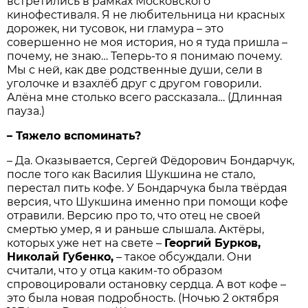
встретились в рамках Московского
кинофестиваля. Я не любительница ни красных
дорожек, ни тусовок, ни гламура – это
совершенно не моя история, но я туда пришла –
почему, не знаю… Теперь-то я понимаю почему.
Мы с ней, как две родственные души, сели в
уголочке и взахлёб друг с другом говорили.
Алёна мне столько всего рассказала… (Длинная
пауза.)
– Тяжело вспоминать?
– Да. Оказывается, Сергей Фёдорович Бондарчук,
после того как Василия Шукшина не стало,
перестал пить кофе. У Бондарчука была твёрдая
версия, что Шукшина именно при помощи кофе
отравили. Версию про то, что отец не своей
смертью умер, я и раньше слышала. Актёры,
которых уже нет на свете –
Георгий Бурков,
Николай Губенко,
– такое обсуждали. Они
считали, что у отца каким-то образом
спровоцировали остановку сердца. А вот кофе –
это была новая подробность. (Ночью 2 октября