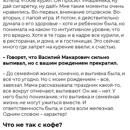
хотела, чтобы курил. Он просил: «Машенька, ну
дай сигаретку, ну дай!» Мне такие моменты очень
нравились. Во-первых, внимание отцовское. Во-
вторых, с папой игра. И потом, я действительно
думала о его здоровье – хотя и ребёнком была, но
понимала на каком-то интуитивном уровне, что
это вредно. Хотя в те годы и в кадре все курили, и
в ресторанах, и дома, и в гостиницах. Это сейчас
много где запрет на курение ввели, к счастью.
– Говорят, что Василий Макарович сильно
выпивал, но с вашим рождением прекратил.
– До семейной жизни, конечно, и выпивка была, и
всё что угодно. Но с моим рождением – всё,
завязал. Мама рассказывала: праздник какой-то,
все вокруг отмечают, выпивают. Он же – нет. У
него было понимание, что выпивка и семейная
жизнь не могут ужиться вместе. И
ответственность была, и сила воли железная.
Одним словом – характер!
Что не так с кофе?