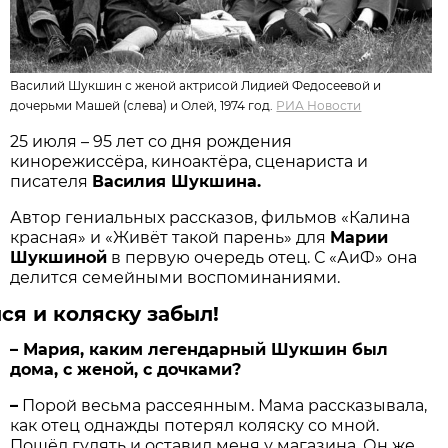
Василий Шукшин с женой актрисой Лидией Федосеевой и
дочерьми Машей (слева) и Олей, 1974 год.
РИА Новости
25 июля – 95 лет со дня рождения
кинорежиссёра, киноактёра, сценариста и
писателя
Василия Шукшина.
Автор гениальных рассказов, фильмов «Калина
красная» и «Живёт такой парень» для
Марии
Шукшиной
в первую очередь отец. С «АиФ» она
делится семейными воспоминаниями.
ся и коляску забыл!
– Мария, каким легендарный Шукшин был
дома, с женой, с дочками?
–
Порой весьма рассеянным. Мама рассказывала,
как отец однажды потерял коляску со мной.
Пошёл гулять и оставил меня у магазина. Он же