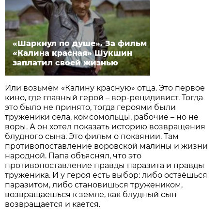
«Шаркнул по душе». За фильм
«Калина красная» Шукшин
заплатил своей жизнью
Или возьмём «Калину красную» отца. Это первое
кино, где главный герой – вор-рецидивист. Тогда
это было не принято, тогда героями были
труженики села, комсомольцы, рабочие – но не
воры. А он хотел показать историю возвращения
блудного сына. Это фильм о покаянии. Там
противопоставление воровской малины и жизни
народной. Папа объяснял, что это
противопоставление правды паразита и правды
труженика. И у героя есть выбор: либо остаёшься
паразитом, либо становишься тружеником,
возвращаешься к земле, как блудный сын
возвращается и кается.