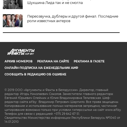
Шукшина Лида так и не смогла
Переозвучка, дублеры и другой финал. Последние
роли известных актеров
AIF.BY
АРХИВ НОМЕРОВ
РЕКЛАМА НА САЙТЕ
РЕКЛАМА В ГАЗЕТЕ
ОНЛАЙН-ПОДПИСКА НА ЕЖЕНЕДЕЛЬНИК АИФ
СООБЩИТЬ В РЕДАКЦИЮ ОБ ОШИБКЕ
© 2019 ООО «Аргументы и Факты в Белоруссии». Директор, главный
редактор: Игорь Николаевич Соколов. Заместители главного редактора:
Евгений Юрьевич Олейник и Юлия Владимировна Тельтевская. Шеф-
редактор сайта aif.by: Владимир Петрович Шарпило. Все права защищены.
Копирование и использование полных материалов запрещено, частичное
цитирование возможно только при условии гиперссылки на сайт www.aif.by.
Телефон для связи с редакцией: +375 29 642 67 51.
Свидетельство Министерства информации Республики Беларусь №1040 от
14.01.2010