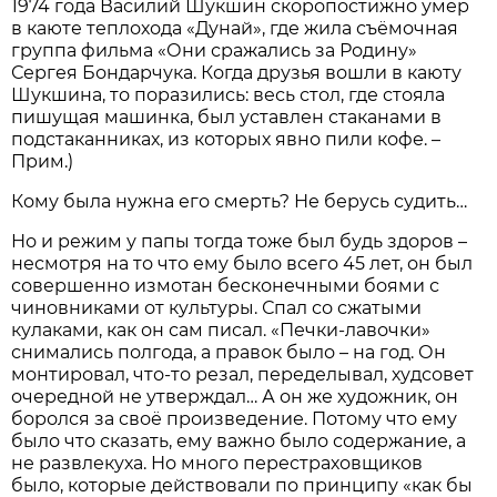
1974 года Василий Шукшин скоропостижно умер
в каюте теплохода «Дунай», где жила съёмочная
группа фильма «Они сражались за Родину»
Сергея Бондарчука. Когда друзья вошли в каюту
Шукшина, то поразились: весь стол, где стояла
пишущая машинка, был уставлен стаканами в
подстаканниках, из которых явно пили кофе. –
Прим.)
Кому была нужна его смерть? Не берусь судить…
Но и режим у папы тогда тоже был будь здоров –
несмотря на то что ему было всего 45 лет, он был
совершенно измотан бесконечными боями с
чиновниками от культуры. Спал со сжатыми
кулаками, как он сам писал. «Печки-лавочки»
снимались полгода, а правок было – на год. Он
монтировал, что-то резал, переделывал, худсовет
очередной не утверждал… А он же художник, он
боролся за своё произведение. Потому что ему
было что сказать, ему важно было содержание, а
не развлекуха. Но много перестраховщиков
было, которые дейст­вовали по принципу «как бы