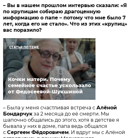
– Вы в нашем прошлом интервью сказали: «Я
по крупицам собираю драгоценную
информацию о папе – потому что мне было 7
лет, когда его не стало». Что из этих «крупиц»
вас поразило?
СТАТЬЯ ПО ТЕМЕ
Кочки матери. Почему
семейное счастье ускользало
от Федосеевой-Шукшиной
– Была у меня счастливая встреча с
Алёной
Бондарчук
за 2 месяца до её смерти. Мы
шапочно общались до этого, хотя в детстве я
бывала у них в доме, папа ведь общался
с
Сергеем Фёдоровичем
. И вдруг мы с Алёной