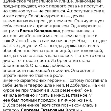
Щукинское театральное училище. Знакомые ее
предупреждают, что с первого раза не поступит,
но главное тут — не сдаваться. А поступила она в
итоге сразу. Ее однокурсницы — дочки
знаменитых актеров, дипломатов. Она чувствует
себя среди них провинциалкой. Однокурсница,
актриса
Елена Казаринова
, рассказывала в
интервью: «То, какой мы ее знаем на экране и
какой Ирка была в самом начале учёбы, — это две
разные девушки. Она всегда держалась очень
обособленно. Была полнолицей, темноволосой,
всегда высоко закалывала волосы. Потом то одна
диета, то вторая диета. Из брюнетки стала
блондинкой. Она сама добилась
внешности настоящей героини. Она хотела
играть именно главные роли,
именно характерных героинь. Поэтому поставила
себе цель и твердо шла к ней. И добилась. На 4-м
курсе ее пригласили в „Современник“, она
начала активно играть в кино. И, главное, у
нее был полный порядок в личной жизни.
В „Современнике“ артистка познакомилась в
актером
Сергеем Газаровым
. Хотя мы