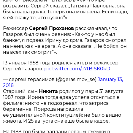
возразить. Сергей сказал: „Татьяна Павловна, она
была ваша дочка. Теперь она моя жена. Если надо,
я ей скажу то, что нужно“».
Режиссер
Сергей Проханов
рассказывал, что
Газаров был очень ревнив: «Как-то у нас был
банкет, я подвез Ирину до дома. Газаров смотрел
на меня, как на врага. А она сказала: „Не бойся, он
на всех так смотрит“».
13 января 1958 года родился актер и режиссер
Сергей Газаров.
pic.twitter.com/c7tBISK0kD
— сергей герасимов (@gerasimov_se)
January 13,
2018
Старший сын
Никита
родился у пары 31 августа
1987 года. Ирина тогда едва успела отсняться в
фильме: никто не подозревал, что актриса
беременна. Природа наградила
её удивительной конституцией: не было видно
живота. И 25 августа она ещё была в кадре.
На 1988 год были запланированы съемки в