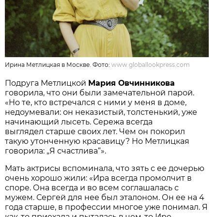
Ирина Метлицкая в Москве. Фото:
www.globallookpress.com
Подруга Метлицкой
Мария Овчинникова
говорила, что они были замечательной парой.
«Но те, кто встречался с ними у меня в доме,
недоумевали: он неказистый, толстенький, уже
начинающий лысеть. Сережа всегда
выглядел старше своих лет. Чем он покорил
такую утонченную красавицу? Но Метлицкая
говорила: „Я счастлива“».
Мать актрисы вспоминала, что зять с ее дочерью
очень хорошо жили: «Ира всегда промолчит в
споре. Она всегда и во всем соглашалась с
мужем. Сергей для нее был эталоном. Он ее на 4
года старше, в профессии многое уже понимал. Я
как-то приехала и пыталась в чем-то Ире