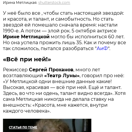
Ирина Метлицкая.
shutterstock.com
У неё было все , чтобы стать настоящей звездой:
и красота, и талант, и самобытность. Но стать
звездой ей помешало сначала время: настали
1990-е. А потом — злой рок. 5 октября актрисе
Ирине Метлицкой
могло бы исполниться 60 лет.
Но она успела прожить лишь 35. Как и почему все
так сложилось, пытался разобраться "
АиФ
".
«Всё при ней!»
Режиссер
Сергей Проханов
, много лет
возглавляющий
«Театр Луны»
, говорил про неё:
«У Метлицкой одни внешние данные какие!
Высокая, красивая — всё при ней. Ещё и талант.
Здесь, во что ни одень, талант видно всегда». Хотя
сама Метлицкая никогда не делала ставку на
внешность: «Красота, мне кажется, внутри
каждого человека».
СТАТЬЯ ПО ТЕМЕ