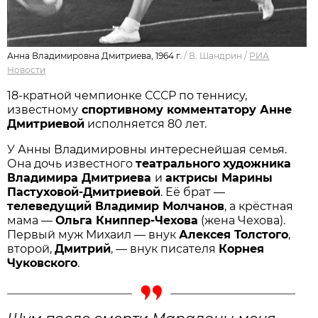
Анна Владимировна Дмитриева, 1964 г.
/
В. Шандрин
/
РИА
Новости
18-кратной чемпионке СССР по теннису,
известному
спортивному комментатору Анне
Дмитриевой
исполняется 80 лет.
У Анны Владимировны интереснейшая семья.
Она дочь извест­ного
театрального
художника
Владимира Дмитриева
и
актрисы Марины
Пастуховой-Дмитриевой
. Её брат —
телеведущий Владимир Молчанов
, а крёстная
мама —
Ольга Книппер-Чехова
(жена Чехова).
Первый муж Михаил — внук
Алексея Толстого
,
второй,
Дмитрий
, — внук писателя
Корнея
Чуковского
.