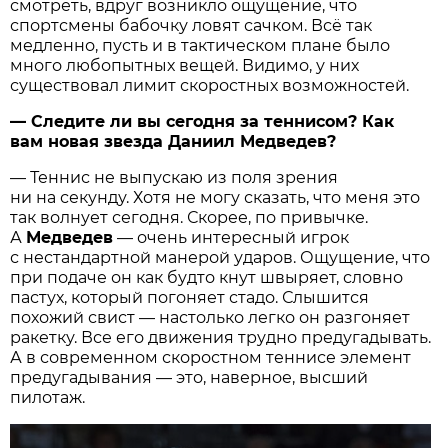
смотреть, вдруг возникло ощущение, что
спортсмены бабочку ловят сачком. Всё так
медленно, пусть и в тактическом плане было
много любопытных вещей. Видимо, у них
существовал лимит скоростных возможностей.
— Следите ли вы сегодня за теннисом? Как
вам новая звезда Даниил Медведев?
— Теннис не выпускаю из поля зрения
ни на секунду. Хотя не могу сказать, что меня это
так волнует сегодня. Скорее, по привычке.
А
Медведев
— очень интересный игрок
с нестандартной манерой ударов. Ощущение, что
при подаче он как будто кнут швыряет, словно
пастух, который погоняет стадо. Слышится
похожий свист — настолько легко он разгоняет
ракетку. Все его движения трудно предугадывать.
А в современном скоростном теннисе элемент
предугадывания — это, наверное, высший
пилотаж.