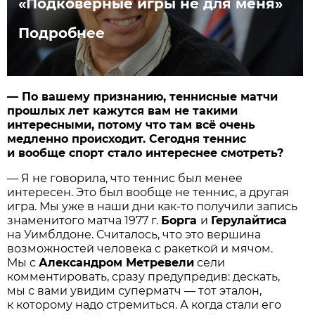
«Подковёрные игры не для меня»
Подробнее
— По вашему признанию, теннисные матчи
прошлых лет кажутся вам не такими
интересными, потому что там всё очень
медленно происходит. Сегодня теннис
и вообще спорт стало интереснее смотреть?
— Я не говорила, что теннис был менее
интересен. Это был вообще не теннис, а другая
игра. Мы уже в наши дни как-то получили запись
знаменитого матча 1977 г.
Борга
и
Герулайтиса
на Уимблдоне. Считалось, что это вершина
возможностей человека с ракеткой и мячом.
Мы с
Александром Метревели
сели
комментировать, сразу предупредив: дескать,
мы с вами увидим суперматч — тот эталон,
к которому надо стремиться. А когда стали его