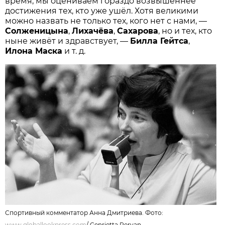
время, мы оцениваем гораздо возвышеннее
достижения тех, кто уже ушёл. Хотя великими
можно назвать не только тех, кого нет с нами, —
Солженицына
,
Лихачёва
,
Сахарова
, но и тех, кто
ныне живёт и здравствует, —
Билла Гейтса
,
Илона Маска
и т. д.
Спортивный комментатор Анна Дмитриева. Фото:
www.globallookpress.com
/
Genrietta Peryan