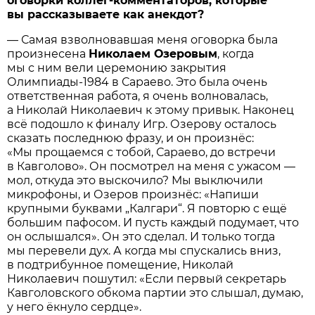
оговорки коллег-комментаторов, которые
вы рассказываете как анекдот?
— Самая взволновавшая меня оговорка была
произнесена
Николаем Озеровым
, когда
мы с ним вели церемонию закрытия
Олимпиады-1984 в Сараево. Это была очень
ответственная работа, я очень волновалась,
а Николай Николаевич к этому привык. Наконец
всё подошло к финалу Игр. Озерову осталось
сказать последнюю фразу, и он произнёс:
«Мы прощаемся с тобой, Сараево, до встречи
в Кавголово». Он посмотрел на меня с ужасом —
мол, откуда это выскочило? Мы выключили
микрофоны, и Озеров произнёс: «Напиши
крупными буквами „Калгари“. Я повторю с ещё
большим пафосом. И пусть каждый подумает, что
он ослышался». Он это сделал. И только тогда
мы перевели дух. А когда мы спускались вниз,
в подтрибунное помещение, Николай
Николаевич пошутил: «Если первый секретарь
Кавголовского обкома партии это слышал, думаю,
у него ёкнуло сердце».