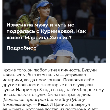
Изменяла мужу и чуть не
подралась с Курниковой. Как
живет Мартина Хингис?
Подробнее
Кроме того, он любопытная личность. Будучи
маленьким, был взрывным — устраивал
истерики, когда проигрывал. Позволял себе
другие вольности, за которые его осуждали
судьи. Например, 3 года назад на Уимблдоне ему
показалось, что судья была несправедлива
(
Медведев проиграл бельгийцу Рубену
Бемельмансу.
—
Ред.
). И Даниил швырнул
ей монеты, которые достал из портмоне. А это