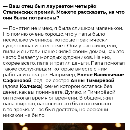
— Ваш отец был лауреатом четырёх
Сталинских премий. Можете рассказать, на что
они были потрачены?
— Понятия не имею, я была слишком маленькой.
Но помню очень хорошо, что у папы было
несколько учеников, которые практически
существовали за его счёт. Они у нас жили, ели,
пили и считали наше жильё своим домом, как это
часто бывает у молодых художников. На них,
скорее всего, папа и тратил деньги. Папа помогал
также сослуживцам, которые вместе с ним
работали в театре. Например,
Елене
Васильевне
Сафоновой
, родной сестре
Анны Тимирёвой
(вдова
Колчака
), семья которой осталась без
денег, как вы понимаете. Думаю, и Тимирёвой
он помогал время от времени. В общем, жил
папа широко, насколько это было возможно
в то время. У нас был достаток, но роскоши
никакой не было.