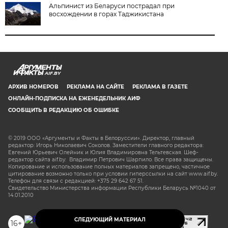
Альпинист из Беларуси пострадал при
восхождении в горах Таджикистана
AIF.BY
АРХИВ НОМЕРОВ
РЕКЛАМА НА САЙТЕ
РЕКЛАМА В ГАЗЕТЕ
ОНЛАЙН-ПОДПИСКА НА ЕЖЕНЕДЕЛЬНИК АИФ
СООБЩИТЬ В РЕДАКЦИЮ ОБ ОШИБКЕ
© 2019 ООО «Аргументы и Факты в Белоруссии». Директор, главный
редактор: Игорь Николаевич Соколов. Заместители главного редактора:
Евгений Юрьевич Олейник и Юлия Владимировна Тельтевская. Шеф-
редактор сайта aif.by: Владимир Петрович Шарпило. Все права защищены.
Копирование и использование полных материалов запрещено, частичное
цитирование возможно только при условии гиперссылки на сайт www.aif.by.
Телефон для связи с редакцией: +375 29 642 67 51.
Свидетельство Министерства информации Республики Беларусь №1040 от
14.01.2010
СЛЕДУЮЩИЙ МАТЕРИАЛ
16+