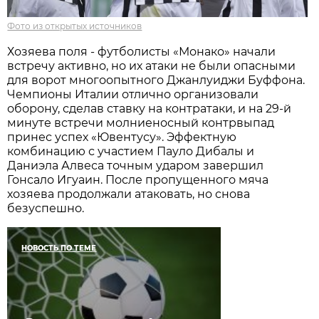
Фото из открытых источников
Хозяева поля - футболисты «Монако» начали
встречу активно, но их атаки не были опасными
для ворот многоопытного Джанлуиджи Буффона.
Чемпионы Италии отлично организовали
оборону, сделав ставку на контратаки, и на 29-й
минуте встречи молниеносный контрвыпад
принес успех «Ювентусу». Эффектную
комбинацию с участием Пауло Дибалы и
Даниэла Алвеса точным ударом завершил
Гонсало Игуаин. После пропущенного мяча
хозяева продолжали атаковать, но снова
безуспешно.
НОВОСТЬ ПО ТЕМЕ