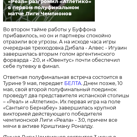
«Реал» разгромил «Атлетико»
в первом полуфинальном
матче Лиги Чемпионов
Во втором тайме работы у Буффона
прибавилось, но он и партнеры спокойно
отразили все угрозы. А на исходе часа игры
очередная трехходовка Дибала - Алвес - Игуаин
завершилась вторым голом аргентинского
форварда - 2:0, и «Ювентус» почти обеспечил
себе путевку в финал.
Ответная полуфинальная встреча состоится в
Турине 9 мая, передает
БЕЛТА
. Днем позже, 10
мая, свой второй полуфинальный поединок
проведут два представителя испанской столицы
– «Реал» и «Атлетико». Их первая игра на поле
«Сантьяго Бернабеу» завершилась крупной
викторией действующего победителя
чемпионской Лиги «Реала» - 3:0, причем все
мячи в активе Криштиану Роналду.