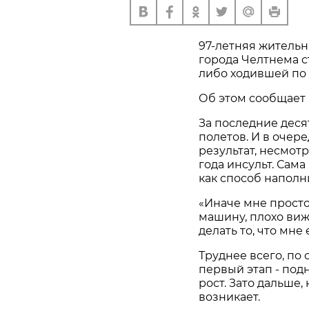
97-летняя житель
города Челтнема с
либо ходившей по 
Об этом сообщает
За последние деся
полетов. И в очер
результат, несмот
года инсульт. Са
как способ наполн
«Иначе мне просто 
машину, плохо виж
делать то, что мне
Труднее всего, по
первый этап - под
рост. Зато дальше,
возникает.