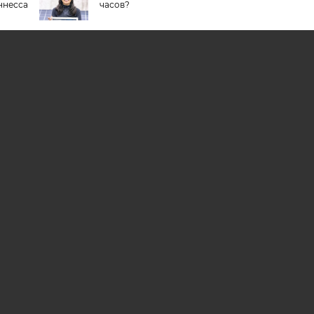
ннесса
часов?
Книга рекордов Гиннесса
закрывается?
русы
в
АМА НА САЙТЕ
РЕКЛАМА В ГАЗЕТЕ
ОНЛАЙН-ПОДПИСКА НА ЕЖЕНЕДЕЛЬ
ОБ ОШИБКЕ
акты в Белоруссии». Директор, главный редактор: Игорь Николаевич Соколов. Зам
на Тельтевская. Шеф-редактор сайта aif.by: Владимир Петрович Шарпило. Все п
о, частичное цитирование возможно только при условии гиперссылки на сайт www.
а информации Республики Беларусь №1040 от 14.01.2010