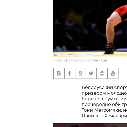
Фото из открытых источников
Белорусский спор
призером молодеж
борьбе в Румынии.
поочередно обыгр
Тони Метсомяки, н
Даниэлю Хечавари