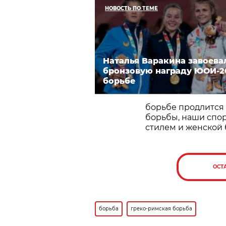
НОВОСТЬ ПО ТЕМЕ
Наталья Варакина завоева
бронзовую награду ЮОИ-20
борьбе
борьбе продлится 
борьбы, наши спо
стилем и женской 
ОСТ
борьба
греко-римская борьба