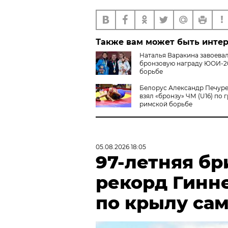
Также вам может быть инте
Наталья Варакина завоева
бронзовую награду ЮОИ-20
борьбе
Белорус Александр Печур
взял «бронзу» ЧМ (U16) по 
римской борьбе
05.08.2026 18:05
97-летняя бр
рекорд Гинн
по крылу са