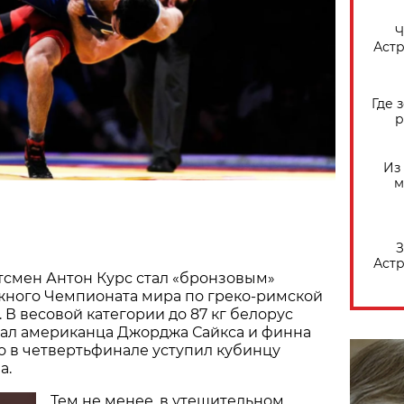
​
Астр
Где 
р
Из
м
З
Астр
тсмен Антон Курс стал «бронзовым»
ного Чемпионата мира по греко-римской
 В весовой категории до 87 кг белорус
ал американца Джорджа Сайкса и финна
о в четвертьфинале уступил кубинцу
а.
Тем не менее, в утешительном