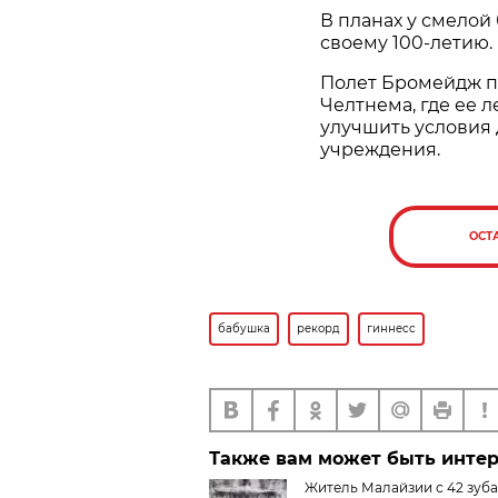
В планах у смелой
своему 100-летию.
Полет Бромейдж п
Челтнема, где ее л
улучшить условия 
учреждения.
ОСТ
бабушка
рекорд
гиннесс
Также вам может быть инте
Житель Малайзии с 42 зуб