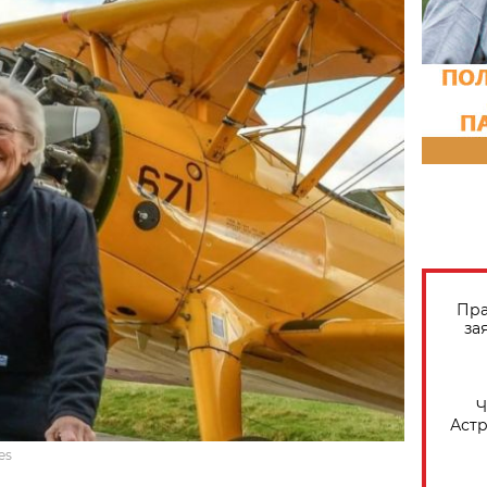
Пра
за
​
Астр
es