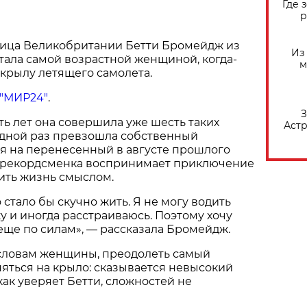
Где 
р
ница Великобритании Бетти Бромейдж из
Из
тала самой возрастной женщиной, когда-
м
крылу летящего самолета.
"МИР24"
.
З
ть лет она совершила уже шесть таких
Астр
едной раз превзошла собственный
ря на перенесенный в августе прошлого
ма рекордсменка воспринимает приключение
ить жизнь смыслом.
стало бы скучно жить. Я не могу водить
у и иногда расстраиваюсь. Поэтому хочу
 еще по силам», — рассказала Бромейдж.
 словам женщины, преодолеть самый
няться на крыло: сказывается невысокий
 как уверяет Бетти, сложностей не