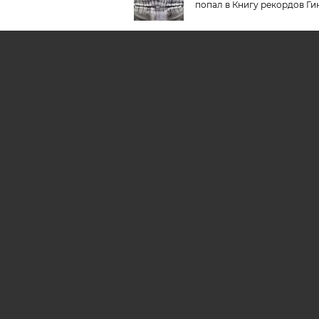
попал в Книгу рекордов Ги
На гребне облаков: в Книге
Гиннесса - новый рекорд,
совершённый белоруской
За какие достижения бело
попадали в Книгу рекордо
Гиннесса?
АРХИВ НОМЕРОВ
РЕКЛ
AIF.BY
СООБЩИТЬ В РЕДАКЦИЮ 
© 2019 ООО «Аргументы и Ф
Олейник и Юлия Владимиров
полных материалов запрещен
642 67 51.
Свидетельство Министерств
16+