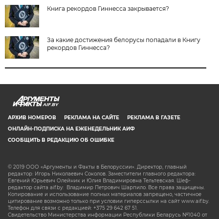
Книга рекордов Гиннесса закрывается?
За какие достижения белорусы попадали в Книгу
рекордов Гиннесса?
AIF.BY
АРХИВ НОМЕРОВ
РЕКЛАМА НА САЙТЕ
РЕКЛАМА В ГАЗЕТЕ
ОНЛАЙН-ПОДПИСКА НА ЕЖЕНЕДЕЛЬНИК АИФ
СООБЩИТЬ В РЕДАКЦИЮ ОБ ОШИБКЕ
© 2019 ООО «Аргументы и Факты в Белоруссии». Директор, главный
редактор: Игорь Николаевич Соколов. Заместители главного редактора:
Евгений Юрьевич Олейник и Юлия Владимировна Тельтевская. Шеф-
редактор сайта aif.by: Владимир Петрович Шарпило. Все права защищены.
Копирование и использование полных материалов запрещено, частичное
цитирование возможно только при условии гиперссылки на сайт www.aif.by.
Телефон для связи с редакцией: +375 29 642 67 51.
Свидетельство Министерства информации Республики Беларусь №1040 от