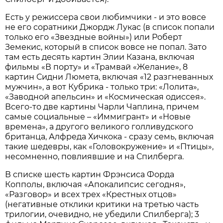
Есть у режиссера свои любимчики - и это вовсе
не его соратники Джордж Лукас (в список попали
только его «Звездные войны») или Роберт
Земекис, который в список вовсе не попал. Зато
там есть десять картин Элии Казана, включая
фильмы «В порту» и «Трамвай «Желание», 8
картин Сидни Люмета, включая «12 разгневанных
мужчин», а вот Кубрика - только три: «Лолита»,
«Заводной апельсин» и «Космическая одиссея».
Всего-то две картины Чарли Чаплина, причем
самые социальные – «Иммигрант» и «Новые
времена», а другого великого голливудского
британца, Алфреда Хичкока - сразу семь, включая
такие шедевры, как «Головокружение» и «Птицы»,
несомненно, повлиявшие и на Спилберга.
В списке шесть картин Фрэнсиса Форда
Копполы, включая «Апокалипсис сегодня»,
«Разговор» и всех трех «Крестных отцов»
(негативные отклики критики на третью часть
трилогии, очевидно, не убедили Спилберга); 3