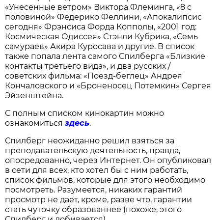
«Унесенные ветром» Виктора Флеминга, «8 с
половиной» Федерико Феллини, «Апокалипсис
сегодня» Фрэнсиса Форда Копполы, «2001 год:
Космическая Одиссея» Стэнли Кубрика, «Семь
самураев» Акира Куросава и другие. В список
также попала лента самого Спилберга «Близкие
контакты третьего вида», и два русских /
советских фильма: «Поезд-беглец» Андрея
Кончаловского и «Броненосец Потемкин» Сергея
Эйзенштейна.
С полным списком кинокартин можно
ознакомиться
здесь
.
Спилберг неожиданно решил взяться за
преподавательскую деятельность, правда,
опосредованно, через Интернет. Он опубликовал
в сети для всех, кто хотел бы с ним работать,
список фильмов, которые для этого необходимо
посмотреть. Разумеется, никаких гарантий
просмотр не дает, кроме, разве что, гарантии
стать чуточку образованнее (похоже, этого
Спилберг и добивается).