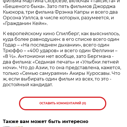
фильма Мартина Скорсезе, включая «Таксиста» и
«Бешеного быка». Зато пять фильмов Джорджа
Кьюкора, три фильма Фрэнка Капры и всего два
Орсона Уэллса, в числе которых, разумеется, и
«Гражданин Кейн».
К европейскому кино Спилберг, как выяснилось,
куда более равнодушен: в его списке всего один
Годар – «На последнем дыхании», всего один
Трюффо – «400 ударов» и всего один Феллини –
«8 ½». Антониони нет вообще, зато Бергмана -
два фильма: «Седьмая печать» и «Улыбки летней
ночи». Что до Азии, то она представлена, кажется,
только «Семью самураями» Акиры Куросавы. Что
ж, если выбирать один фильм из всех, то это -
достойный кандидат.
ОСТАВИТЬ КОММЕНТАРИЙ (0)
Также вам может быть интересно