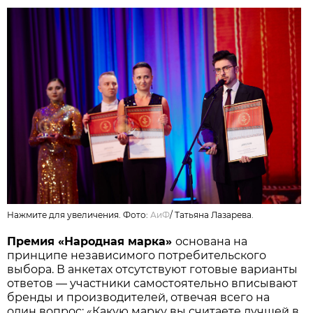
Нажмите для увеличения. Фото:
АиФ
/
Татьяна Лазарева.
Премия «Народная марка»
основана на
принципе независимого потребительского
выбора. В анкетах отсутствуют готовые варианты
ответов — участники самостоятельно вписывают
бренды и производителей, отвечая всего на
один вопрос: «Какую марку вы считаете лучшей в