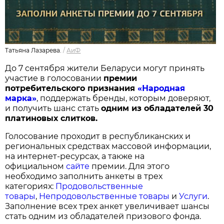
Татьяна Лазарева.
/
АиФ
До 7 сентября жители Беларуси могут принять
участие в голосовании
п
ремии
потребительского признания
«Народная
марка»
, поддержать бренды, которым доверяют,
и получить шанс стать
одним из обладателей 30
платиновых слитков.
Голосование проходит в республиканских и
региональных средствах массовой информации,
на интернет-ресурсах, а также на
официальном
сайте
премии. Для этого
необходимо заполнить анкеты в трех
категориях:
Продовольственные
товары
,
Непродовольственные товары
и
Услуги
.
Заполнение всех трех анкет увеличивает шансы
стать одним из обладателей призового фонда.