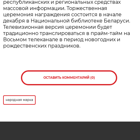
Нажмите для увеличения. Фото:
АиФ
Все участники, корректно заполнившие анкеты,
становятся претендентами на получение одного
из 30 платиновых слитков. Их обладатели будут
определены методом случайного отбора на
заседании наблюдательного совета премии, а
результаты будут опубликованы 16 сентября на
официальном
сайте
.