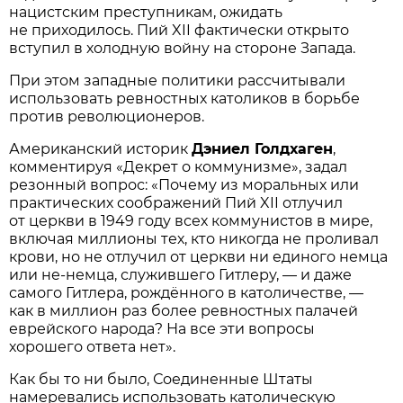
нацистским преступникам, ожидать
не приходилось. Пий XII фактически открыто
вступил в холодную войну на стороне Запада.
При этом западные политики рассчитывали
использовать ревностных католиков в борьбе
против революционеров.
Американский историк
Дэниел Голдхаген
,
комментируя «Декрет о коммунизме», задал
резонный вопрос: «Почему из моральных или
практических соображений Пий XII отлучил
от церкви в 1949 году всех коммунистов в мире,
включая миллионы тех, кто никогда не проливал
крови, но не отлучил от церкви ни единого немца
или не-немца, служившего Гитлеру, — и даже
самого Гитлера, рождённого в католичестве, —
как в миллион раз более ревностных палачей
еврейского народа? На все эти вопросы
хорошего ответа нет».
Как бы то ни было, Соединенные Штаты
намеревались использовать католическую