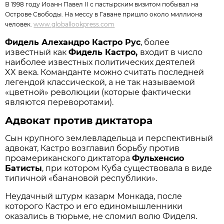
В 1998 году Иоанн Павел II с пастырским визитом побывал на
Острове Свободы. На мессу в Гаване пришло около миллиона
человек.
www.globallookpress.com
Фидель Алехандро Кастро Рус
, более
известный как
Фидель Кастро,
входит в число
наиболее известных политических деятелей
XX века. Команданте можно считать последней
легендой классической, а не так называемой
«цветной» революции (которые фактически
являются переворотами).
Адвокат против диктатора
Сын крупного землевладельца и перспективный
адвокат, Кастро возглавил борьбу против
проамериканского диктатора
Фульхенсио
Батисты
, при котором Куба существовала в виде
типичной «банановой республики».
Неудачный штурм казарм Монкада, после
которого Кастро и его единомышленники
оказались в тюрьме, не сломил волю Фиделя.