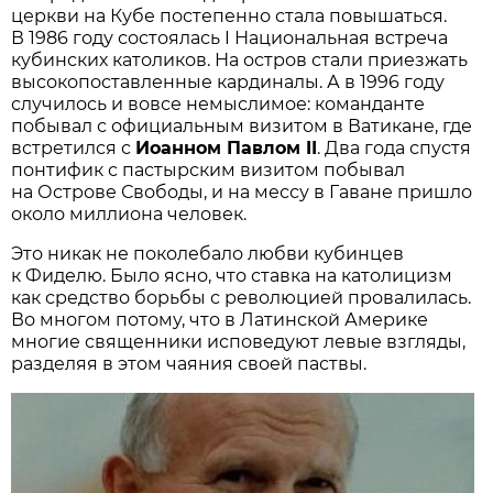
церкви на Кубе постепенно стала повышаться.
В 1986 году состоялась I Национальная встреча
кубинских католиков. На остров стали приезжать
высокопоставленные кардиналы. А в 1996 году
случилось и вовсе немыслимое: команданте
побывал с официальным визитом в Ватикане, где
встретился с
Иоанном Павлом II
. Два года спустя
понтифик с пастырским визитом побывал
на Острове Свободы, и на мессу в Гаване пришло
около миллиона человек.
Это никак не поколебало любви кубинцев
к Фиделю. Было ясно, что ставка на католицизм
как средство борьбы с революцией провалилась.
Во многом потому, что в Латинской Америке
многие священники исповедуют левые взгляды,
разделяя в этом чаяния своей паствы.