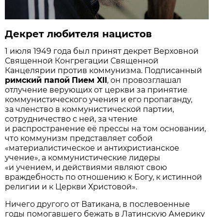
Декрет любителя нацистов
1 июля 1949 года был принят декрет Верховной
Священной Конгрегации Священной
Канцелярии против коммунизма. Подписанный
римский папой
Пием XII
, он провозглашал
отлучение верующих от церкви за принятие
коммунистического учения и его пропаганду,
за членство в коммунистической партии,
сотрудничество с ней, за чтение
и распространение её прессы на том основании,
что коммунизм представляет собой
«материалистическое и антихристианское
учение», а коммунистические лидеры
«и учением, и действиями являют свою
враждебность по отношению к Богу, к истинной
религии и к Церкви Христовой».
Ничего другого от Ватикана, в послевоенные
годы помогавшего бежать в Латинскую Америку