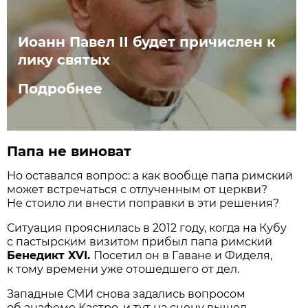
Иоанн Павел II будет причислен к
лику святых
Подробнее
Папа не виноват
Но оставался вопрос: а как вообще папа римский
может встречаться с отлученным от церкви?
Не стоило ли внести поправки в эти решения?
Ситуация прояснилась в 2012 году, когда на Кубу
с пастырским визитом прибыл папа римский
Бенедикт XVI.
Посетил он в Гаване и Фиделя,
к тому времени уже отошедшего от дел.
Западные СМИ снова задались вопросом
об анафеме Кастро, и тут на сцену вышел