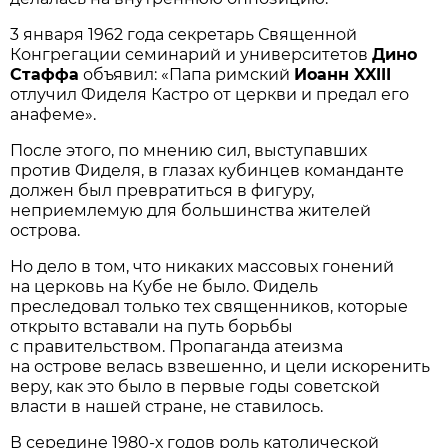
3 января 1962 года секретарь Священной
Конгрегации семинарий и университетов
Дино
Стаффа
объявил: «Папа римский
Иоанн XXIII
отлучил Фиделя Кастро от церкви и предал его
анафеме».
После этого, по мнению сил, выступавших
против Фиделя, в глазах кубинцев команданте
должен был превратиться в фигуру,
неприемлемую для большинства жителей
острова.
Но дело в том, что никаких массовых гонений
на церковь на Кубе не было. Фидель
преследовал только тех священников, которые
открыто вставали на путь борьбы
с правительством. Пропаганда атеизма
на острове велась взвешенно, и цели искоренить
веру, как это было в первые годы советской
власти в нашей стране, не ставилось.
В середине 1980-х годов роль католической