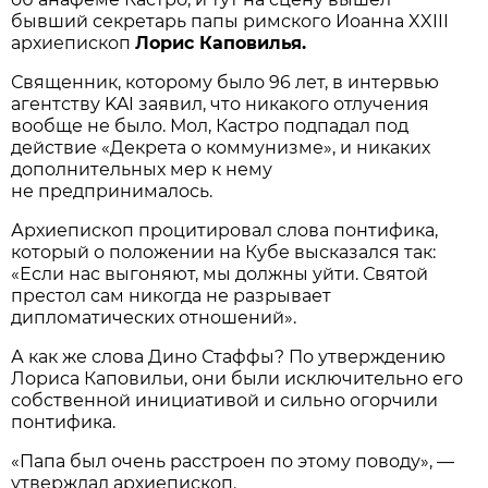
бывший секретарь папы римского Иоанна XXIII
архиепископ
Лорис Каповилья.
Священник, которому было 96 лет, в интервью
агентству KAI заявил, что никакого отлучения
вообще не было. Мол, Кастро подпадал под
действие «Декрета о коммунизме», и никаких
дополнительных мер к нему
не предпринималось.
Архиепископ процитировал слова понтифика,
который о положении на Кубе высказался так:
«Если нас выгоняют, мы должны уйти. Святой
престол сам никогда не разрывает
дипломатических отношений».
А как же слова Дино Стаффы? По утверждению
Лориса Каповильи, они были исключительно его
собственной инициативой и сильно огорчили
понтифика.
«Папа был очень расстроен по этому поводу», —
утверждал архиепископ.