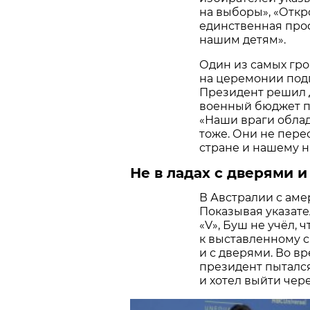
на выборы», «Откр
единственная про
нашим детям».
Один из самых гро
на церемонии подп
Президент решил 
военный бюджет пр
«Наши враги обла
тоже. Они не пере
стране и нашему н
Не в ладах с дверями 
В Австралии с аме
Показывая указат
«V», Буш не учёл, 
к выставленному с
и с дверями. Во в
президент пыталс
и хотел выйти чер