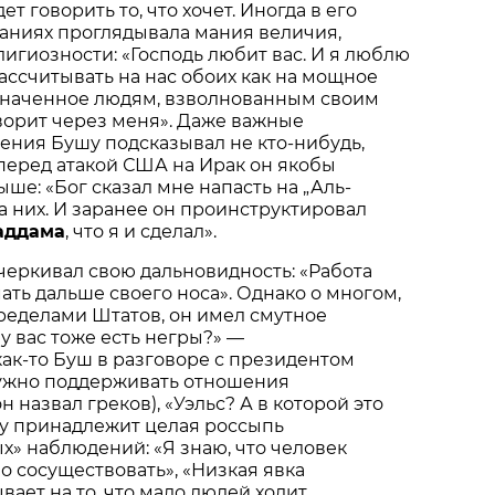
дет говорить то, что хочет. Иногда в его
аниях проглядывала мания величия,
игиозности: «Господь любит вас. И я люблю
рассчитывать на нас обоих как на мощное
значенное людям, взволнованным своим
ворит через меня». Даже важные
ения Бушу подсказывал не кто-нибудь,
, перед атакой США на Ирак он якобы
ше: «Бог сказал мне напасть на „Аль-
на них. И заранее он проинструктировал
аддама
, что я и сделал».
еркивал свою дальновидность: «Работа
ать дальше своего носа». Однако о многом,
пределами Штатов, он имел смутное
у вас тоже есть негры?» —
ак-то Буш в разговоре с президентом
Нужно поддерживать отношения
он назвал греков), «Уэльс? А в которой это
му принадлежит целая россыпь
» наблюдений: «Я знаю, что человек
о сосуществовать», «Низкая явка
вает на то, что мало людей ходит