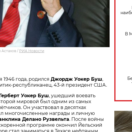
наиб
В 
 Астахов
/
РИА Новости
Б
ля 1946 года, родился
Джордж Уокер Буш
,
итик-республиканец, 43-й президент США.
ерберт Уокер Буш
, ушедший воевать
я Второй мировой был одним из самых
ётчиков. Он участвовал в десятках
ил многочисленные награды и личную
нклина Делано Рузвельта
. После войны
скоренной программе окончил Йельский
оре стал заниматься в Техасе нефтяным