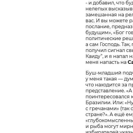
- и добавил, что бу
нелепых высказыв
замешанная на рел
вас. И вы можете 
послание, предна
будущим», «Бог го
политические реш
а сам Господь. Так
получил сигнал свы
Каиду“, и я напал 
меня напасть на
С
Буш-младший подч
у меня такая — дум
что находится за 
представление. «А 
поинтересовался к
Бразилии. Или: «
с гречанами» (так 
стране?». А ещё е
«глубокомысленных
и рыба могут мирн
избирателей указы