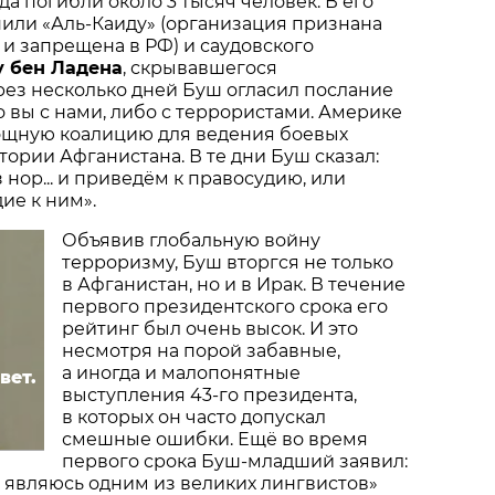
ода погибли около 3 тысяч человек. В его
или «Аль-Каиду» (организация признана
и запрещена в РФ) и саудовского
 бен Ладена
, скрывавшегося
рез несколько дней Буш огласил послание
о вы с нами, либо с террористами. Америке
мощную коалицию для ведения боевых
тории Афганистана. В те дни Буш сказал:
 нор... и приведём к правосудию, или
ие к ним».
Объявив глобальную войну
терроризму, Буш вторгся не только
в Афганистан, но и в Ирак. В течение
первого президентского срока его
рейтинг был очень высок. И это
несмотря на порой забавные,
а иногда и малопонятные
вет.
выступления 43-го президента,
в которых он часто допускал
?
смешные ошибки. Ещё во время
первого срока Буш-младший заявил:
е являюсь одним из великих лингвистов»