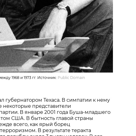
ду 1968 и 1973 гг. Источник:
Public Domain
ал губернатором Техаса. В симпатии к нему
е некоторые представители
артии. В январе 2001 года Буша-младшего
том США. В бытность главой страны
ежде всего, как ярый борец
ерроризмом. В результате теракта