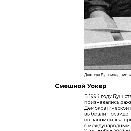
Джордж Буш-младший, меж
Смешной Уокер
В 1994 году Буш ст
признавались даж
Демократической п
выбрали президен
он запомнился, пр
с международным т