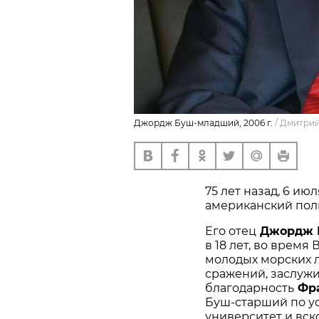
Джордж Буш-младший, 2006 г.
/
Дмитрий
75 лет назад, 6 ию
американский пол
Его отец
Джордж Г
в 18 лет, во врем
молодых морских л
сражений, заслуж
благодарность
Фра
Буш-старший по у
университет и вск