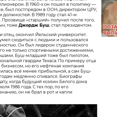
ллионером. В 1960-х он пошел в политику —
се, был постпредом в ООН, директором ЦРУ,
 должностей. В 1989 году стал 41-м
 Прозвище «старший» получил после того,
ын, тоже
Джордж Буш
, стал президентом.
и отец, окончил Йельский университет.
 умел сходиться с людьми и пользовался
ностью. Он был лидером студенческого
ого не только спортивными достижениями,
ошами. Буш-младший тоже был пилотом,
ональной гвардии Техаса. По примеру отца
 бизнесом, но его нефтяная компания
илась всё менее прибыльной, а сам Буш-
 годам медленно спивался. Биографы
ату, когда будущий хозяин Белого дома
юля 1986 года. С тех пор, по его
нанию, он не брал в рот и капли