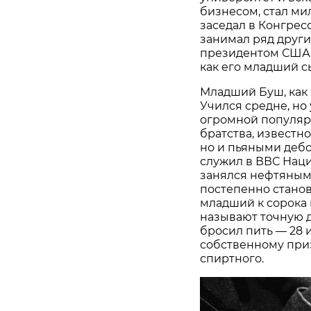
бизнесом, стал ми
заседал в Конгрес
занимал ряд других
президентом США.
как его младший с
Младший Буш, как 
Учился средне, но
огромной популяр
братства, известн
но и пьяными деб
служил в ВВС Наци
занялся нефтяным
постепенно станов
младший к сорока
называют точную д
бросил пить — 28 и
собственному приз
спиртного.