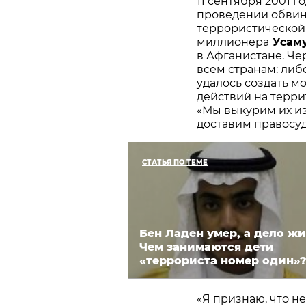
11 сентября 2001 г
проведении обвин
террористической 
миллионера
Усаму
в Афганистане. Че
всем странам: либ
удалось создать 
действий на терри
«Мы выкурим их из
доставим правосуд
СТАТЬЯ ПО ТЕМЕ
Бен Ладен умер, а дело жи
Чем занимаются дети
«террориста номер один»
«Я признаю, что н