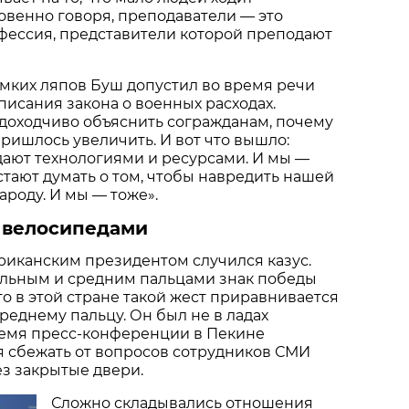
овенно говоря, преподаватели — это
фессия, представители которой преподают
мких ляпов Буш допустил во время речи
исания закона о военных расходах.
доходчиво объяснить согражданам, почему
ишлось увеличить. И вот что вышло:
дают технологиями и ресурсами. И мы —
стают думать о том, чтобы навредить нашей
ароду. И мы — тоже».
и велосипедами
риканским президентом случился казус.
ельным и средним пальцами знак победы
что в этой стране такой жест приравнивается
реднему пальцу. Он был не в ладах
ремя пресс-конференции в Пекине
я сбежать от вопросов сотрудников СМИ
ез закрытые двери.
Сложно складывались отношения