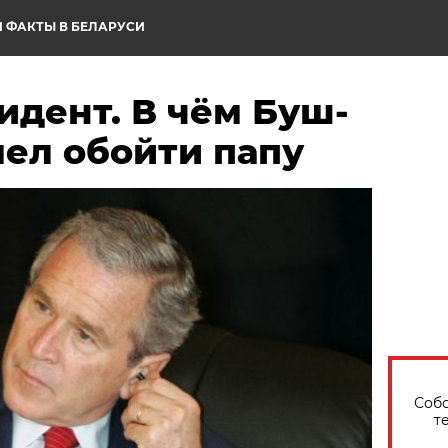
 ФАКТЫ В БЕЛАРУСИ
идент. В чём Буш-
ел обойти папу
Собо
т