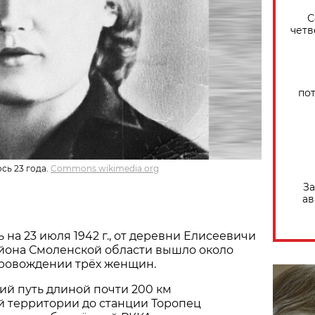
С
четв
по
сь 23 года.
Commons.wikimedia.org
За
ав
чь на 23 июля 1942 г., от деревни Елисеевичи
йона Смоленской области вышло около
опровождении трёх женщин.
й путь длиной почти 200 км
й территории до станции Торопец