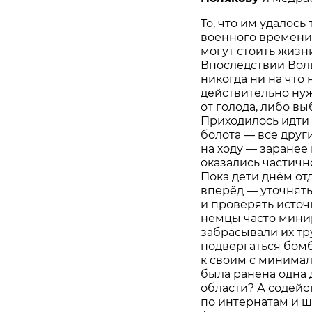
То, что им удалось
военного времени 
могут стоить жизни
Впоследствии Вол
никогда ни на что 
действительно ну
от голода, либо вы
Приходилось идти 
болота — все друг
на ходу — заранее
оказались частичн
Пока дети днём отд
вперёд — уточнять
и проверять источ
немцы часто мини
забрасывали их тр
подвергаться бомб
к своим с минима
была ранена одна д
области? А содейс
по интернатам и 