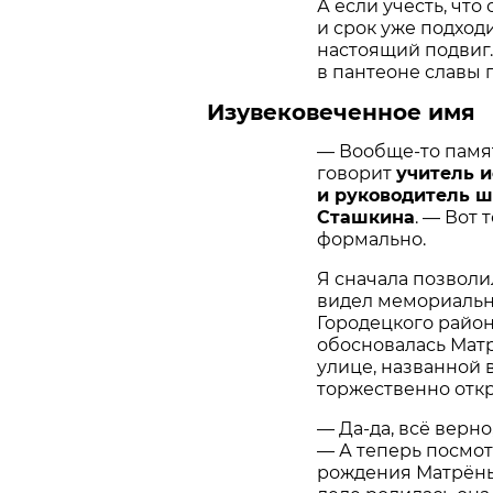
А если учесть, что
и срок уже подход
настоящий подвиг
в пантеоне славы 
Изувековеченное имя
— Вообще-то памя
говорит
учитель 
и руководитель ш
Сташкина
. — Вот 
формально.
Я сначала позволил
видел мемориальну
Городецкого района
обосновалась Матр
улице, названной в
торжественно откр
— Да-да, всё верн
— А теперь посмот
рождения Матрёны 