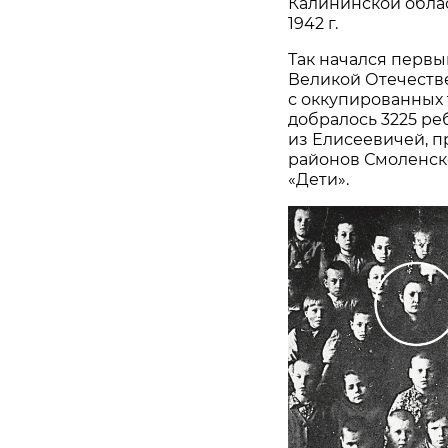
Калининской облас
1942 г.
Так начался первы
Великой Отечеств
с оккупированных
добралось 3225 ре
из Елисеевичей, п
районов Смоленско
«Дети».