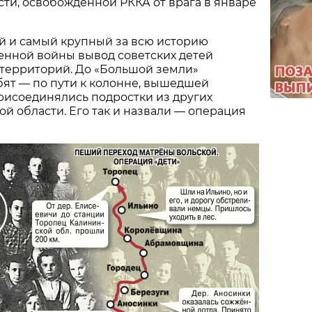
ти, освобождённой РККА от врага в январе
й и самый крупный за всю историю
енной войны вывод советских детей
 территорий. До «Большой земли»
бят — по пути к колонне, вышедшей
рисоединялись подростки из других
й области. Его так и назвали — операция