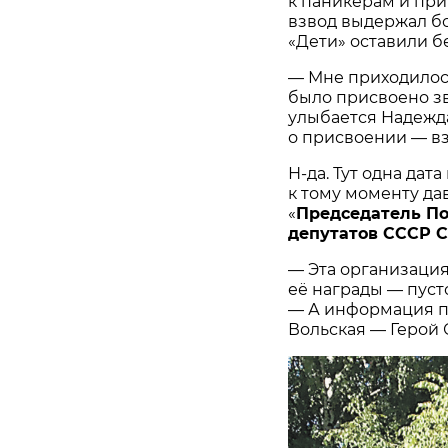
к паникёрам и при
взвод выдержал б
«Дети» оставили бе
— Мне приходилось
было присвоено зв
улыбается Надежд
о присвоении — вз
Н-да. Тут одна дат
к тому моменту да
«
Председатель По
депутатов СССР 
— Эта организация
её награды — пуст
— А информация пр
Вольская — Герой 