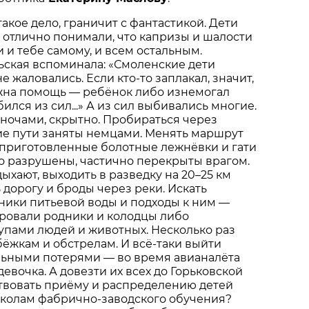
 такое дело, граничит с фантастикой. Дети
отлично понимали, что капризы и шалости
 и тебе самому, и всем остальным.
ьская вспоминала: «Смоленские дети
не жаловались. Если кто-то заплакал, значит,
жна помощь — ребёнок либо изнемогал
бился из сил...» А из сил выбивались многие.
ночами, скрытно. Пробираться через
ие пути заняты немцами. Менять маршрут
 приготовленные болотные лежнёвки и гати
о разрушены, частично перекрыты врагом.
ыхают, выходить в разведку на 20–25 км
 дорогу и броды через реки. Искать
ники питьевой воды и подходы к ним —
ровали родники и колодцы либо
упами людей и животных. Несколько раз
ёжкам и обстрелам. И всё-таки выйти
льными потерями — во время авианалёта
евочка. А довезти их всех до Горьковской
твовать приёму и распределению детей
школам фабрично-заводского обучения?