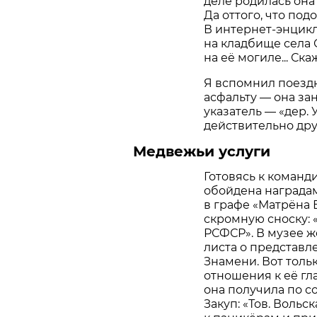
деле родилась она
Да оттого, что под
В интернет-энцикл
на кладбище села 
на её могиле... Ск
Я вспомнил поездк
асфальту — она зан
указатель — «дер. 
действительно дру
Медвежьи услуги
Готовясь к команд
обойдена наградам
в графе «Матрёна 
скромную сноску:
РСФСР». В музее ж
листа о представл
Знамени. Вот тольк
отношения к её гл
она получила по с
Закуп: «Тов. Вольс