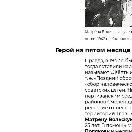
Матрёна Вольская с учен
детей (1942 г.). Коллаж
А
Герой на пятом месяце
Правда, в 1942 г. 
тогда готовили ка
называют «Жёлтый 
т. е. «Поздний сбо
«сбор человеческо
советских детей.
Н
партизанским соед
районов Смоленщин
решение о спешно
территорий. Глав
Матрёну Вольску
23 лет. В помощь 
Полякову
и медра