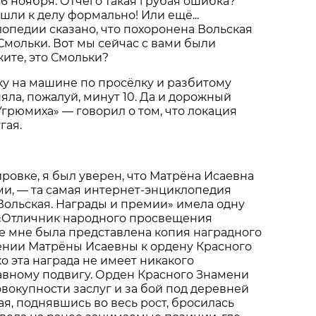
 6 ноября. Отчего такая грубая ошибка?
ошли к делу формально! Или ещё...
опедии сказано, что похоронена Вольская
Смольки. Вот мы сейчас с вами были
ажите, это Смольки?
у на машине по просёлку и разбитому
яла, пожалуй, минут 10. Да и дорожный
Угрюмиха» — говорил о том, что локация
гая.
ировке, я был уверен, что Матрёна Исаевна
и, — та самая интернет-энциклопедия
Вольская. Награды и премии» имела одну
 «Отличник народного просвещения
е мне была представлена копия наградного
ении Матрёны Исаевны к ордену Красного
о эта награда не имеет никакого
авному подвигу. Орден Красного Знамени
овокупности заслуг и за бой под деревней
кая, поднявшись во весь рост, бросилась