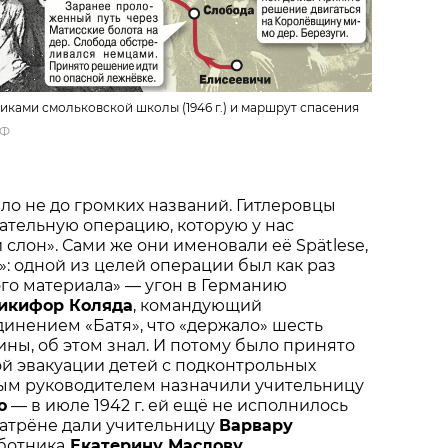
иками смольковской школы (1946 г.) и маршрут спасения
иФ
было не до громких названий. Гитлеровцы
рательную операцию, которую у нас
слон». Сами же они именовали её Spätlese,
р»: одной из целей операции был как раз
го материала» — угон в Германию
икифор Коляда
, командующий
инением «Батя», что «держало» шесть
ы, об этом знал. И потому было принято
й эвакуации детей с подконтрольных
ным руководителем назначили учительницу
ю
— в июле 1942 г. ей ещё не исполнилось
Матрёне дали учительницу
Варвару
ботника
Екатерину Маслову
.