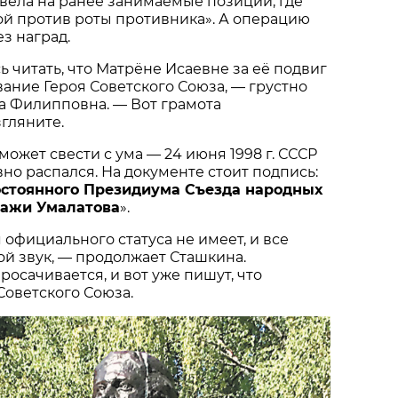
вела на ранее занимаемые позиции, где
ой против роты противника». А операцию
з наград.
 читать, что Матрёне Исаевне за её подвиг
ание Героя Советского Союза, — грустно
а Филипповна. — Вот грамота
гляните.
а может свести с ума — 24 июня 1998 г. СССР
вно распался. На документе стоит подпись:
стоянного Президиума Съезда народных
Сажи Умалатова
».
 официального статуса не имеет, и все
ой звук, — продолжает Сташкина.
осачивается, и вот уже пишут, что
Советского Союза.