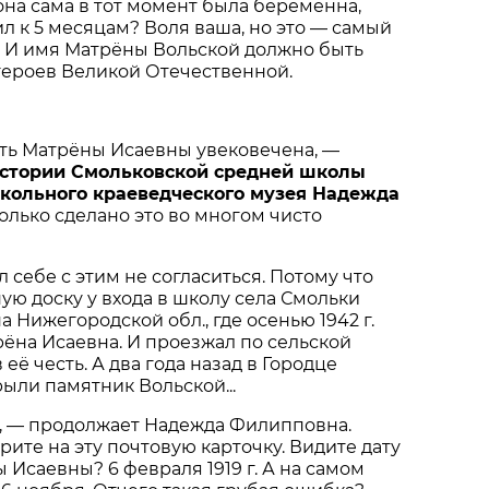
 она сама в тот момент была беременна,
ил к 5 месяцам? Воля ваша, но это — самый
. И имя Матрёны Вольской должно быть
героев Великой Отечественной.
ть Матрёны Исаевны увековечена, —
истории Смольковской средней школы
кольного краеведческого музея Надежда
только сделано это во многом чисто
 себе с этим не согласиться. Потому что
ю доску у входа в школу села Смольки
 Нижегородской обл., где осенью 1942 г.
ёна Исаевна. И проезжал по сельской
 её честь. А два года назад в Городце
ыли памятник Вольской...
о, — продолжает Надежда Филипповна.
рите на эту почтовую карточку. Видите дату
Исаевны? 6 февраля 1919 г. А на самом