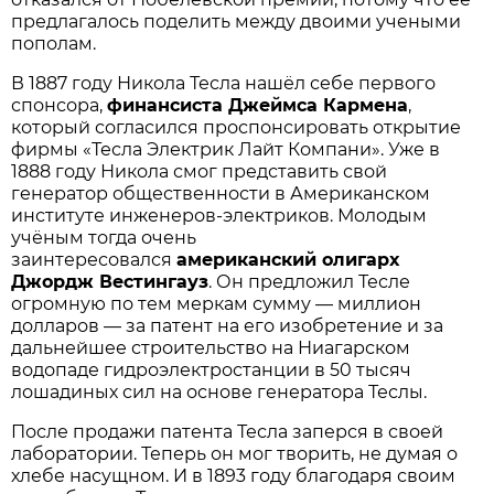
предлагалось поделить между двоими учеными
пополам.
В 1887 году Никола Тесла нашёл себе первого
спонсора,
финансиста Джеймса Кармена
,
который согласился проспонсировать открытие
фирмы «Тесла Электрик Лайт Компани». Уже в
1888 году Никола смог представить свой
генератор общественности в Американском
институте инженеров-электриков. Молодым
учёным тогда очень
заинтересовался
американский олигарх
Джордж Вестингауз
. Он предложил Тесле
огромную по тем меркам сумму — миллион
долларов — за патент на его изобретение и за
дальнейшее строительство на Ниагарском
водопаде гидроэлектростанции в 50 тысяч
лошадиных сил на основе генератора Теслы.
После продажи патента Тесла заперся в своей
лаборатории. Теперь он мог творить, не думая о
хлебе насущном. И в 1893 году благодаря своим