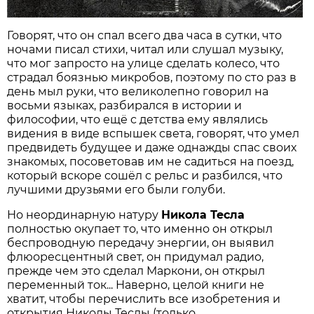
Говорят, что он спал всего два часа в сутки, что
ночами писал стихи, читал или слушал музыку,
что мог запросто на улице сделать колесо, что
страдал боязнью микробов, поэтому по сто раз в
день мыл руки, что великолепно говорил на
восьми языках, разбирался в истории и
философии, что ещё с детства ему являлись
видения в виде вспышек света, говорят, что умел
предвидеть будущее и даже однажды спас своих
знакомых, посоветовав им не садиться на поезд,
который вскоре сошёл с рельс и разбился, что
лучшими друзьями его были голуби.
Но неординарную натуру
Никола Тесла
полностью окупает то, что именно он открыл
беспроводную передачу энергии, он выявил
флюоресцентный свет, он придумал радио,
прежде чем это сделал Маркони, он открыл
переменный ток... Наверно, целой книги не
хватит, чтобы перечислить все изобретения и
открытия Николы Теслы (только