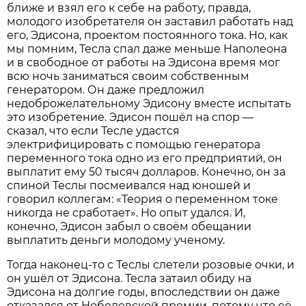
ближе и взял его к себе на работу, правда,
молодого изобретателя он заставил работать над
его, Эдисона, проектом постоянного тока. Но, как
мы помним, Тесла спал даже меньше Наполеона
и в свободное от работы на Эдисона время мог
всю ночь заниматься своим собственным
генератором. Он даже предложил
недоброжелательному Эдисону вместе испытать
это изобретение. Эдисон пошёл на спор —
сказал, что если Тесле удастся
электрифицировать с помощью генератора
переменного тока одно из его предприятий, он
выплатит ему 50 тысяч долларов. Конечно, он за
спиной Теслы посмеивался над юношей и
говорил коллегам: «Теория о переменном токе
никогда не сработает». Но опыт удался. И,
конечно, Эдисон забыл о своём обещании
выплатить деньги молодому ученому.
Тогда наконец-то с Теслы слетели розовые очки, и
он ушёл от Эдисона. Тесла затаил обиду на
Эдисона на долгие годы, впоследствии он даже
отказался от Нобелевской премии, потому что её