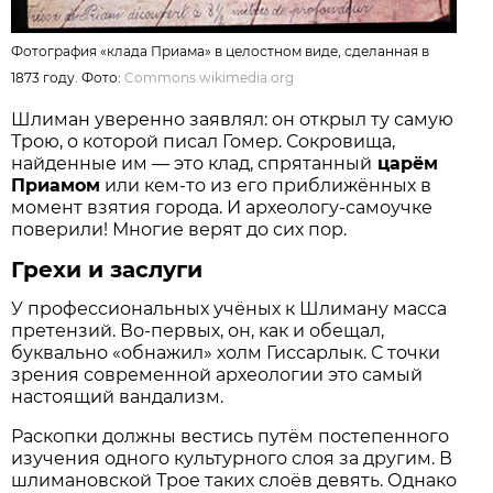
Фотография «клада Приама» в целостном виде, сделанная в
1873 году. Фото:
Commons.wikimedia.org
Шлиман уверенно заявлял: он открыл ту самую
Трою, о которой писал Гомер. Сокровища,
найденные им — это клад, спрятанный
царём
Приамом
или кем-то из его приближённых в
момент взятия города. И археологу-самоучке
поверили! Многие верят до сих пор.
Грехи и заслуги
У профессиональных учёных к Шлиману масса
претензий. Во-первых, он, как и обещал,
буквально «обнажил» холм Гиссарлык. С точки
зрения современной археологии это самый
настоящий вандализм.
Раскопки должны вестись путём постепенного
изучения одного культурного слоя за другим. В
шлимановской Трое таких слоёв девять. Однако