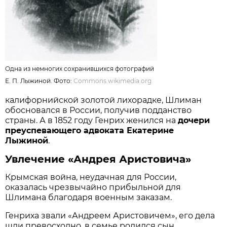
Одна из немногих сохранившихся фотографий
Е. П. Лыжиной. Фото:
Commons.wikimedia.org
калифорнийской золотой лихорадке, Шлиман
обосновался в России, получив подданство
страны. А в 1852 году Генрих женился на
дочери
преуспевающего адвоката Екатерине
Лыжиной
.
Увлечение «Андрея Аристовича»
Крымская война, неудачная для России,
оказалась чрезвычайно прибыльной для
Шлимана благодаря военным заказам.
Генриха звали «Андреем Аристовичем», его дела
шли превосходно, в семье родился сын.