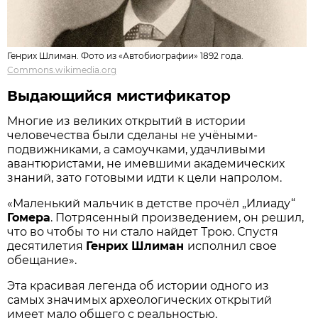
Генрих Шлиман. Фото из «Автобиографии» 1892 года.
Commons.wikimedia.org
Выдающийся мистификатор
Многие из великих открытий в истории
человечества были сделаны не учёными-
подвижниками, а самоучками, удачливыми
авантюристами, не имевшими академических
знаний, зато готовыми идти к цели напролом.
«Маленький мальчик в детстве прочёл „Илиаду“
Гомера
. Потрясенный произведением, он решил,
что во чтобы то ни стало найдет Трою. Спустя
десятилетия
Генрих Шлиман
исполнил свое
обещание».
Эта красивая легенда об истории одного из
самых значимых археологических открытий
имеет мало общего с реальностью.