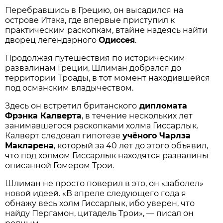
Перебравшись в Грецию, он высадился на
острове Итака, где впервые приступил к
практическим раскопкам, втайне надеясь найти
дворец легендарного
Одиссея
.
Продолжая путешествия по историческим
развалинам Греции, Шлиман добрался до
территории Троады, в тот момент находившейся
под османским владычеством.
Здесь он встретил британского
дипломата
Фрэнка Калверта
, в течение нескольких лет
занимавшегося раскопками холма Гиссарлык.
Калверт следовал гипотезе
учёного Чарлза
Макларена
, который за 40 лет до этого объявил,
что под холмом Гиссарлык находятся развалины
описанной Гомером Трои.
Шлиман не просто поверил в это, он «заболел»
новой идеей. «В апреле следующего года я
обнажу весь холм Гиссарлык, ибо уверен, что
найду Пергамон, цитадель Трои», — писал он