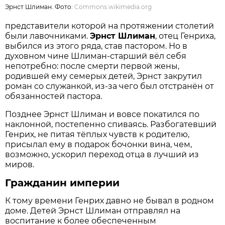
Эрнст Шлиман. Фото:
Commons.wikimedia.org
представители которой на протяжении столетий
были лавочниками.
Эрнст Шлиман
, отец Генриха,
выбился из этого ряда, став пастором. Но в
духовном чине Шлиман-старший вёл себя
непотребно: после смерти первой жены,
родившей ему семерых детей, Эрнст закрутил
роман со служанкой, из-за чего был отстранён от
обязанностей пастора.
Позднее Эрнст Шлиман и вовсе покатился по
наклонной, постепенно спиваясь. Разбогатевший
Генрих, не питая тёплых чувств к родителю,
присылал ему в подарок бочонки вина, чем,
возможно, ускорил переход отца в лучший из
миров.
Гражданин империи
К тому времени Генрих давно не бывал в родном
доме. Детей Эрнст Шлиман отправлял на
воспитание к более обеспеченным