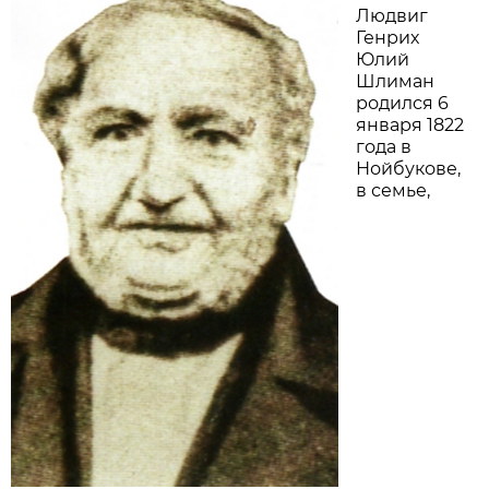
Людвиг
Генрих
Юлий
Шлиман
родился 6
января 1822
года в
Нойбукове,
в семье,