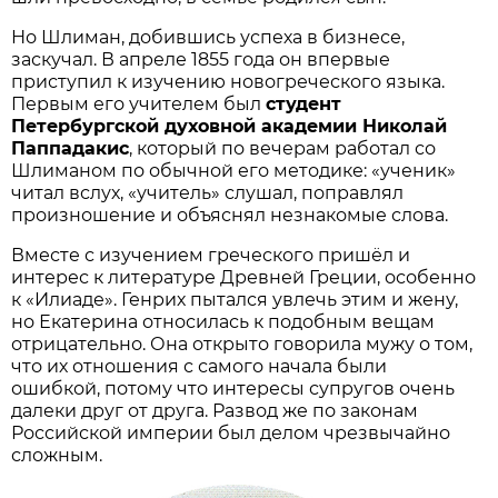
Но Шлиман, добившись успеха в бизнесе,
заскучал. В апреле 1855 года он впервые
приступил к изучению новогреческого языка.
Первым его учителем был
студент
Петербургской духовной академии Николай
Паппадакис
, который по вечерам работал со
Шлиманом по обычной его методике: «ученик»
читал вслух, «учитель» слушал, поправлял
произношение и объяснял незнакомые слова.
Вместе с изучением греческого пришёл и
интерес к литературе Древней Греции, особенно
к «Илиаде». Генрих пытался увлечь этим и жену,
но Екатерина относилась к подобным вещам
отрицательно. Она открыто говорила мужу о том,
что их отношения с самого начала были
ошибкой, потому что интересы супругов очень
далеки друг от друга. Развод же по законам
Российской империи был делом чрезвычайно
сложным.