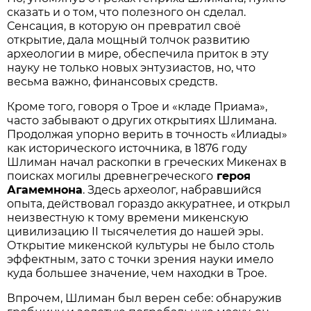
сказать и о том, что полезного он сделал.
Сенсация, в которую он превратил своё
открытие, дала мощный толчок развитию
археологии в мире, обеспечила приток в эту
науку не только новых энтузиастов, но, что
весьма важно, финансовых средств.
Кроме того, говоря о Трое и «кладе Приама»,
часто забывают о других открытиях Шлимана.
Продолжая упорно верить в точность «Илиады»
как исторического источника, в 1876 году
Шлиман начал раскопки в греческих Микенах в
поисках могилы древнегреческого
героя
Агамемнона
. Здесь археолог, набравшийся
опыта, действовал гораздо аккуратнее, и открыл
неизвестную к тому времени микенскую
цивилизацию II тысячелетия до нашей эры.
Открытие микенской культуры не было столь
эффектным, зато с точки зрения науки имело
куда большее значение, чем находки в Трое.
Впрочем, Шлиман был верен себе: обнаружив