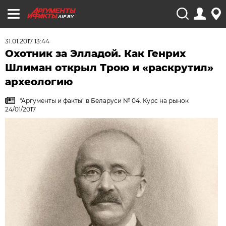
AIF.BY
31.01.2017 13:44
Охотник за Элладой. Как Генрих
Шлиман открыл Трою и «раскрутил»
археологию
"Аргументы и факты" в Беларуси № 04. Курс на рынок
24/01/2017