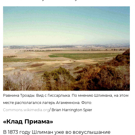
Равнина Троады. Вид с Гиссарлыка. По мнению Шлимана, на этом
месте располагался лагерь Агамемнона. Фото:
Commons.wikimedia.org
/
Brian Harrington Spier
«Клад Приама»
В 1873 году Шлиман уже во всеуслышание