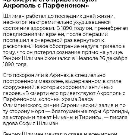
Акрополь с Парфеноном»
Шлиман работал до последних дней жизни,
несмотря на стремительно ухудшавшееся
состояние здоровья. В 1890 году он, пренебрегая
предписаниями врачей, после операции
поспешил в очередной раз вернуться к
раскопкам. Новое обострение недуга привело к
тому, что он потерял сознание прямо на улице.
Генрих Шлиман скончался в Неаполе 26 декабря
1890 года.
Его похоронили в Афинах, в специально
построенном мавзолее, выдержанном в стиле
сооружений, в которых хоронили античных
героев. «В смерти его приветствуют Акрополь с
Парфеноном, колонны храма Зевса
Олимпийского, синий Саронический залив и по
ту сторону моря — благоуханные горы Арголиды,
за которыми лежат Микены и Тиринф», — писала
вдова София Шлиман.
Генрих Шлиман мечтал о славе и всемирной