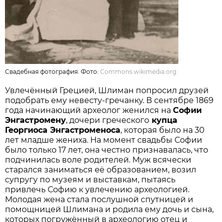
Свадебная фотография. Фото:
Commons.wikimedia.org
Увлечённый Грецией, Шлиман попросил друзей
подобрать ему невесту-гречанку. В сентябре 1869
года начинающий археолог женился на
Софии
Энгастромену
, дочери греческого
купца
Георгиоса Энгастроменоса
, которая было на 30
лет младше жениха. На момент свадьбы Софии
было только 17 лет, она честно признавалась, что
подчинилась воле родителей. Муж всячески
старался заниматься её образованием, возил
супругу по музеям и выставкам, пытаясь
привлечь Софию к увлечению археологией.
Молодая жена стала послушной спутницей и
помощницей Шлимана и родила ему дочь и сына,
которых погружённый в археологию отец и