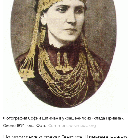
Фотография Софии Шлиман в украшениях из «клада Приама».
Около 1874 года. Фото:
Commons.wikimedia.org
Но, упомянув о грехах Генриха Шлимана, нужно