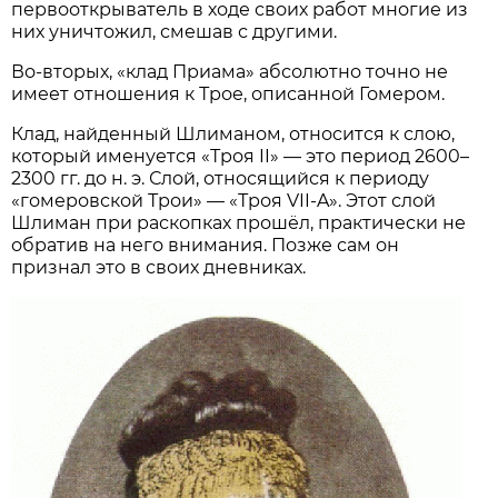
первооткрыватель в ходе своих работ многие из
них уничтожил, смешав с другими.
Во-вторых, «клад Приама» абсолютно точно не
имеет отношения к Трое, описанной Гомером.
Клад, найденный Шлиманом, относится к слою,
который именуется «Троя II» — это период 2600–
2300 гг. до н. э. Слой, относящийся к периоду
«гомеровской Трои» — «Троя VII-A». Этот слой
Шлиман при раскопках прошёл, практически не
обратив на него внимания. Позже сам он
признал это в своих дневниках.