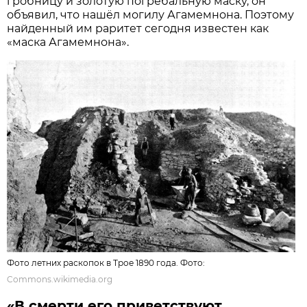
гробницу и золотую погребальную маску, он
объявил, что нашёл могилу Агамемнона. Поэтому
найденный им раритет сегодня известен как
«маска Агамемнона».
Фото летних раскопок в Трое 1890 года. Фото:
Commons.wikimedia.org
«В смерти его приветствуют