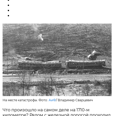
На месте катастрофы. Фото:
АиФ
/
Владимир Сварцевич
Что произошло на самом деле на 1710-м
километре? Рядом с железной дорогой проходил