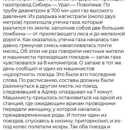
газопровод Сибирь — Урал — Поволжье. По
трубе диаметром в 700 мм шел газ высокого
давления. Из разрыва магистрали (около двух
метров) произошла утечка газа, который
разлился по земле, заполнив собой две большие
ложбины — от прилегающего леса и до железной
дороги. Как оказалось, утечка газа началась там
давно, гремучая смесь накапливалась почти
месяц. Об этом не раз говорили местные жители
и машинисты проходящих поездов — запах газа
чувствовался за 8 километров. О запахе в тот же
день сообщил и один из машинистов
«курортного» поезда. Это были его последние
слова. По расписанию, составы должны были
разминуться в другом месте, но поезд,
следовавший в Адлер, опаздывал на 7 минут.
Машинисту пришлось остановиться на одной из
станций, где ожидающим врачам проводники
передали женщину, у которой начались
преждевременные роды. И потом один из
поездов, спускаясь в низину, притормозил, и из-
под колес полетели искры. Так оба поезда и