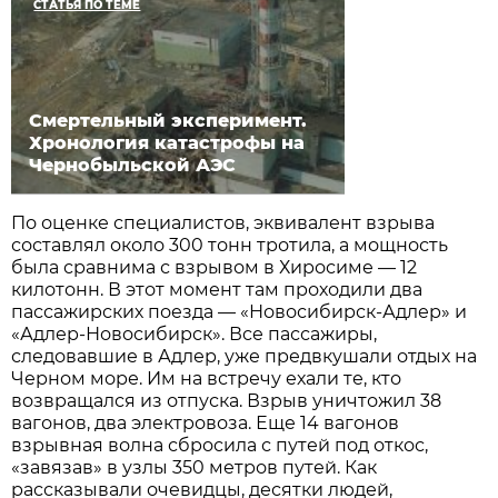
СТАТЬЯ ПО ТЕМЕ
Смертельный эксперимент.
Хронология катастрофы на
Чернобыльской АЭС
По оценке специалистов, эквивалент взрыва
составлял около 300 тонн тротила, а мощность
была сравнима с взрывом в Хиросиме — 12
килотонн. В этот момент там проходили два
пассажирских поезда — «Новосибирск-Адлер» и
«Адлер-Новосибирск». Все пассажиры,
следовавшие в Адлер, уже предвкушали отдых на
Черном море. Им на встречу ехали те, кто
возвращался из отпуска. Взрыв уничтожил 38
вагонов, два электровоза. Еще 14 вагонов
взрывная волна сбросила с путей под откос,
«завязав» в узлы 350 метров путей. Как
рассказывали очевидцы, десятки людей,