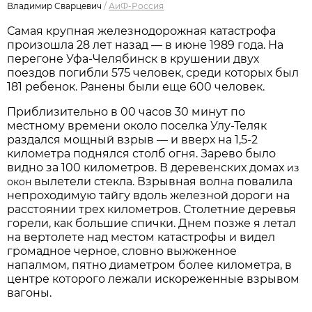
Владимир Сварцевич
/
АиФ-Россия
Самая крупная железнодорожная катастрофа
произошла 28 лет назад — в июне 1989 года. На
перегоне Уфа-Челябинск в крушении двух
поездов погибли 575 человек, среди которых был
181 ребенок. Ранены были еще 600 человек.
Приблизительно в 00 часов 30 минут по
местному времени около поселка Улу-Теляк
раздался мощный взрыв — и вверх на 1,5-2
километра поднялся столб огня. Зарево было
видно за 100 километров. В деревенских домах
из
вылетели стекла. Взрывная волна повалила
окон
непроходимую тайгу вдоль железной дороги на
расстоянии трех километров. Столетние деревья
горели, как большие спички. Днем позже я летал
на вертолете над местом катастрофы и видел
громадное черное, словно выжженное
напалмом, пятно диаметром более километра, в
центре которого лежали искореженные взрывом
вагоны.