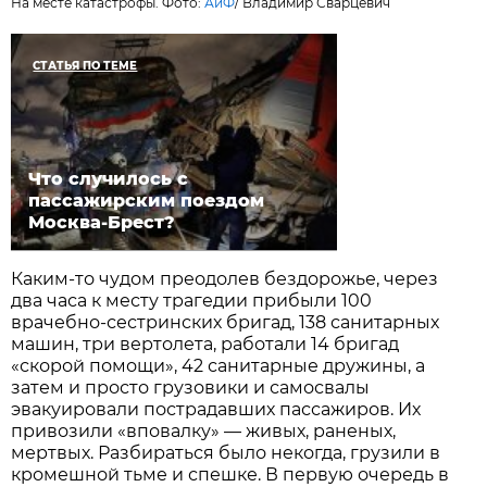
На месте катастрофы. Фото:
АиФ
/
Владимир Сварцевич
СТАТЬЯ ПО ТЕМЕ
Что случилось с
пассажирским поездом
Москва-Брест?
Каким-то чудом преодолев бездорожье, через
два часа к месту трагедии прибыли 100
врачебно-сестринских бригад, 138 санитарных
машин, три вертолета, работали 14 бригад
«скорой помощи», 42 санитарные дружины, а
затем и просто грузовики и самосвалы
эвакуировали пострадавших пассажиров. Их
привозили «вповалку» — живых, раненых,
мертвых. Разбираться было некогда, грузили в
кромешной тьме и спешке. В первую очередь в