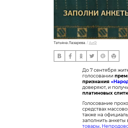
Татьяна Лазарева.
/
АиФ
До 7 сентября жит
голосовании
п
рем
признания
«Наро
доверяют, и получ
платиновых слитк
Голосование прохо
средствах массово
также на официал
заполнить анкеты 
товары
,
Непродово