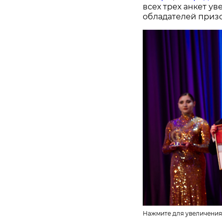
всех трех анкет у
обладателей призо
Нажмите для увеличения