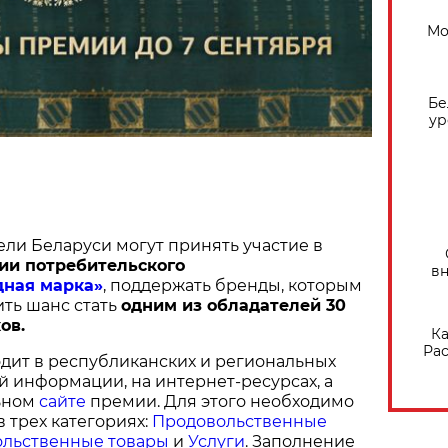
Мо
Бе
ур
ели Беларуси могут принять участие в
ии потребительского
вн
дная марка»
, поддержать бренды, которым
ить шанс стать
одним из обладателей 30
ов.
Ка
Рас
дит в республиканских и региональных
й информации, на интернет-ресурсах, а
ьном
сайте
премии. Для этого необходимо
в трех категориях:
Продовольственные
льственные товары
и
Услуги
. Заполнение