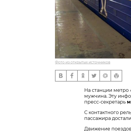
Фото из открытых источников
На станции метро
мужчина. Эту инф
пресс-секретарь
м
С контактного рел
пассажира достали
Движение поездов 