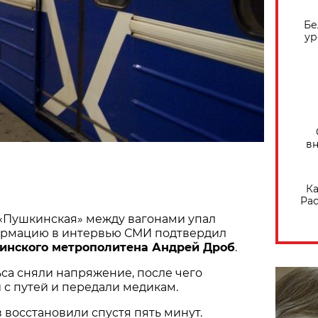
Бе
ур
вн
Ка
Рас
 «Пушкинская» между вагонами упал
ормацию в интервью СМИ подтвердил
инского метрополитена Андрей Дроб
.
ьса сняли напряжение, после чего
 с путей и передали медикам.
восстановили спустя пять минут.