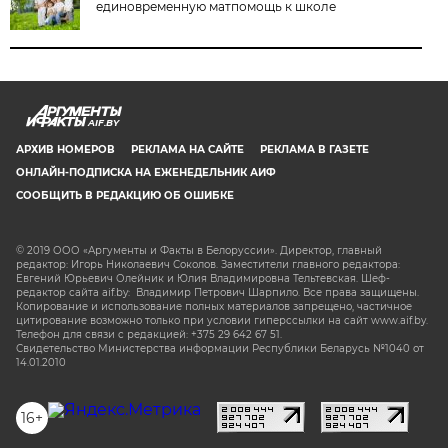
единовременную матпомощь к школе
AIF.BY
АРХИВ НОМЕРОВ
РЕКЛАМА НА САЙТЕ
РЕКЛАМА В ГАЗЕТЕ
ОНЛАЙН-ПОДПИСКА НА ЕЖЕНЕДЕЛЬНИК АИФ
СООБЩИТЬ В РЕДАКЦИЮ ОБ ОШИБКЕ
© 2019 ООО «Аргументы и Факты в Белоруссии». Директор, главный
редактор: Игорь Николаевич Соколов. Заместители главного редактора:
Евгений Юрьевич Олейник и Юлия Владимировна Тельтевская. Шеф-
редактор сайта aif.by: Владимир Петрович Шарпило. Все права защищены.
Копирование и использование полных материалов запрещено, частичное
цитирование возможно только при условии гиперссылки на сайт www.aif.by.
Телефон для связи с редакцией: +375 29 642 67 51.
Свидетельство Министерства информации Республики Беларусь №1040 от
14.01.2010
16+