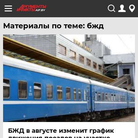
AIF.BY
Материалы по теме: бжд
БЖД в августе изменит график
движения поездов на участке