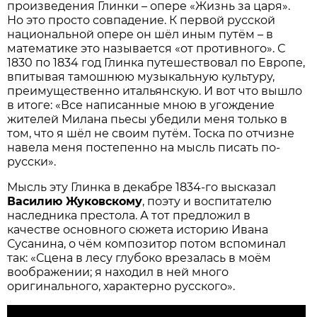
произведения Глинки – опере «Жизнь за царя».
Но это просто совпадение. К первой русской
национальной опере он шёл иным путём – в
математике это называется «от противного». С
1830 по 1834 год Глинка путешествовал по Европе,
впитывая тамошнюю музыкальную культуру,
преимущественно итальянскую. И вот что вышло
в итоге: «Все написанные мною в угождение
жителей Милана пьесы убедили меня только в
том, что я шёл не своим путём. Тоска по отчизне
навела меня постепенно на мысль писать по-
русски».
Мысль эту Глинка в декабре 1834-го высказал
Василию Жуковскому
, поэту и воспитателю
наследника престола. А тот предложил в
качестве основного сюжета историю Ивана
Сусанина, о чём композитор потом вспоминал
так: «Сцена в лесу глубоко врезалась в моём
воображении; я находил в ней много
оригинального, характерно русского».