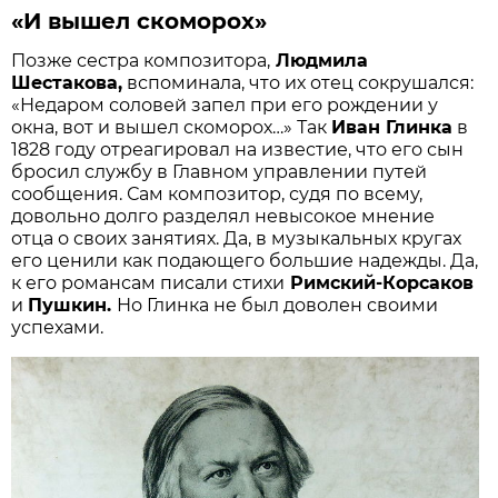
«И вышел скоморох»
Позже сестра композитора,
Людмила
Шестакова,
вспоминала, что их отец сокрушался:
«Недаром соловей запел при его рождении у
окна, вот и вышел скоморох…» Так
Иван Глинка
в
1828 году отреагировал на известие, что его сын
бросил службу в Главном управлении путей
сообщения. Сам композитор, судя по всему,
довольно долго разделял невысокое мнение
отца о своих занятиях. Да, в музыкальных кругах
его ценили как подающего большие надежды. Да,
к его романсам писали стихи
Римский-Корсаков
и
Пушкин.
Но Глинка не был доволен своими
успехами.