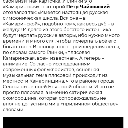
своя визитная карточка. У Глинки это
«Камаринская», о которой
Пётр Чайковский
отозвался так: «Имеется настоящая русская
симфоническая школа. Вся она – в
«Камаринской», подобно тому, как весь дуб – в
жёлуде! И долго из этого богатого источника
будут черпать русские авторы, ибо нужно много
времени и много сил, чтобы исчерпать всё его
богатство…» В основу этого произведения легла,
по словам самого Глинки, «плясовая
Камаринская, всем известная». А теперь –
внимание. Согласно исследованиям
современных фольклористов, основная
музыкальная тема плясовой происходит из
местности Камаринщина, что в районе города
Севска нынешней Брянской области. И это не
просто плясовая, а именно сатирическая
скоморошина, которая сопровождалась не
вполне допустимыми в «приличном обществе»
словами.