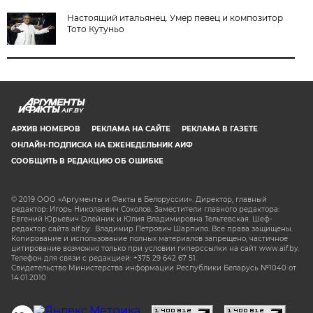
Настоящий итальянец. Умер певец и композитор
Тото Кутуньо
AIF.BY
АРХИВ НОМЕРОВ
РЕКЛАМА НА САЙТЕ
РЕКЛАМА В ГАЗЕТЕ
ОНЛАЙН-ПОДПИСКА НА ЕЖЕНЕДЕЛЬНИК АИФ
СООБЩИТЬ В РЕДАКЦИЮ ОБ ОШИБКЕ
© 2019 ООО «Аргументы и Факты в Белоруссии». Директор, главный
редактор: Игорь Николаевич Соколов. Заместители главного редактора:
Евгений Юрьевич Олейник и Юлия Владимировна Тельтевская. Шеф-
редактор сайта aif.by: Владимир Петрович Шарпило. Все права защищены.
Копирование и использование полных материалов запрещено, частичное
цитирование возможно только при условии гиперссылки на сайт www.aif.by.
Телефон для связи с редакцией: +375 29 642 67 51.
Свидетельство Министерства информации Республики Беларусь №1040 от
14.01.2010