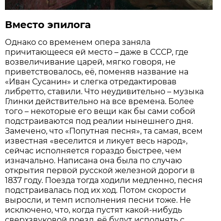
Вместо эпилога
Однако со временем опера заняла
причитающееся ей место – даже в СССР, где
возвеличивание царей, мягко говоря, не
приветствовалось, её, поменяв название на
«Иван Сусанин» и слегка отредактировав
либретто, ставили. Что неудивительно – музыка
Глинки дейст­вительно на все времена. Более
того – некоторые его вещи как бы сами собой
подстраиваются под реалии нынешнего дня.
Замечено, что «Попутная песня», та самая, всем
известная «веселится и ликует весь народ»,
сейчас исполняется гораздо быстрее, чем
изначально. Написана она была по случаю
открытия первой русской железной дороги в
1837 году. Поезда тогда ходили медленно, песня
подстраивалась под их ход. Потом скорости
выросли, и темп исполнения песни тоже. Не
исключено, что, когда пустят какой-нибудь
сверхзвуковой поезд, её будут исполнять с