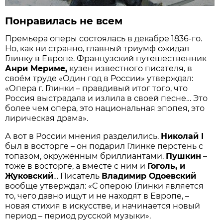
Понравилась не всем
Премьера оперы состоялась в декабре 1836-го.
Но, как ни странно, главный триумф ожидал
Глинку в Европе. Французский путешественник
Анри Мериме,
кузен известного писателя, в
своём труде «Один год в России» утверждал:
«Опера г. Глинки – правдивый итог того, что
Россия выстрадала и излила в своей песне… Это
более чем опера, это национальная эпопея, это
лирическая драма».
А вот в России мнения разделились.
Николай I
был в восторге – он подарил Глинке перстень с
топазом, окружённым бриллиантами.
Пушкин
–
тоже в восторге, а вместе с ним и
Гоголь, и
Жуковский
… Писатель
Владимир Одоевский
вообще утверждал: «С оперою Глинки является
то, чего давно ищут и не находят в Европе, –
новая стихия в искусстве, и начинается новый
период – период русской музыки».