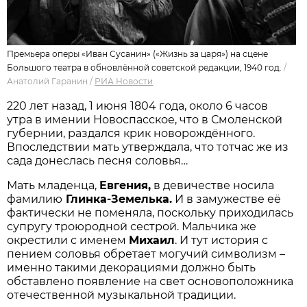
Премьера оперы «Иван Сусанин» («Жизнь за царя») на сцене
Большого театра в обновлённой советской редакции, 1940 год.
/
Анатолий Гаранин
/
РИА Новости
220 лет назад, 1 июня 1804 года, около 6 часов
утра в имении Новоспасское, что в Смоленской
губернии, раздался крик новорождённого.
Впоследствии мать утверждала, что тотчас же из
сада донеслась песня соловья…
Мать младенца,
Евгения,
в девичестве носила
фамилию
Глинка-Земелька.
И в замужестве её
фактически не поменяла, поскольку приходилась
супругу троюродной сестрой. Мальчика же
окрестили с именем
Михаил
. И тут история с
пением соловья обретает могучий символизм –
именно такими декорациями должно быть
обставлено появление на свет основоположника
отечественной музыкальной традиции.