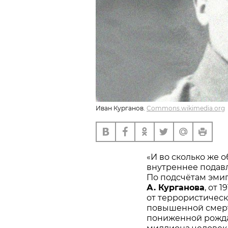
Иван Курганов.
Commons.wikimedia.org
«И во сколько же 
внутреннее подав
По подсчётам эм
А. Курганова
, от 
от террористическ
повышенной смерт
пониженной рождае