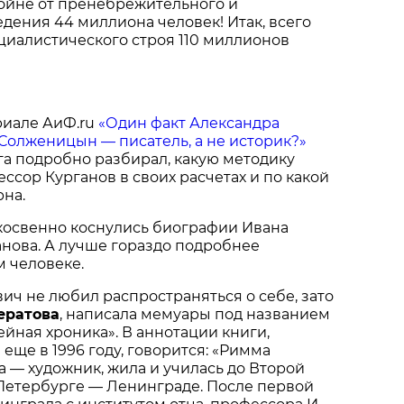
ойне от пренебрежительного и
дения 44 миллиона человек! Итак, всего
циалистического строя 110 миллионов
ериале АиФ.ru
«Один факт Александра
Солженицын — писатель, а не историк?»
а подробно разбирал, какую методику
ссор Курганов в своих расчетах и по какой
на.
косвенно коснулись биографии Ивана
нова. А лучше гораздо подробнее
м человеке.
ич не любил распространяться о себе, зато
ератова
, написала мемуары под названием
ейная хроника». В аннотации книги,
еще в 1996 году, говорится: «Римма
 — художник, жила и училась до Второй
Петербурге — Ленинграде. После первой