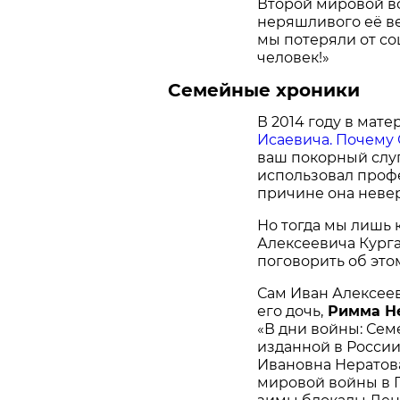
Второй мировой в
неряшливого её ве
мы потеряли от со
человек!»
Семейные хроники
В 2014 году в мат
Исаевича. Почему 
ваш покорный слуг
использовал профе
причине она невер
Но тогда мы лишь 
Алексеевича Курга
поговорить об это
Сам Иван Алексеев
его дочь,
Римма Н
«В дни войны: Сем
изданной в России 
Ивановна Нератова
мировой войны в 