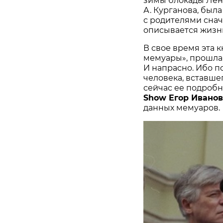
зимы блокады Лени
А. Курганова, была
с родителями снач
описывается жизнь
В свое время эта 
мемуары», прошла
И напрасно. Ибо п
человека, вставше
сейчас ее подроб
Show Егор Иванов
данных мемуаров.