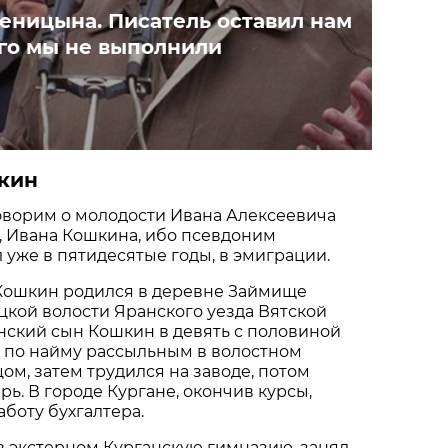
еницына. Писатель оставил нам
ого мы не выполнили
кин
оворим о молодости Ивана Алексеевича
, Ивана Кошкина, ибо псевдоним
л уже в пятидесятые годы, в эмиграции.
Кошкин родился в деревне Займище
кой волости Яранского уезда Вятской
нский сын Кошкин в девять с половиной
ь по найму рассыльным в волостном
ом, затем трудился на заводе, потом
рь. В городе Кургане, окончив курсы,
боту бухгалтера.
чив экстерном Курганскую гимназию, занял