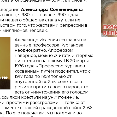
(без этого дефицита — 55 миллионов)».
зведения
Александра Солженицына
в конце 1980-х — начале 1990-х для
и нашего общества стала чуть ли не
ьством того, что жертвами репрессий в
и миллионов человек.
Александр Исаевич ссылался на
данные профессора Курганова
неоднократно. Апофеозом,
наверное, можно считать интервью
писателя испанскому ТВ 20 марта
1976 года: «Профессор Курганов
косвенным путём подсчитал, что с
1917 года по 1959 только от
 не
внутренней войны советского
режима против своего народа, то
есть от уничтожения его голодом,
 ссылкой крестьян на уничтожение,
и, простыми расстрелами — только от
о, вместе с нашей гражданской войной, 66
... По его подсчётам, мы потеряли во