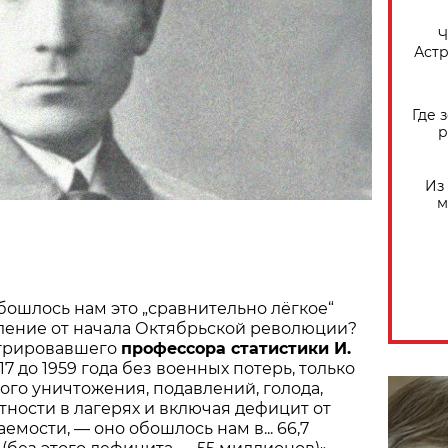
​
Астр
Где 
р
Из
м
обошлось нам это „сравнительно лёгкое“
ление от начала Октябрьской революции?
игрировавшего
профессора статистики И.
1917 до 1959 года без военных потерь, только
ого уничтожения, подавлений, голода,
ности в лагерях и включая дефицит от
мости, — оно обошлось нам в... 66,7