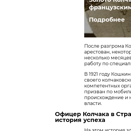
французски
Подробнее
После разгрома К
арестован, некото
несколько месяцев
работу по специал
В 1921 году Кошки
своего колчаковск
компетентных орга
призван по мобили
происхождение и н
власти.
Офицер Колчака в Стра
история успеха
На этом история 