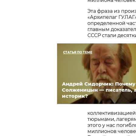
миллиона человек 
Эта фраза из прои
«Архипелаг ГУЛАГ» 
определенной част
главным доказател
СССР стали десятк
СТАТЬЯ ПО ТЕМЕ
Андрей Сидорчик: Почему
Солженицын — писатель, а
историк?
коллективизацией,
тюрьмами, лагерям
этого у нас погибл
миллионов человек