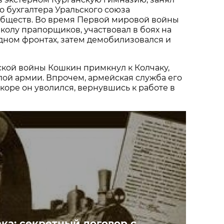
о бухгалтера Уральского союза
обществ. Во время Первой мировой войны
олу прапорщиков, участвовал в боях на
дном фронтах, затем демобилизовался и
ской войны Кошкин примкнул к Колчаку,
ой армии. Впрочем, армейская служба его
скоре он уволился, вернувшись к работе в
ка: секретный договор с