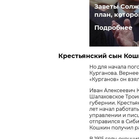
Заветы Солж
план, котор
Подробнее
Крестьянский сын Кош
Но для начала пог
Курганова. Вернее
«Курганов» он взя
Иван Алексеевич 
Шалаховское Троиц
губернии. Крестья
лет начал работат
управлении и писц
отправился в Сиби
Кошкин получил ра
В 1915 году, окон