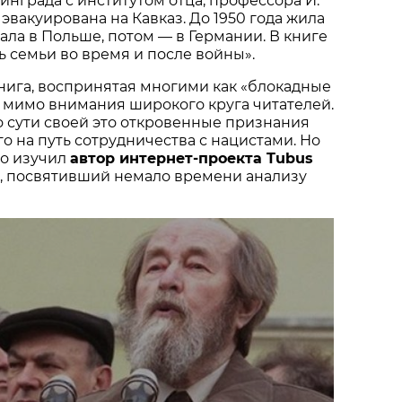
нграда с институтом отца, профессора И.
 эвакуирована на Кавказ. До 1950 года жила
ала в Польше, потом — в Германии. В книге
 семьи во время и после войны».
книга, воспринятая многими как «блокадные
 мимо внимания широкого круга читателей.
о сути своей это откровенные признания
го на путь сотрудничества с нацистами. Но
но изучил
автор интернет-проекта Tubus
, посвятивший немало времени анализу