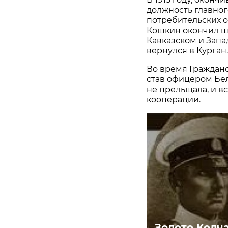
должность главног
потребительских 
Кошкин окончил шк
Кавказском и Запа
вернулся в Курган.
Во время Граждан
став офицером Бел
не прельщала, и в
кооперации.
Золото Колча