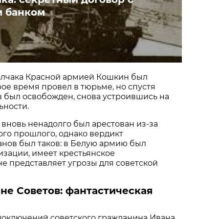
м банком
олчака Красной армией Кошкин был
рое время провел в тюрьме, но спустя
 был освобожден, снова устроившись на
ьности.
н вновь ненадолго был арестован из-за
ого прошлого, однако вердикт
нов был таков: в Белую армию был
зации, имеет крестьянское
е представляет угрозы для советской
не Советов: фантастическая
злоключений советского гражданина Ивана