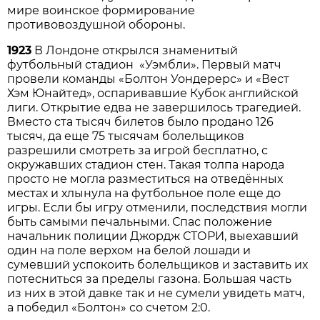
мире воинское формирование
противовоздушной обороны.
1923
В Лондоне открылся знаменитый
футбольный стадион «Уэмбли». Первый матч
провели команды «Болтон Уондерерс» и «Вест
Хэм Юнайтед», оспаривавшие Кубок английской
лиги. Открытие едва не завершилось трагедией.
Вместо ста тысяч билетов было продано 126
тысяч, да еще 75 тысячам болельщиков
разрешили смотреть за игрой бесплатно, с
окружавших стадион стен. Такая толпа народа
просто не могла разместиться на отведённых
местах и хлынула на футбольное поле еще до
игры. Если бы игру отменили, последствия могли
быть самыми печальными. Спас положение
начальник полиции Джордж СТОРИ, выехавший
один на поле верхом на белой лошади и
сумевший успокоить болельщиков и заставить их
потесниться за пределы газона. Большая часть
из них в этой давке так и не сумели увидеть матч,
а победил «Болтон» со счетом 2:0.