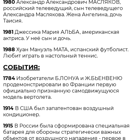
1980
Александр Александрович МАСЛЯКОВ,
российский телеведущий, сын телеведущего
Александра Маслякова. Жена Ангелина, дочь
Таисия.
1981
Джессика Мария АЛЬБА, американская
актриса. У неё сын и дочь.
1988
Хуан Мануэль МАТА, испанский футболист.
Любит играть в настольный теннис.
СОБЫТИЯ:
1784
Изобретатели Б.ЛОНУА и Ж.БЬЕНВЕНЮ
продемонстрировали во Франции первую
официально признанную самодвижущуюся
модель вертолета.
1914
В США был запатентован воздушный
кондиционер.
1915
В России была сформирована специальная
батарея для обороны стратегически важных
объектов от воздушного нападения - первое в