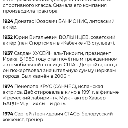
спортивного класса. Сначала его компания
производила трактора.
1924
Донатас Юозович БАНИОНИС, литовский
актёр.
1932
Юрий Витальевич ВОЛЫНЦЕВ, советский
актёр (пан Спортсмен в «Кабачке «13 стульев»).
1937
Саддам ХУСЕЙН аль-Тикрити, президент
Ирака. В 1980 году стал почётным гражданином
автомобильной столицы США - Детройта, когда
он пожертвовал значительную сумму церквам
города. Был казнён в 2006 г.
1974
Пенелопа КРУС (САНЧЕС), испанская
актриса. Дебютировала в кино в 1991 г. в фильме
«Греческий лабиринт». Муж – актёр Хавьер
БАРДЕМ, у них сын и дочь.
1974
Сергей Леонидович СТАСЬ, белорусский
хоккеист, тренер