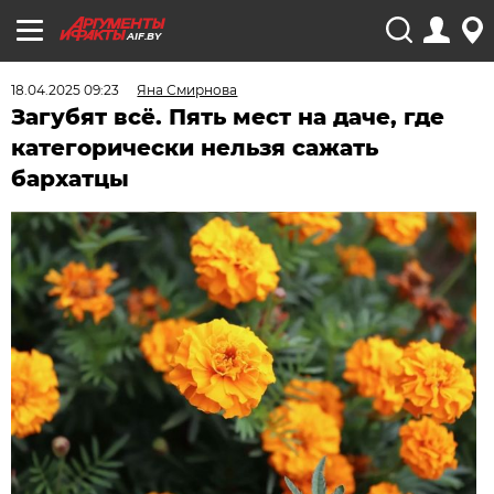
AIF.BY
18.04.2025 09:23
Яна Смирнова
Загубят всё. Пять мест на даче, где
категорически нельзя сажать
бархатцы