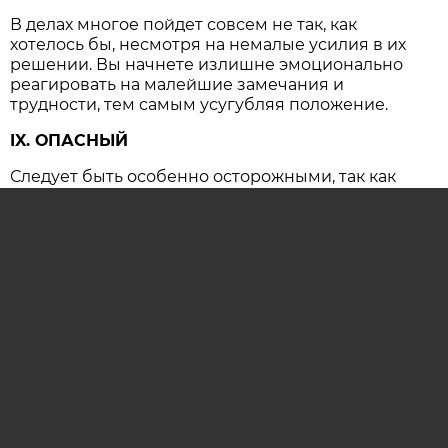
В делах многое пойдет совсем не так, как
хотелось бы, несмотря на немалые усилия в их
решении. Вы начнете излишне эмоционально
реагировать на малейшие замечания и
трудности, тем самым усугубляя положение.
IX. ОПАСНЫЙ
Следует быть особенно осторожными, так как
резко возрастает вероятность несчастных
случаев и крупных конфликтов, имеющих
серьезные последствия.
ОСТАВИТЬ КОММЕНТАРИЙ (0)
гороскоп
гороскоп на сегодня
астропрогноз
гороскоп на каждый день