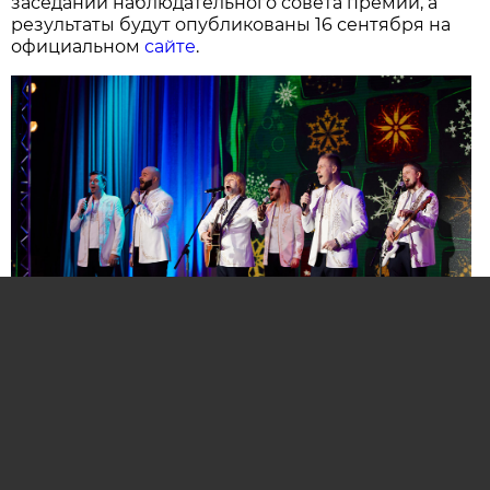
заседании наблюдательного совета премии, а
результаты будут опубликованы 16 сентября на
официальном
сайте
.
Нажмите для увеличения. Фото:
АиФ
Компании и бренды, которые по итогам
народного голосования станут победителями,
призерами и финалистами премии «Народная