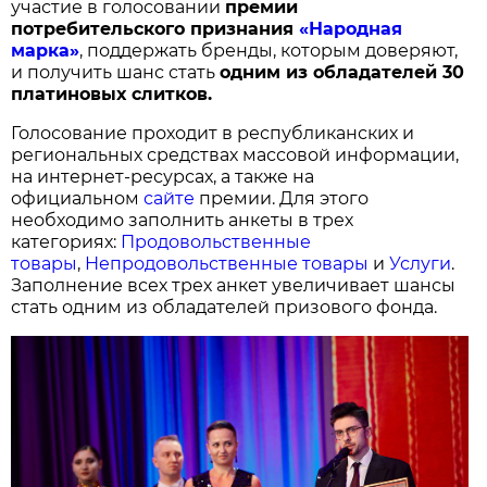
участие в голосовании
п
ремии
потребительского признания
«Народная
марка»
, поддержать бренды, которым доверяют,
и получить шанс стать
одним из обладателей 30
платиновых слитков.
Голосование проходит в республиканских и
региональных средствах массовой информации,
на интернет-ресурсах, а также на
официальном
сайте
премии. Для этого
необходимо заполнить анкеты в трех
категориях:
Продовольственные
товары
,
Непродовольственные товары
и
Услуги
.
Заполнение всех трех анкет увеличивает шансы
стать одним из обладателей призового фонда.