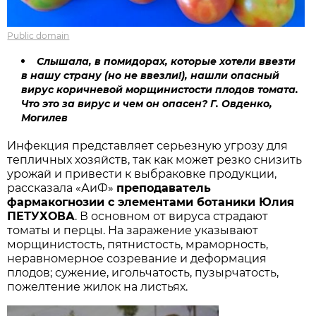
Public domain
Слышала, в помидорах, которые хотели ввезти
в нашу страну (но не ввезли!), нашли опасный
вирус коричневой морщинистости плодов томата.
Что это за вирус и чем он опасен? Г. Овденко,
Могилев
Инфекция представляет серьезную угрозу для
тепличных хозяйств, так как может резко снизить
урожай и привести к выбраковке продукции,
рассказала «АиФ»
преподаватель
фармакогнозии с элементами ботаники Юлия
ПЕТУХОВА
. В основном от вируса страдают
томаты и перцы. На заражение указывают
морщинистость, пятнистость, мраморность,
неравномерное созревание и деформация
плодов; сужение, игольчатость, пузырчатость,
пожелтение жилок на листьях.