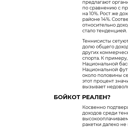
предлагают органи
по сравнению с п
на 10%. Рост же д
районе 14%. Соотв
относительно дохо
стало тенденцией.
Теннисисты сетуют
долю общего доход
других коммерческ
спорта. К примеру
Национальной бас
Национальной фут
около половины с
этот процент знач
вызывает недоволь
БОЙКОТ РЕАЛЕН?
Косвенно подтвер
доходов среди тен
высокооплачиваем
ракетки далеко не