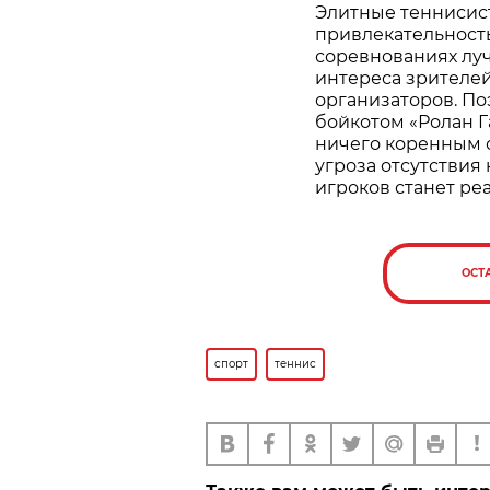
Элитные теннисист
привлекательность
соревнованиях луч
интереса зрителей
организаторов. П
бойкотом «Ролан Га
ничего коренным о
угроза отсутствия
игроков станет ре
ОСТ
спорт
теннис