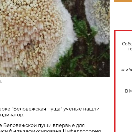
Собо
т
наиб
.
В 
арке "Беловежская пуща" ученые нашли
ндикатор.
не Беловежской пущи впервые для
уси была зафиксирована Цифеллопория