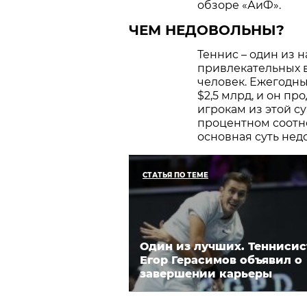
обзоре «АиФ».
ЧЕМ НЕДОВОЛЬНЫ?
Теннис – один из 
привлекательных в
человек. Ежегодны
$2,5 млрд, и он п
игрокам из этой с
процентном соотно
основная суть нед
СТАТЬЯ ПО ТЕМЕ
Один из лучших. Теннисис
Егор Герасимов объявил о
завершении карьеры