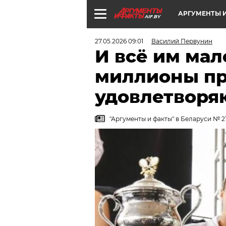
АРГУМЕНТЫ И
AIF.BY
27.05.2026 09:01
Василий Первунин
И всё им мал
миллионы пр
удовлетворя
"Аргументы и факты" в Беларуси № 21