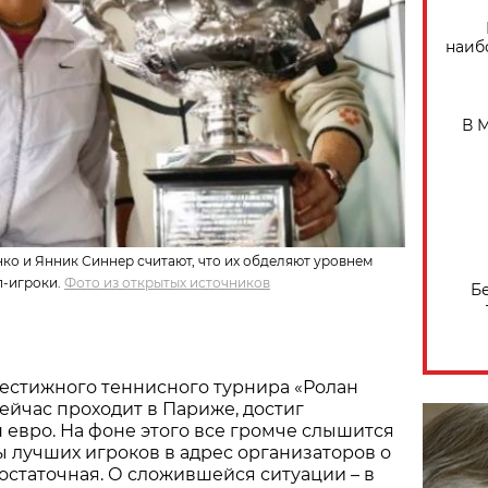
наиб
В 
о и Янник Синнер считают, что их обделяют уровнем
п-игроки.
Фото из открытых источников
Б
естижного теннисного турнира «Ролан
сейчас проходит в Париже, достиг
н евро. На фоне этого все громче слышится
ы лучших игроков в адрес организаторов о
достаточная. О сложившейся ситуации – в