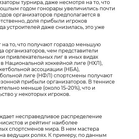
заторы турнира, даже несмотря на то, что
рошлым годом гонорары увеличились почти
оходов организаторов предполагается в
етственно, доля прибыли игроков
да устроителей даже снизилась, это уже
 на то, что получают гораздо меньшую
а организаторов, чем представители
и привлекательных лиг в иных видах
, в Национальной хоккейной лиге (НХЛ),
кетбольной ассоциации (НБА),
больной лиге (НФЛ) спортсмены получают
езонной прибыли организаторов. В теннисе
ительно меньше (около 15
20%), что и
–
ство у некоторых игроков.
ждает несправедливое распределение
нисистов и рейтинг наиболее
ых спортсменов мира. В нем мастера
 на ведущих ролях. К примеру, по данным