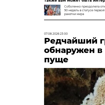
Также вам может быть инте
Соболенко преодолела отм
90 недель в статусе первой
ракетки мира
07.08.2026 23:00
Редчайший г
обнаружен в
пуще