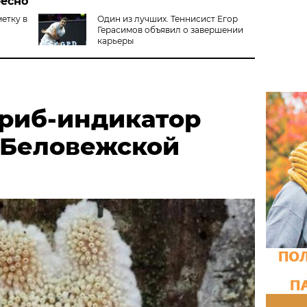
ресно
етку в
Один из лучших. Теннисист Егор
Герасимов объявил о завершении
карьеры
риб-индикатор
 Беловежской