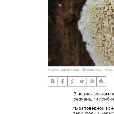
Национальный парк «Беловежская пуща»
В национальном п
редчайший гриб-и
"В заповедной зо
территории Белар