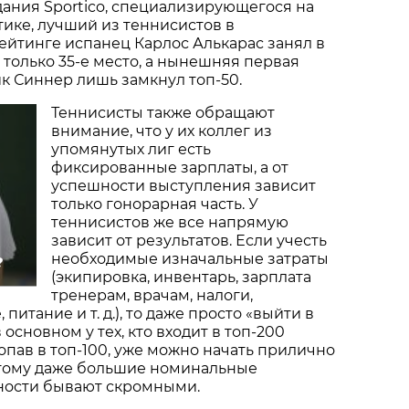
ания Sportico, специализирующегося на
ике, лучший из теннисистов в
йтинге испанец Карлос Алькарас занял в
 только 35-е место, а нынешняя первая
к Синнер лишь замкнул топ-50.
Теннисисты также обращают
внимание, что у их коллег из
упомянутых лиг есть
фиксированные зарплаты, а от
успешности выступления зависит
только гонорарная часть. У
теннисистов же все напрямую
зависит от результатов. Если учесть
необходимые изначальные затраты
?
(экипировка, инвентарь, зарплата
тренерам, врачам, налоги,
питание и т. д.), то даже просто «выйти в
 основном у тех, кто входит в топ-200
попав в топ-100, уже можно начать прилично
этому даже большие номинальные
ьности бывают скромными.