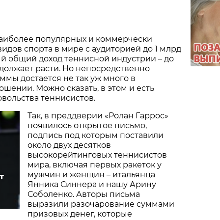
наиболее популярных и коммерчески
идов спорта в мире с аудиторией до 1 млрд
й общий доход теннисной индустрии – до
родолжает расти. Но непосредственно
уммы достается не так уж много в
шении. Можно сказать, в этом и есть
овольства теннисистов.
Так, в преддверии «Ролан Гаррос»
появилось открытое письмо,
подпись под которым поставили
около двух десятков
высокорейтинговых теннисистов
мира, включая первых ракеток у
мужчин и женщин – итальянца
т
Янника Синнера и нашу Арину
Соболенко. Авторы письма
выразили разочарование суммами
призовых денег, которые