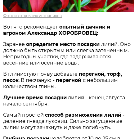
Фото из открытых источников
Вот что рекомендует
опытный дачник и
агроном Александр ХОРОБРОВЕЦ:
Заранее
определите место посадки
лилий. Оно
должно быть открытым или слегка затененным.
Непригодны участки, где задерживаются
весенние или осенние воды.
В глинистую почву добавьте
перегной, торф,
песок
. В песчаную -
перегной
с небольшим
количеством глины.
Лучшее время посадки
лилий - конец августа -
начало сентября.
Самый простой
способ размножения лилий
-
деление гнезда луковиц. Сильно загущенные
лилии могут зачахнуть и даже погибнуть.
Глубина посадки
колеблется от 10 до 25 см в