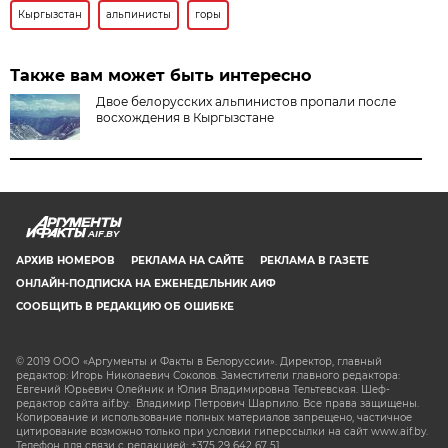
Кыргызстан
альпинисты
горы
Также вам может быть интересно
Двое белорусских альпинистов пропали после
восхождения в Кыргызстане
AIF.BY
АРХИВ НОМЕРОВ
РЕКЛАМА НА САЙТЕ
РЕКЛАМА В ГАЗЕТЕ
ОНЛАЙН-ПОДПИСКА НА ЕЖЕНЕДЕЛЬНИК АИФ
СООБЩИТЬ В РЕДАКЦИЮ ОБ ОШИБКЕ
© 2019 ООО «Аргументы и Факты в Белоруссии». Директор, главный
редактор: Игорь Николаевич Соколов. Заместители главного редактора:
Евгений Юрьевич Олейник и Юлия Владимировна Тельтевская. Шеф-
редактор сайта aif.by: Владимир Петрович Шарпило. Все права защищены.
Копирование и использование полных материалов запрещено, частичное
цитирование возможно только при условии гиперссылки на сайт www.aif.by.
Телефон для связи с редакцией: +375 29 642 67 51.