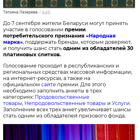
Татьяна Лазарева.
/
АиФ
До 7 сентября жители Беларуси могут принять
участие в голосовании
п
ремии
потребительского признания
«Народная
марка»
, поддержать бренды, которым доверяют,
и получить шанс стать
одним из обладателей 30
платиновых слитков.
Голосование проходит в республиканских и
региональных средствах массовой информации,
на интернет-ресурсах, а также на
официальном
сайте
премии. Для этого
необходимо заполнить анкеты в трех
категориях:
Продовольственные
товары
,
Непродовольственные товары
и
Услуги
.
Заполнение всех трех анкет увеличивает шансы
стать одним из обладателей призового фонда.