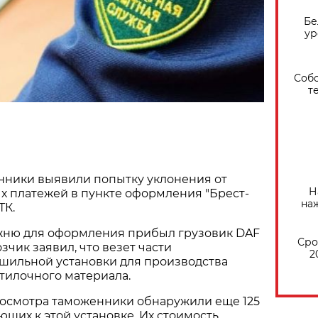
Бе
ур
Собо
т
нники выявили попытку уклонения от
Н
х платежей в пункте оформления "Брест-
на
ТК.
жню для оформления прибыл грузовик DAF
Сро
зчик заявил, что везет части
2
шильной установки для производства
тилочного материала.
досмотра таможенники обнаружили еще 125
щих к этой установке. Их стоимость