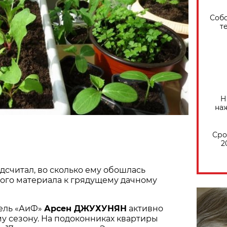
Собо
т
Н
на
Сро
2
дсчитал, во сколько ему обошлась
ого материала к грядущему дачному
ель «АиФ»
Арсен ДЖУХУНЯН
активно
му сезону. На подоконниках квартиры