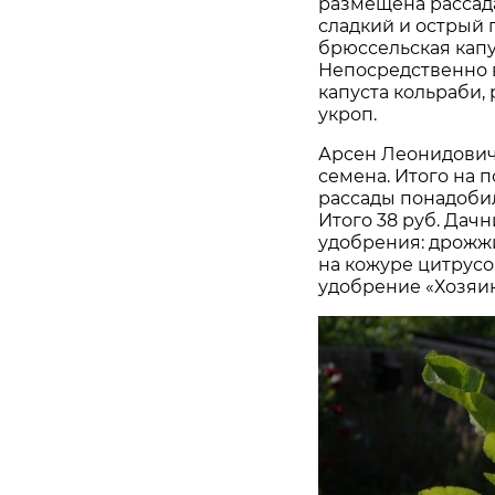
размещена рассада 
сладкий и острый п
брюссельская капу
Непосредственно в
капуста кольраби, 
укроп.
Арсен Леонидович 
семена. Итого на 
рассады понадобил
Итого 38 руб. Дач
удобрения: дрожжи,
на кожуре цитрусо
удобрение «Хозяин