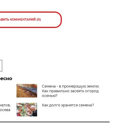
АВИТЬ КОММЕНТАРИЙ (0)
ресно
Семена - в промерзшую землю.
Как правильно засеять огород
осенью?
матов,
Как долго хранятся семена?
посева