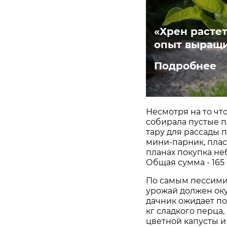
«Хрен растет
опыт выращи
Подробнее
Несмотря на то чт
собирала пустые п
тару для рассады 
мини-парник, плас
планах покупка неб
Общая сумма - 165 
По самым пессими
урожай должен оку
дачник ожидает пол
кг сладкого перца, 8
цветной капусты и 