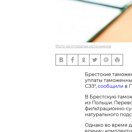
Фото из открытых источников
Брестские таможе
уплаты таможенны
СЭЗ",
сообщили
в Г
В Брестскую тамо
из Польши. Перево
фильтрационно-су
натурального подс
Однако во время 
единиц комплектую