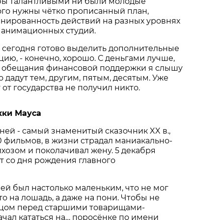
 бы талантливыми ни были молодые
ого нужны чётко прописанный план,
инированность действий на разных уровнях
о анимационных студий.
во сегодня готово выделить дополнительные
цию, - конечно, хорошо. С деньгами лучше,
о… обещания финансовой поддержки я слышу
то дадут тем, другим, пятым, десятым. Уже
г от государства не получил никто.
кки Мауса
ней - самый знаменитый сказочник XX в.,
 фильмов, в жизни страдал маниакально-
озом и поколачивал жену. 5 декабря
ет со дня рождения главного
ней был настолько маленьким, что не мог
то на лошадь, а даже на пони. Чтобы не
лицом перед старшими товарищами-
ачал кататься на… поросёнке по имени