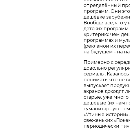
определённый про
программ. Они это 
дешёвке зарубежн
Вообще всё, что у 
детских программ 
критерию: чем деш
программах и муль
(рекламой их пере
на будущем - на на
Примерно с середи
довольно регуляр
сериалы. Казалось
понимать, что не в
выпускает продукц
экранов доходят л
старые, уже много
дешёвые (их нам г
гуманитарную помо
«Утиные истории».
свеженьких «Поке
периодически пич