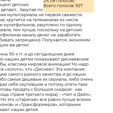
2% (18 голосов)
цент детских
Всего голосов: 927
делают... Закупая по
ые мультсериалы не первой свежести.
нас крутится на телеканалах из числа
и мультфильмов, закуплено по одному
евле, тем лучше, поскольку на детских
тфильмах каналу денег не заработать
бивать запрещено). Получается, экономим
ших же детях!
ны 90-х гг. и до сегодняшних дней
но нашим детям показывают диснеевские
 бы, классика мировой анимации! Но надо
сё «золото», что «Дисней»! Эта компания
ию самого разного качества, и до наших
ибо самые дешёвые их сериалы, либо очень
 раз себя окупившие и потому опять-таки
отовы продать с большой скидкой - как
щь стране третьего мира), - «Чип и Дейл»,
 Но это «старичьё» всё равно лучше всяких
монов» и «Трансформеров», которыми
кают наших детей.