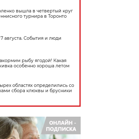
ленко вышла в четвертый круг
еннисного турнира в Торонто
7 августа. События и люди
акормим рыбу ягодой! Какая
живка особенно хороша летом
тырех областях определились со
ками сбора клюквы и брусники