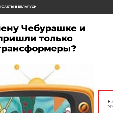
 ФАКТЫ В БЕЛАРУСИ
мену Чебурашке и
пришли только
трансформеры?
Бе
ур