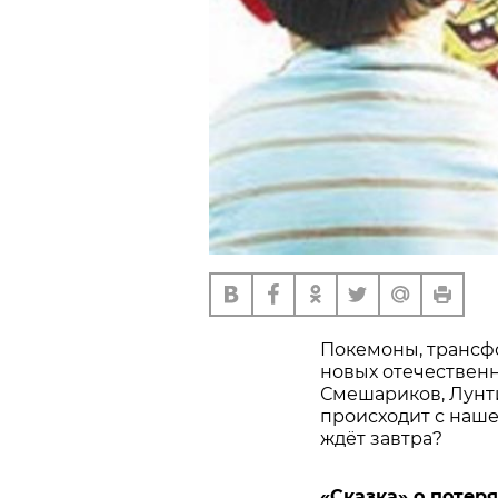
Покемоны, трансфо
новых отечествен
Смешариков, Лунти
происходит с нашей
ждёт завтра?
«Сказка» о потер