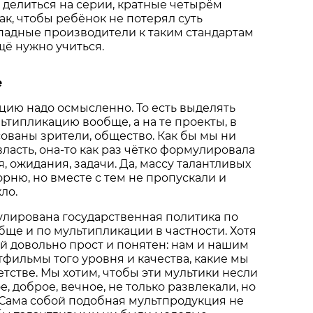
 делиться на серии, кратные четырём
ак, чтобы ребёнок не потерял суть
падные производители к таким стандартам
щё нужно учиться.
е
ию надо осмысленно. То есть выделять
льтипликацию вообще, а на те проекты, в
ованы зрители, общество. Как бы мы ни
власть, она-то как раз чётко формулировала
, ожидания, задачи. Да, массу талантливых
орню, но вместе с тем не пропускали и
ло.
улирована государственная политика по
бще и по мультипликации в частности. Хотя
й довольно прост и понятен: нам и нашим
фильмы того уровня и качества, какие мы
етстве. Мы хотим, чтобы эти мультики несли
, доброе, вечное, не только развлекали, но
 Сама собой подобная мультпродукция не