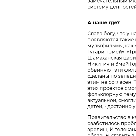
замечательный мул
систему ценносте
А наше где?
Слава богу, что у н
появляются такие
мультфильмы, как
Тугарин змей», «Т
Шамаханская цари
Никитич и Змей Г
обвиняют эти филь
сделаны по западн
этим не согласен. 
этих проектов смо
фольклорную тему
актуальной, смогл
детей, - достойно 
Правительство в к
озаботилось проб
зрелищ. И телекан
обязаны ставить в