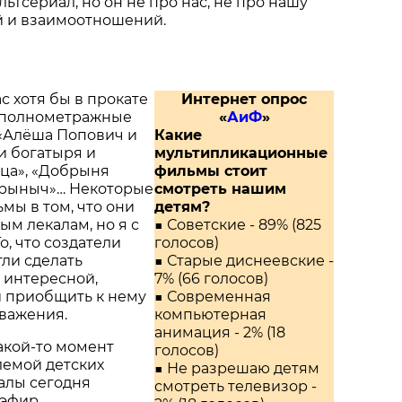
ьтсериал, но он не про нас, не про нашу
й и взаимоотношений.
ас хотя бы в прокате
Интернет опрос
 полнометражные
«
АиФ
»
 «Алёша Попович и
Какие
ри богатыря и
мультипликационные
ца», «Добрыня
фильмы стоит
орыныч»… Некоторые
смотреть нашим
мы в том, что они
детям?
ым лекалам, но я с
■ Советские - 89% (825
То, что создатели
голосов)
гли сделать
■ Старые диснеевские -
 интересной,
7% (66 голосов)
и приобщить к нему
■ Современная
уважения.
компьютерная
анимация - 2% (18
акой-то момент
голосов)
лемой детских
■ Не разрешаю детям
алы сегодня
смотреть телевизор -
 эфир