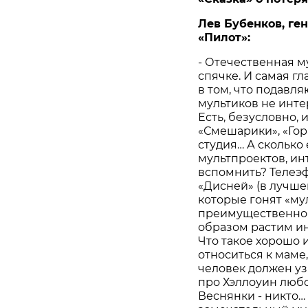
Лев Бубенков, ге
«Пилот»:
- Отечественная м
спячке. И самая гл
в том, что подавл
мультиков не инте
Есть, безусловно,
«Смешарики», «Гор
студия… А скольк
мультпроектов, и
вспомнить? Телеэ
«Дисней» (в лучше
которые гонят «му
преимущественно 
образом растим ин
Что такое хорошо и
относиться к маме,
человек должен узн
про Хэллоуин любо
Веснянки - никто…