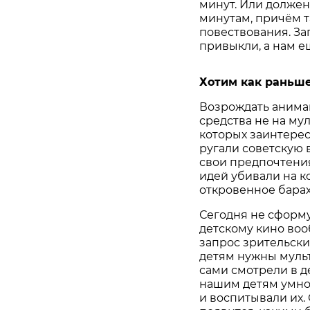
минут. Или должен
минутам, причём т
повествования. За
привыкли, а нам е
Хотим как раньш
Возрождать анимац
средства не на му
которых заинтерес
ругали советскую 
свои предпочтения
идей убивали на к
откровенное барах
Сегодня не сформ
детскому кино воо
запрос зрительски
детям нужны мульт
сами смотрели в д
нашим детям умное
и воспитывали их.