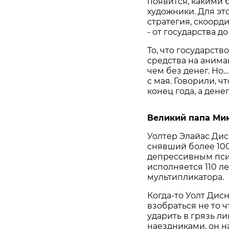
появится, какими
художники. Для эт
стратегия, скоорд
- от государства д
То, что государст
средства на анима
чем без денег. Н
с мая. Говорили, ч
конец года, а дене
Великий папа Ми
Уолтер Элайас Дис
снявший более 100
депрессивным псих
исполняется 110 л
мультипликатора.
Когда-то Уолт Дис
взобраться не то ч
ударить в грязь 
наездниками, он н