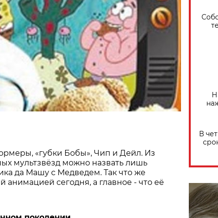
Собо
т
Н
на
В че
сро
рмеры, «губки Бобы», Чип и Дейл. Из
ных мультзвёзд можно назвать лишь
ка да Машу с Медведем. Так что же
 анимацией сегодня, а главное - что её
янном поколении