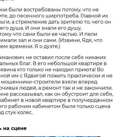
они были востребованы потому, что не
ите, до песенного ширпотреба. Главной их
ги, а стремление дать зрителю то, чего он
 его душа. И они знали его душу,
тому что сами были ее частью. И пели
нимали зал и они сами. (Извини, Ядя, что
м времени. Я о дуэте.)
Тиханович не оставил после себя никаких
льных благ. В его небольшой квартире в
явина кто только не находил приюта! Во
ной им с Ядвигой пожить практически и не
о мошенники-строители взяли вперед
рчивых людей, а ремонт так и не закончили.
не рассказывал, как он обустроит для себя,
кабинет в новой квартире в получердачном
его рабочим кабинетом были только сцена
д стук колес.
ь на сцене