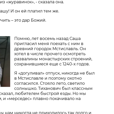
з «журавинок», - сказала она.
ашу! И он ей платил тем же.
чить – это дар Божий.
Помню, лет восемь назад Саша
пригласил меня поехать с ним в
древний городок Мстиславль. Он
хотел в числе прочего осмотреть
развалины монастырских строений,
сохранившиеся еще с 1240-х годов.
Я «догуливал» отпуск, никогда не был
в Мстиславле и поэтому охотно
согласился. Стояло лето, светило
солнышко. Тиханович был классным
 сказал, любителем быстрой езды. Но мы
, и «мерседес» плавно покачивало на
бы нам никогда не приходилось так долго и