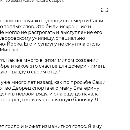
ич во время «Славянского базара».
толом по случаю годовщины смерти Саши
о теплых слов. Это были искренние и
Не могло не растрогать и выступление его
суворовскому училищу, специально
ю-Йорка. Его и супругу не смутила столь
 Минска.
тя. Как же много в этом милом создании
обра и какое это счастье для дочери - иметь
кую правду о своем отце!
уже много лет назад), как по просьбе Саши
рт во Дворец спорта его маму Екатерину
дели в первом ряду, и она еще до начала
а передать сыну стеклянную баночку. Я
ет горло и может измениться голос. Я ему