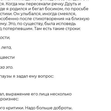
я. Когда мы пересекали речку Друть и
где я родился и бегал босиком, по просьбе
стихи. Он улыбался, иногда смеялся,
особенно после стихотворения на близкую
му. Это, по существу, была исповедь
 потерпевшим. Там есть такие строки:
ости,
ета,
вести
 это.
аузы я задал ему вопрос:
л, выражение его лица несколько
произнес:
ого критики. Надо больше доброты.