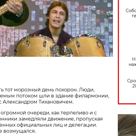
Собо
т
Н
на
Сро
2
ь тот морозный день похорон. Люди,
чаемым потоком шли в здание филармонии,
с Александром Тихановичем.
й огромной очереди, как терпеливо и с
нники замедляли движение, пропуская
енных официальных лиц и делегации.
не возмущался.