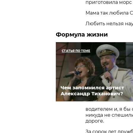
приготовила морс и
Мама так любила С
Любить нельзя нау
Формула жизни
СТАТЬЯ ПО ТЕМЕ
Чем запомнился артист
Александр Тиханович?
водителем и, я бы
никуда не спешили
дороге.
За сорок лет друж