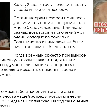
Каждый шел, чтобы положить цветы
у гроба и поклониться ему.
Организаторам похорон пришлось
увеличивать время прощания – так
много было желающих. Шли люди
разных возрастов и поколений – от
очень молодых до пожилых.
Большинство из них даже не были
м
лично знакомы с Александром.
Когда военный оркестр при выносе
иновку» - люди плакали. Глядя на эти
я подумал: если звание «народного» и
но должно исходить от имени народа и
амим.
 о масштабе, значении того вклада в
льность нашей эстрады, которую внесли
ич и Ядвига Поплавская. Народ сам оценил
дуэта.