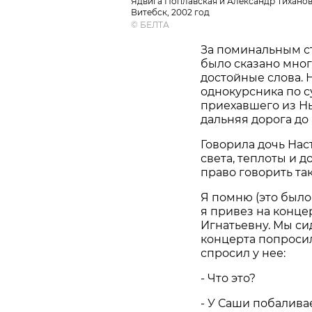
Ядвига Поплавская и Александр Тиханов
Витебск, 2002 год
©
БЕЛТА
За поминальным с
было сказано мног
достойные слова. 
однокурсника по 
приехавшего из Нь
дальняя дорога до
Говорила дочь Нас
света, теплоты и д
право говорить та
Я помню (это было 
я привез на конце
Игнатьевну. Мы си
концерта попросил
спросил у нее:
- Что это?
- У Саши побалива