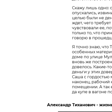
Скажу лишь одно: 
опускались, извин
целью были не день
ждет, чего требует
чувствовали ее, по
только то, что при
говорю в прошедше
Я точно знаю, что 
особенных материа
доме по улице Мул
вновь же построен
довелось. Какие-т
деньги у этих дове
Саша с гордостью м
наконец, рабочий 
помещении. А так 
да купе в вагоне по
Александр Тиханович - жизн