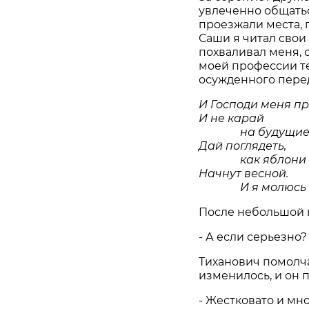
увлеченно общатьс
проезжали места, 
Саши я читал свои 
похваливал меня, 
моей профессии те
осужденного перед
И Господи меня пр
И не карай
на будущие л
Дай поглядеть,
как яблони ц
Начнут весной.
И я молюсь за
После небольшой п
- А если серьезно?
Тиханович помолча
изменилось, и он 
- Жестковато и мн