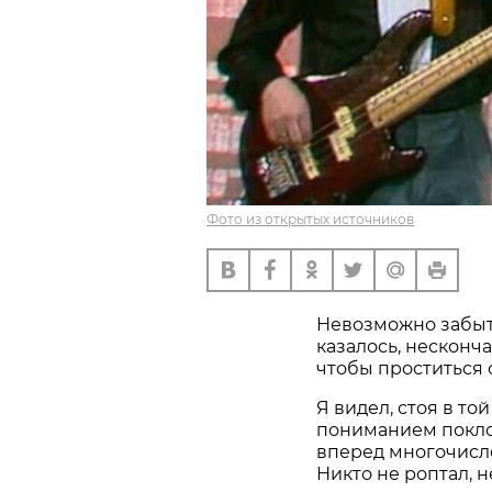
Фото из открытых источников
Невозможно забыт
казалось, нескон
чтобы проститься 
Я видел, стоя в то
пониманием покло
вперед многочисл
Никто не роптал, 