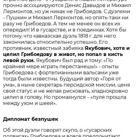
прочно ассоциируются Денис Давыдов и Михаил
Лермонтов, но уж никак не Грибоедов. С дуэлями
- Пушкин и Михаил Лермонтов, но опять-таки ни
разу не Грибоедов. А тем не менее он всех их
опередил! И в гусарстве, и в поединках. Хотя бы
потому, что кавказская дуэль 1818 г. для него
закончилась относительно успешно. Его
противник, известный забияка
Якубович, хотя и
целил Грибоедову в живот, но попал в кисть
левой руки.
Якубович был рад и тому: «По
крайней мере играть перестанешь!» - опыты
Грибоедова с фортепианными вальсами уже
тогда были известны. Будущий автор «Горя от
ума», а ныне секретарь персидской миссии, ценя
свой статус и не желая рисковать, хладнокровно
целил в голову. Но промахнулся - «пуля прошла
между ухом и шеей».
Дипломат безпушек
Об этой дуэли говорят скупо, о «гусарских
подвигах» Грибоедова и вовсе предпочитают