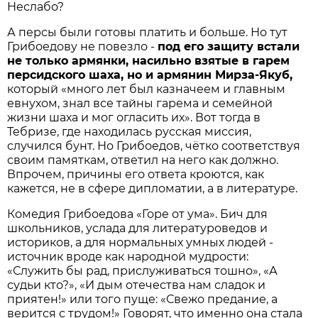
Неслабо?
А персы были готовы платить и больше. Но тут
Грибоедову не повезло -
под его защиту встали
не только армянки, насильно взятые в гарем
персидского шаха, но и армянин Мирза-Якуб,
который «много лет был казначеем и главным
евнухом, знал все тайны гарема и семейной
жизни шаха и мог огласить их». Вот тогда в
Тебризе, где находилась русская миссия,
случился бунт. Но Грибоедов, чётко соответствуя
своим памяткам, ответил на него как должно.
Впрочем, причины его ответа кроются, как
кажется, не в сфере дипломатии, а в литературе.
Комедия Грибоедова «Горе от ума». Бич для
школьников, услада для литературоведов и
историков, а для нормальных умных людей -
источник вроде как народной мудрости:
«Служить бы рад, прислуживаться тошно», «А
судьи кто?», «И дым отечества нам сладок и
приятен!» или того пуще: «Свежо предание, а
верится с трудом!» Говорят, что именно она стала