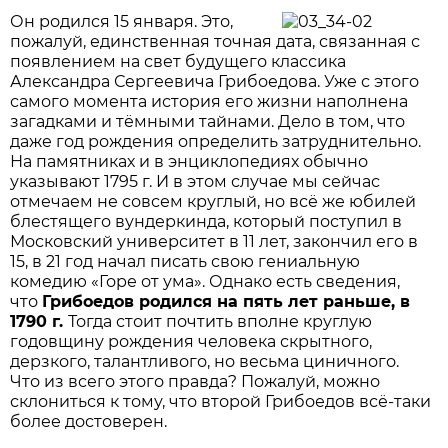
Он родился 15 января. Это,
пожалуй, единственная точная дата, связанная с
появлением на свет будущего классика
Александра Сергеевича Грибоедова. Уже с этого
самого момента история его жизни наполнена
загадками и тёмными тайнами. Дело в том, что
даже год рождения определить затруднительно.
На памятниках и в энциклопедиях обычно
указывают 1795 г. И в этом случае мы сейчас
отмечаем не совсем круглый, но всё же юбилей
блестящего вундеркинда, который поступил в
Московский университет в 11 лет, закончил его в
15, в 21 год начал писать свою гениальную
комедию «Горе от ума». Однако есть сведения,
что
Грибоедов родился на пять лет раньше, в
1790 г.
Тогда стоит почтить вполне круглую
годовщину рождения человека скрытного,
дерзкого, талантливого, но весьма циничного.
Что из всего этого правда? Пожалуй, можно
склониться к тому, что второй Грибоедов всё-таки
более достоверен.