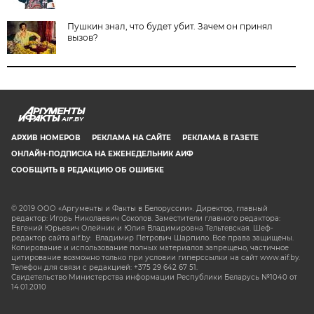
Пушкин знал, что будет убит. Зачем он принял
вызов?
AIF.BY
АРХИВ НОМЕРОВ
РЕКЛАМА НА САЙТЕ
РЕКЛАМА В ГАЗЕТЕ
ОНЛАЙН-ПОДПИСКА НА ЕЖЕНЕДЕЛЬНИК АИФ
СООБЩИТЬ В РЕДАКЦИЮ ОБ ОШИБКЕ
© 2019 ООО «Аргументы и Факты в Белоруссии». Директор, главный
редактор: Игорь Николаевич Соколов. Заместители главного редактора:
Евгений Юрьевич Олейник и Юлия Владимировна Тельтевская. Шеф-
редактор сайта aif.by: Владимир Петрович Шарпило. Все права защищены.
Копирование и использование полных материалов запрещено, частичное
цитирование возможно только при условии гиперссылки на сайт www.aif.by.
Телефон для связи с редакцией: +375 29 642 67 51.
Свидетельство Министерства информации Республики Беларусь №1040 от
14.01.2010