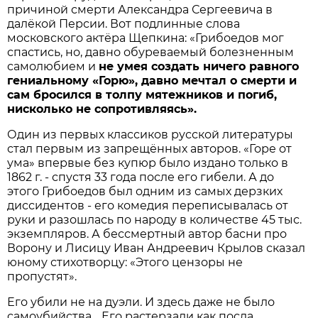
причиной смерти Александра Сергеевича в
далёкой Персии. Вот подлинные слова
московского актёра Щепкина: «Грибоедов мог
спастись, но, давно обуреваемый болезненным
самолюбием и
не умея создать ничего равного
гениальному «Горю», давно мечтал о смерти и
сам бросился в толпу мятежников и погиб,
нисколько не сопротивляясь».
Один из первых классиков русской литературы
стал первым из запрещённых авторов. «Горе от
ума» впервые без купюр было издано только в
1862 г. - спустя 33 года после его гибели. А до
этого Грибоедов был одним из самых дерзких
диссидентов - его комедия переписывалась от
руки и разошлась по народу в количестве 45 тыс.
экземпляров. А бессмертный автор басни про
Ворону и Лисицу Иван Андреевич Крылов сказал
юному стихотворцу: «Этого цензоры не
пропустят».
Его убили не на дуэли. И здесь даже не было
самоубийства… Его растерзали как посла