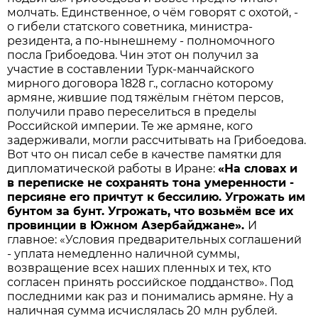
молчать. Единственное, о чём говорят с охотой, -
о гибели статского советника, министра-
резидента, а по-нынешнему - полномочного
посла Грибоедова. Чин этот он получил за
участие в составлении Турк-манчайского
мирного договора 1828 г., согласно которому
армяне, жившие под тяжёлым гнётом персов,
получили право переселиться в пределы
Российской империи. Те же армяне, кого
задерживали, могли рассчитывать на Грибоедова.
Вот что он писал себе в качестве памятки для
дипломатической работы в Иране:
«На словах и
в переписке не сохранять тона умеренности -
персияне его причтут к бессилию. Угрожать им
бунтом за бунт. Угрожать, что возьмём все их
провинции в Южном Азербайджане».
И
главное: «Условия предварительных соглашений
- уплата немедленно наличной суммы,
возвращение всех наших пленных и тех, кто
согласен принять российское подданство». Под
последними как раз и понимались армяне. Ну а
наличная сумма исчислялась 20 млн рублей.