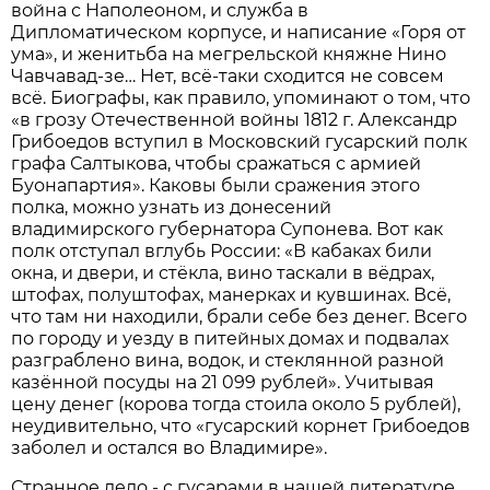
война с Наполеоном, и служба в
Дипломатическом корпусе, и написание «Горя от
ума», и женитьба на мегрельской княжне Нино
Чавчавад-зе… Нет, всё-таки сходится не совсем
всё. Биографы, как правило, упоминают о том, что
«в грозу Отечественной войны 1812 г. Александр
Грибоедов вступил в Московский гусарский полк
графа Салтыкова, чтобы сражаться с армией
Буонапартия». Каковы были сражения этого
полка, можно узнать из донесений
владимирского губернатора Супонева. Вот как
полк отступал вглубь России: «В кабаках били
окна, и двери, и стёкла, вино таскали в вёдрах,
штофах, полуштофах, манерках и кувшинах. Всё,
что там ни находили, брали себе без денег. Всего
по городу и уезду в питейных домах и подвалах
разграблено вина, водок, и стеклянной разной
казённой посуды на 21 099 рублей». Учитывая
цену денег (корова тогда стоила около 5 рублей),
неудивительно, что «гусарский корнет Грибоедов
заболел и остался во Владимире».
Странное дело - с гусарами в нашей литературе