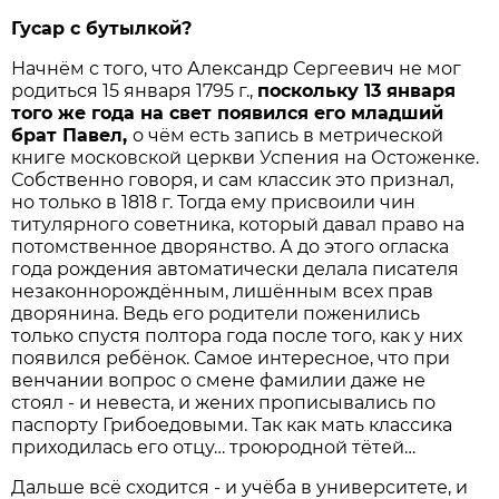
Гусар с бутылкой?
Начнём с того, что Александр Сергеевич не мог
родиться 15 января 1795 г.,
поскольку 13 января
того же года на свет появился его младший
брат Павел,
о чём есть запись в метрической
книге московской церкви Успения на Остоженке.
Собственно говоря, и сам классик это признал,
но только в 1818 г. Тогда ему присвоили чин
титулярного советника, который давал право на
потомственное дворянство. А до этого огласка
года рождения автоматически делала писателя
незаконнорождённым, лишённым всех прав
дворянина. Ведь его родители поженились
только спустя полтора года после того, как у них
появился ребёнок. Самое интересное, что при
венчании вопрос о смене фамилии даже не
стоял - и невеста, и жених прописывались по
паспорту Грибоедовыми. Так как мать классика
приходилась его отцу… троюродной тётей…
Дальше всё сходится - и учёба в университете, и