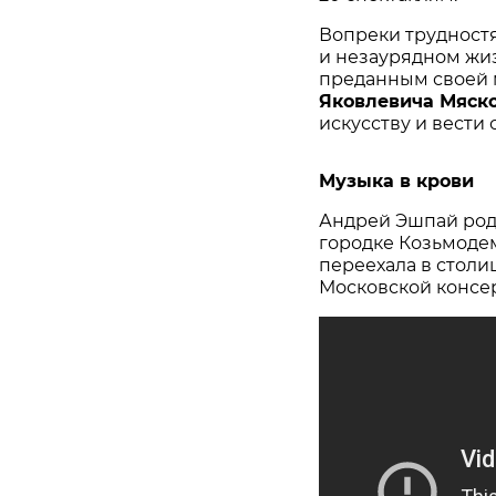
Вопреки трудностя
и незаурядном жиз
преданным своей 
Яковлевича Мяско
искусству и вести 
Музыка в крови
Андрей Эшпай роди
городке Козьмодем
переехала в столиц
Московской консер