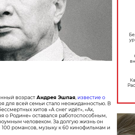
Бе
ур
вн
Ка
Рас
енный возраст
Андрея Эшпая
,
известие о
ря для всей семьи стало неожиданностью. В
бессмертных хитов «А снег идёт», «Ах,
ня о Родине» оставался работоспособным,
роумным человеком. За долгую жизнь он
 100 романсов, музыку к 60 кинофильмам и