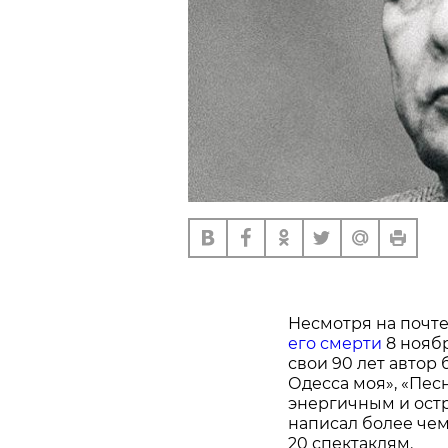
Несмотря на почт
его смерти
8 нояб
свои 90 лет автор 
Одесса моя», «Пес
энергичным и ост
написал более чем
20 спектаклям.