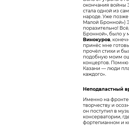
окончания войны Э
стала одной из са
народе. Уже позже
Малой Бронной») Э
поразительно! Всё
Бронной», было у 
Винокуров
, конеч
принёс мне готовы
прочёл стихи и бы
подобную моим ощ
концертов. Помню
Казани — люди пла
каждого».
Неподвластный в
Именно на фронте 
творчеству и осоз
он поступил в му
консерватории, где
фортепианном и к