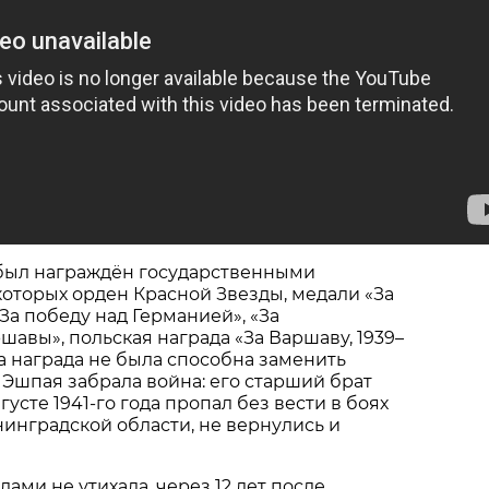
 был награждён государственными
которых орден Красной Звезды, медали «За
За победу над Германией», «За
авы», польская награда «За Варшаву, 1939–
дна награда не была способна заменить
у Эшпая забрала война: его старший брат
густе 1941-го года пропал без вести в боях
инградской области, не вернулись и
одами не утихала, через 12 лет после