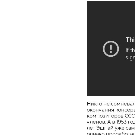
Никто не сомневалс
окончания консер
композиторов СССР
членов. А в 1953 г
лет Эшпай уже сам
однако проработал