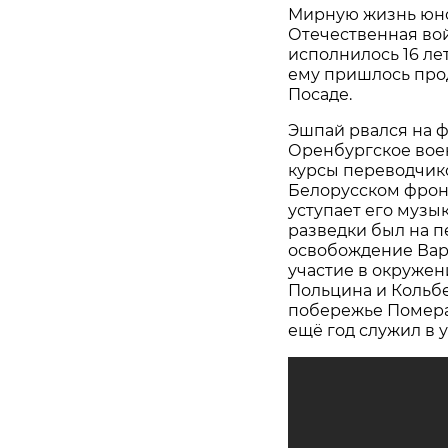
Мирную жизнь юно
Отечественная вой
исполнилось 16 ле
ему пришлось про
Посаде.
Эшпай рвался на ф
Оренбургское вое
курсы переводчико
Белорусском фрон
уступает его музы
разведки был на п
освобождение Вар
участие в окружен
Польцина и Кольбе
побережье Помера
ещё год служил в