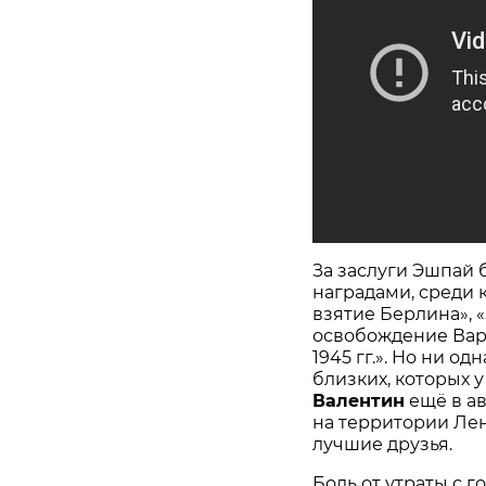
За заслуги Эшпай
наградами, среди 
взятие Берлина», «
освобождение Варш
1945 гг.». Но ни о
близких, которых 
Валентин
ещё в ав
на территории Лен
лучшие друзья.
Боль от утраты с г