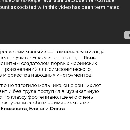
рофессии мальчик не сомневался никогда.
пела в учительском хоре, а отец —
Яков
енитым создателем первых марийских
 произведений для симфонического,
в и оркестра народных инструментов.
во не тяготило мальчика, он с ранних лет
ант и без труда поступил в музыкальную
 по классу фортепиано, где его очень
и окружили особым вниманием сами
—
Елизавета
,
Елена
и
Ольга
.