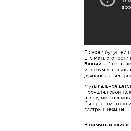
В своей будущей п
Его мать с юности 
Эшпай
— был знам
инструментальных
духового оркестро
Музыкальное детст
проявлял свой тал
школу им. Гнесиных
быстро отметили 
сёстры
Гнесины
В память о войне