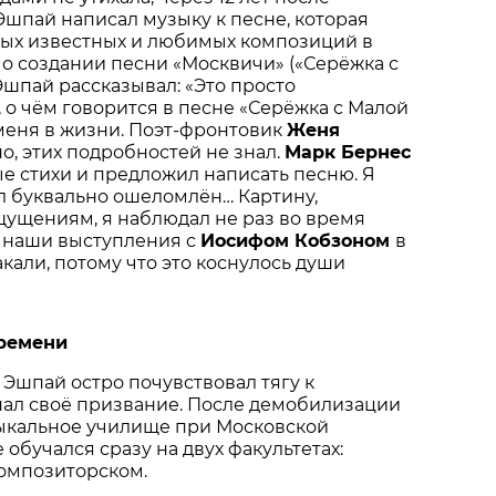
шпай написал музыку к песне, которая
мых известных и любимых композиций в
 о создании песни «Москвичи» («Серёжка с
шпай рассказывал: «Это просто
, о чём говорится в песне «Серёжка с Малой
меня в жизни. Поэт-фронтовик
Женя
но, этих подробностей не знал.
Марк Бернес
е стихи и предложил написать песню. Я
л буквально ошеломлён… Картину,
ущениям, я наблюдал не раз во время
 наши выступления с
Иосифом Кобзоном
в
кали, потому что это коснулось души
ремени
Эшпай остро почувствовал тягу к
нал своё призвание. После демобилизации
зыкальное училище при Московской
 обучался сразу на двух факультетах:
омпозиторском.