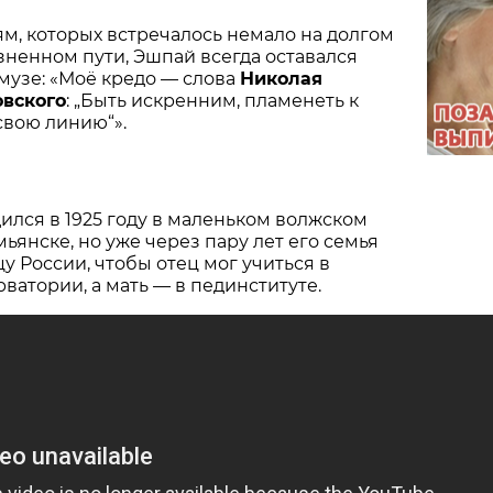
м, которых встречалось немало на долгом
ненном пути, Эшпай всегда оставался
музе: «Моё кредо — слова
Николая
вского
: „Быть искренним, пламенеть к
свою линию“».
лся в 1925 году в маленьком волжском
ьянске, но уже через пару лет его семья
у России, чтобы отец мог учиться в
ватории, а мать — в пединституте.