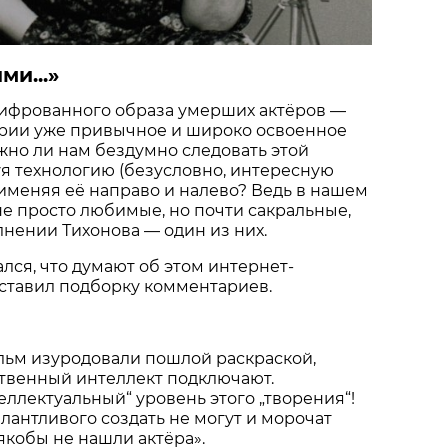
и...»
ифрованного образа умерших актёров —
трии уже привычное и широко освоенное
ужно ли нам бездумно следовать этой
я технологию (безусловно, интересную
именяя её направо и налево? Ведь в нашем
не просто любимые, но почти сакральные,
нении Тихонова — один из них.
ался, что думают об этом интернет-
оставил подборку комментариев.
ильм изуродовали пошлой раскраской,
ственный интеллект подключают.
еллектуальный“ уровень этого „творения“!
алантливого создать не могут и морочат
 якобы не нашли актёра».