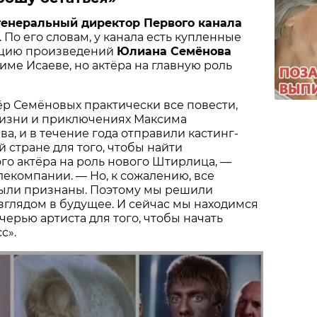
генеральный директор Первого канала
. По его словам, у канала есть купленные
ацию произведений
Юлиана Семёнова
име Исаеве, но актёра на главную роль
ёр Семёновых практически все повести,
изни и приключениях Максима
а, и в течение года отправили кастинг-
й стране для того, чтобы найти
го актёра на роль нового Штирлица, —
елекомпании. — Но, к сожалению, все
были признаны. Поэтому мы решили
зглядом в будущее. И сейчас мы находимся
черью артиста для того, чтобы начать
с».