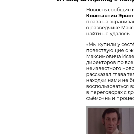
Новость сообщил
Константин Эрнст
права на экраниз
о разведчике Макс
найти не удалось.
«Мы купили у сест
повествующие о ж
Максимовича Исаев
директоров по все
неизвестного ново
рассказал глава т
находки нами не 
воспользоваться в
в переговорах с до
съёмочный процес