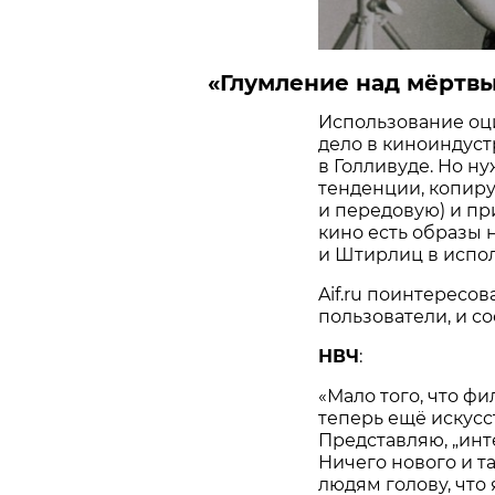
«Глумление над мëртвым
Использование оц
дело в киноиндус
в Голливуде. Но н
тенденции, копиру
и передовую) и пр
кино есть образы 
и Штирлиц в испол
Aif.ru поинтересов
пользователи, и с
НВЧ
:
«Мало того, что ф
теперь ещё искус
Представляю, „инт
Ничего нового и т
людям голову, что