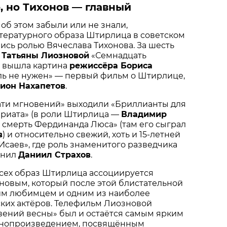
 но Тихонов — главный
об этом забыли или не знали,
тературного образа Штирлица в советском
ись ролью Вячеслава Тихонова. За шесть
а
Татьяны Лиозновой
«Семнадцать
 вышла картина
режиссёра Бориса
ь не нужен» — первый фильм о Штирлице,
ион Нахапетов
.
ати мгновений» выходили «Бриллианты для
ариата» (в роли Штирлица —
Владимир
и смерть Фердинанда Люса» (там его сыграл
в
) и относительно свежий, хоть и 15-летней
«Исаев», где роль знаменитого разведчика
лнил
Даниил Страхов
.
 всех образ Штирлица ассоциируется
новым, который после этой блистательной
им любимцем и одним из наиболее
ких актёров. Телефильм Лиозновой
вений весны» был и остаётся самым ярким
инопроизведением, посвящённым