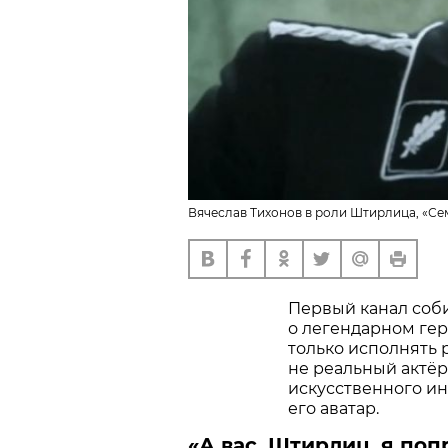
Вячеслав Тихонов в роли Штирлица, «Сем
Первый канал соб
о легендарном ге
только исполнять 
не реальный актё
искусственного ин
его аватар.
«А вас, Штирлиц, я поп