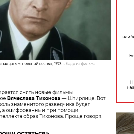
наиб
Б
надцать мгновений весны», 1973 г.
Кадр из фильма
Н
на
ирается снять новые фильмы
рое
Вячеслава Тихонова
— Штирлице. Вот
роль знаменитого разведчика будет
р, а оцифрованный при помощи
теллекта образ Тихонова. Проще говоря,
рошу остаться»