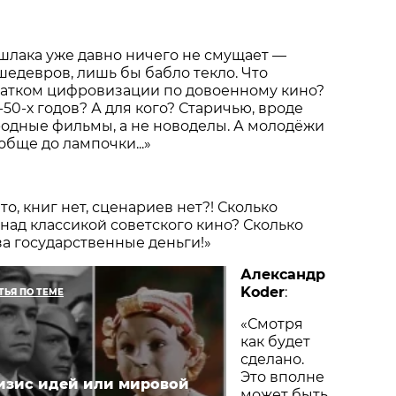
шлака уже давно ничего не смущает —
шедевров, лишь бы бабло текло. Что
катком цифровизации по довоенному кино?
50-х годов? А для кого? Старичью, вроде
родные фильмы, а не новоделы. А молодёжи
ообще до лампочки...»
о, книг нет, сценариев нет?! Сколько
над классикой советского кино? Сколько
а государственные деньги!»
Александр
Koder
:
ТЬЯ ПО ТЕМЕ
«Смотря
как будет
сделано.
Это вполне
изис идей или мировой
может быть