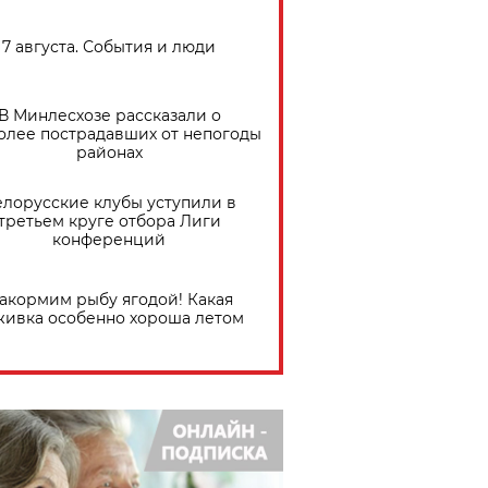
7 августа. События и люди
В Минлесхозе рассказали о
олее пострадавших от непогоды
районах
елорусские клубы уступили в
третьем круге отбора Лиги
конференций
акормим рыбу ягодой! Какая
живка особенно хороша летом