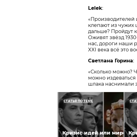
Lelek
:
«Производителей 
клепают из чужих 
дальше? Пройдут 
Оживят звёзд 1930-
нас, дороги наши 
XXI века всё это в
Светлана Горина
:
«Сколько можно? Чт
можно издеваться 
шлака наснимали з
СТАТЬЯ ПО ТЕМЕ
СТА
Кризис идей или мировой
Кр