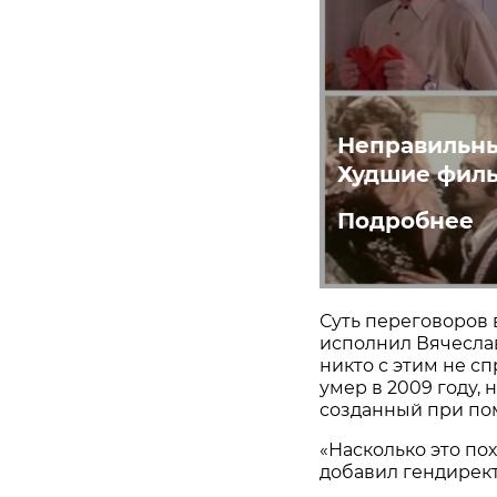
Неправильны
Худшие филь
Подробнее
Суть переговоров в
исполнил Вячеслав
никто с этим не с
умер в 2009 году,
созданный при по
«Насколько это по
добавил гендирект