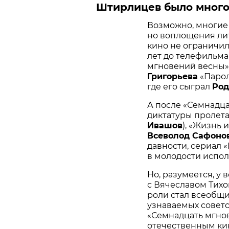
Штирлицев было много,
Возможно, многие 
но воплощения ли
кино не ограничил
лет до телефильм
мгновений весны»
Григорьева
«Парол
где его сыграл
Род
А после «Семнадц
диктатуры пролет
Ивашов
), «Жизнь 
Всеволод Сафоно
давности, сериал 
в молодости испо
Но, разумеется, у
с Вячеславом Тихо
роли стал всеобщ
узнаваемых советс
«Семнадцать мгно
отечественным к