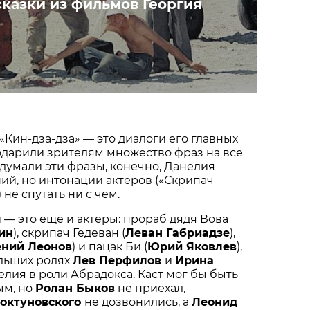
сказки из фильмов Георгия
«Кин-дза-дза» — это диалоги его главных
одарили зрителям множество фраз на все
думали эти фразы, конечно, Данелия
ий, но интонации актеров («Скрипач
 не спутать ни с чем.
— это ещё и актеры: прораб дядя Вова
ин
), скрипач Гедеван (
Леван Габриадзе
),
ений Леонов
) и пацак Би (
Юрий Яковлев
),
льших ролях
Лев Перфилов
и
Ирина
нелия в роли Абрадокса. Каст мог бы быть
ым, но
Ролан Быков
не приехал,
октуновского
не дозвонились, а
Леонид