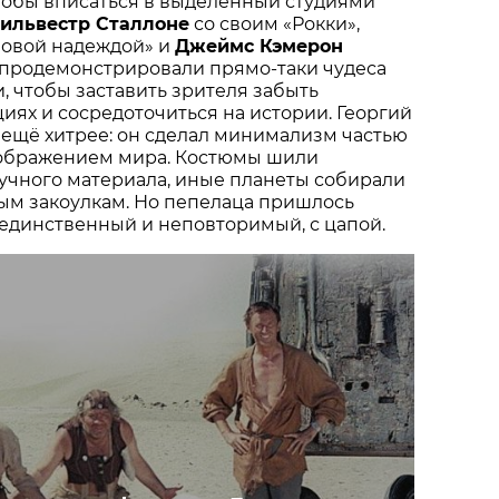
тобы вписаться в выделенный студиями
ильвестр Сталлоне
со своим «Рокки»,
Новой надеждой» и
Джеймс Кэмерон
 продемонстрировали прямо-таки чудеса
, чтобы заставить зрителя забыть
иях и сосредоточиться на истории. Георгий
ещё хитрее: он сделал минимализм частью
оображением мира. Костюмы шили
учного материала, иные планеты собирали
ым закоулкам. Но пепелаца пришлось
 единственный и неповторимый, с цапой.