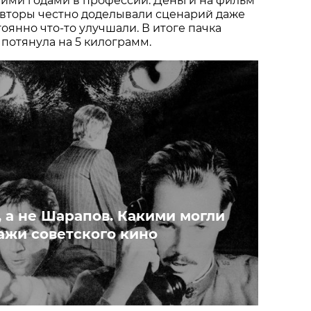
ими годами в профессии. Деньги на фильм
авторы честно доделывали сценарий даже
тоянно что-то улучшали. В итоге пачка
потянула на 5 килограмм.
 а не Шарапов. Какими могли
ажи советского кино