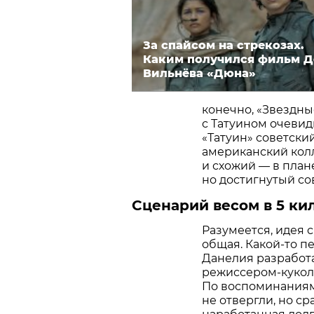
За спайсом на стрекозах.
Каким получился фильм 
Вильнёва «Дюна»
конечно, «Звездны
с Татуином очевид
«Татуин» советский
американский колле
и схожий — в план
но достигнутый с
Сценарий весом в 5 ки
Разумеется, идея
общая. Какой-то п
Данелия разработ
режиссером-кукол
По воспоминаниям
не отвергли, но ср