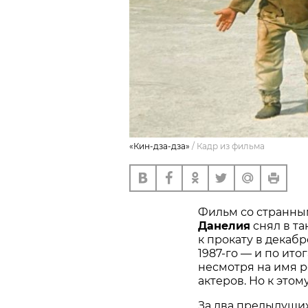
«Кин-дза-дза»
/
Кадр из фильма
Фильм со странны
Данелия
снял в та
к прокату в декабр
1987-го — и по ито
несмотря на имя 
актеров. Но к это
За два предыдущи