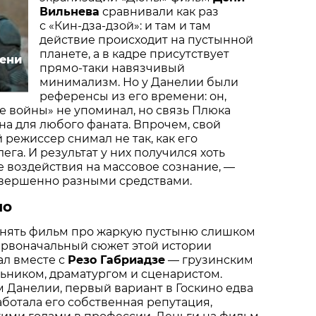
Вильнева
сравнивали как раз
с «Кин-дза-дзой»: и там и там
действие происходит на пустынной
планете, а в кадре присутствует
Дени
прямо-таки навязчивый
минимализм. Но у Данелии были
референсы из его времени: он,
е войны» не упоминал, но связь Плюка
на для любого фаната. Впрочем, свой
 режиссер снимал не так, как его
га. И результат у них получился хоть
е воздействия на массовое сознание, —
овершенно разными средствами.
ло
 снять фильм про жаркую пустыню слишком
ервоначальный сюжет этой истории
ал вместе с
Резо Габриадзе
— грузинским
ьником, драматургом и сценаристом.
 Данелии, первый вариант в Госкино едва
аботала его собственная репутация,