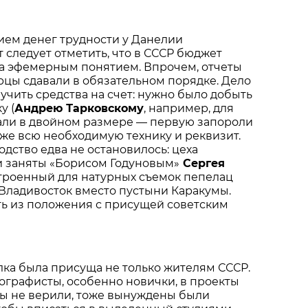
ием денег трудности у Данелии
т следует отметить, что в СССР бюджет
а эфемерным понятием. Впрочем, отчеты
рцы сдавали в обязательном порядке. Дело
лучить средства на счет: нужно было добыть
у (
Андрею Тарковскому
, например, для
дали в двойном размере — первую запороли
акже всю необходимую технику и реквизит.
одство едва не остановилось: цеха
 заняты «Борисом Годуновым»
Сергея
строенный для натурных съемок пепелац
Владивосток вместо пустыни Каракумы.
ь из положения с присущей советским
лка была присуща не только жителям СССР.
графисты, особенно новички, в проекты
ы не верили, тоже вынуждены были