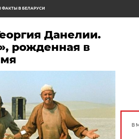
 ФАКТЫ В БЕЛАРУСИ
еоргия Данелии.
», рожденная в
емя
В 