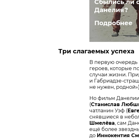
Сбылись ли 
Данелия?
Подробнее
Три слагаемых успеха
В первую очередь 
героев, которые п
случаи жизни. При
и Габриадзе-страш
не нужен, родной»)
Но фильм Данелии 
(
Станислав Любш
чатланин Уэф (
Евг
снявшиеся в небо
Шмелёва
, сам Да
ещё более звездн
до
Иннокентия См