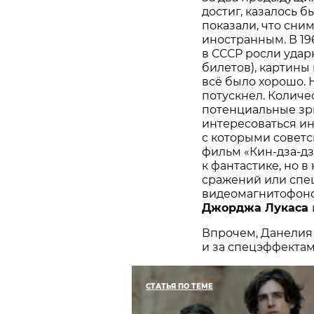
достиг, казалось б
показали, что сни
иностранным. В 19
в СССР росли удар
билетов), картины
всё было хорошо. 
потускнел. Количе
потенциальные зр
интересоваться и
с которыми советс
фильм «Кин-дза-д
к фантастике, но 
сражений или спе
видеомагнитофонов
Джорджа Лукаса
Впрочем, Данелия 
и за спецэффектам
СТАТЬЯ ПО ТЕМЕ