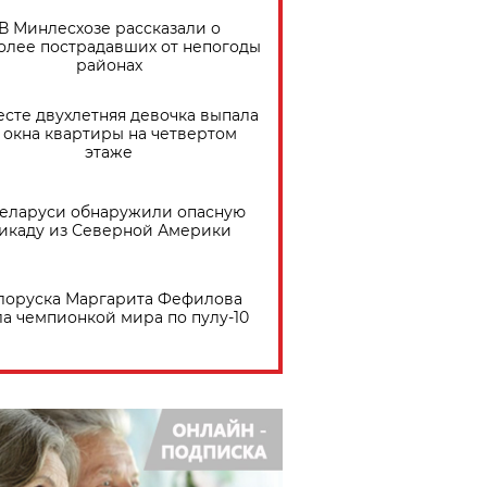
В Минлесхозе рассказали о
олее пострадавших от непогоды
районах
есте двухлетняя девочка выпала
 окна квартиры на четвертом
этаже
Беларуси обнаружили опасную
икаду из Северной Америки
лоруска Маргарита Фефилова
ла чемпионкой мира по пулу-10