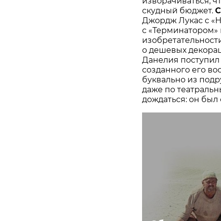
изворачиваться, ч
скудный бюджет.
С
Джордж Лукас с «
с «Терминатором»
изобретательности
о дешевых декорац
Данелия поступил 
созданного его в
буквально из подр
даже по театральн
дождаться: он был