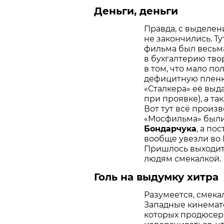
Деньги, деньги
Правда, с выделен
не закончились. Ту
фильма был весьм
в бухгалтерию тво
в том, что мало по
дефицитную пленк
«Сталкера» её вы
при проявке), а т
Вот тут всё произв
«Мосфильма» были
Бондарчука
, а по
вообще увезли во 
Пришлось выходит
людям смекалкой.
Голь на выдумку хитра
Разумеется, смека
Западные кинемато
которых продюсер