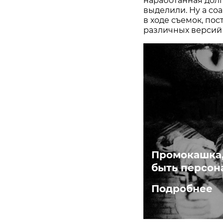
наработанная долг
выделили. Ну а со
в ходе съемок, пос
различных версий 
Промокашка,
быть персон
Подробнее