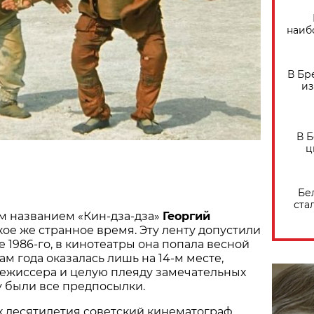
наиб
В Бр
из
В 
ц
Бе
ста
м названием «Кин-дза-дза»
Георгий
кое же странное время. Эту ленту допустили
е 1986-го, в кинотеатры она попала весной
гам года оказалась лишь на 14-м месте,
режиссера и целую плеяду замечательных
му были все предпосылки.
х десятилетия советский кинематограф