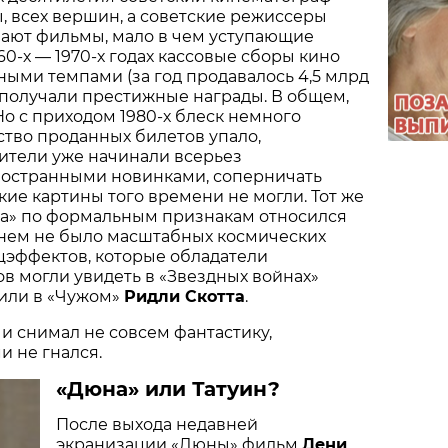
ы, всех вершин, а советские режиссеры
мают фильмы, мало в чем уступающие
60-х — 1970-х годах кассовые сборы кино
ными темпами (за год продавалось 4,5 млрд
 получали престижные награды. В общем,
Но с приходом 1980-х блеск немного
ство проданных билетов упало,
ители уже начинали всерьез
ностранными новинками, соперничать
кие картины того времени не могли. Тот же
за» по формальным признакам относился
в нем не было масштабных космических
цэффектов, которые обладатели
 могли увидеть в «Звездных войнах»
или в «Чужом»
Ридли Скотта
.
и снимал не совсем фантастику,
и не гнался.
«Дюна» или Татуин?
После выхода недавней
экранизации «Дюны» фильм
Дени