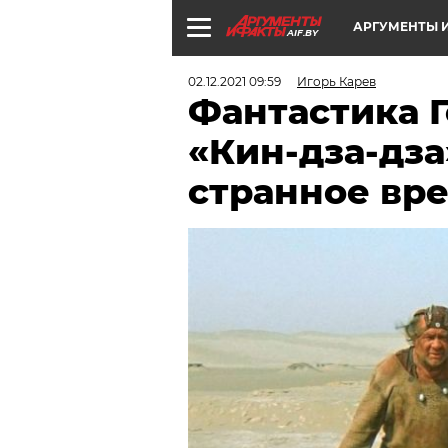
АРГУМЕНТЫ И
AIF.BY
02.12.2021 09:59
Игорь Карев
Фантастика Г
«Кин-дза-дза
странное вр