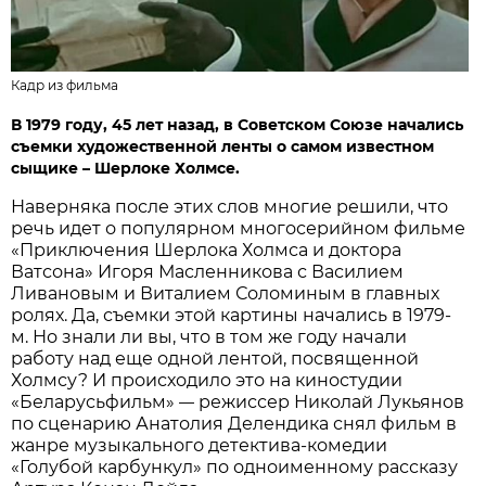
Кадр из фильма
В 1979 году, 45 лет назад, в Советском Союзе начались
съемки художественной ленты о самом известном
сыщике – Шерлоке Холмсе.
Наверняка после этих слов многие решили, что
речь идет о популярном многосерийном фильме
«Приключения Шерлока Холмса и доктора
Ватсона» Игоря Масленникова с Василием
Ливановым и Виталием Соломиным в главных
ролях. Да, съемки этой картины начались в 1979-
м. Но знали ли вы, что в том же году начали
работу над еще одной лентой, посвященной
Холмсу? И происходило это на киностудии
«Беларусьфильм»
режиссер Николай Лукьянов
—
по сценарию Анатолия Делендика снял фильм в
жанре музыкального детектива-комедии
«Голубой карбункул» по одноименному рассказу