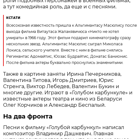
роли подобных персонажей в военных фильмах,
а тут комедийная роль, да еще и с песнями.
КСТАТИ
Всесоюзная известность пришла к Альгимантасу Масюлису после
выхода фильма Витаутаса Жалакявичюса «Никто не хотел
умирать» в 1966 году. Этот фильм подарил кинематографу сразу
нескольких звезд. Альгимантас Масюлис сыграл Миколаса
Локиса, сельского учителя. Вместе с ним в фильме снялись
Регимантас Адомайтис, Юозас Будрайтис, Донатас Банионис.
После фильма актеры буквально проснулись знаменитыми.
Также в картине заняты Ирина Печерникова,
Валентина Титова, Игорь Дмитриев, Юрис
Стренга, Виктор Лебедев, Валентин Букин и
многие другие. Играют в «Голубом карбункуле» и
известные актеры театра и кино из Беларуси
Олег Корчиков и Александр Беспалый.
На два фронта
Песни к фильму «Голубой карбункул» написал
композитор Владимир Дашкевич. Главная