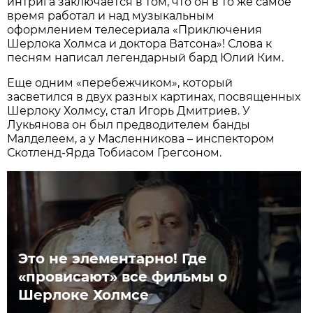
интрига заключается в том, что он в то же самое
время работал и над музыкальным
оформлением телесериала «Приключения
Шерлока Холмса и доктора Ватсона»! Слова к
песням написал легендарный бард Юлий Ким.
Еще одним «перебежчиком», который
засветился в двух разных картинах, посвященных
Шерлоку Холмсу, стал Игорь Дмитриев. У
Лукьянова он был предводителем банды
Малделеем, а у Масленникова – инспектором
Скотленд-Ярда Тобиасом Грегсоном.
Это не элементарно! Где
«провисают» все фильмы о
Шерлоке Холмсе