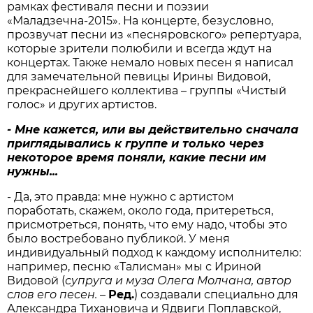
рамках фестиваля песни и поэзии
«Маладзечна-2015». На концерте, безусловно,
прозвучат песни из «песняровского» репертуара,
которые зрители полюбили и всегда ждут на
концертах. Также немало новых песен я написал
для замечательной певицы Ирины Видовой,
прекраснейшего коллектива – группы «Чистый
голос» и других артистов.
- Мне кажется, или вы действительно сначала
приглядывались к группе и только через
некоторое время поняли, какие песни им
нужны...
- Да, это правда: мне нужно с артистом
поработать, скажем, около года, притереться,
присмотреться, понять, что ему надо, чтобы это
было востребовано публикой. У меня
индивидуальный подход к каждому исполнителю:
например, песню «Талисман» мы с Ириной
Видовой (
супруга и муза Олега Молчана, автор
слов его песен.
–
Ред.
) создавали специально для
Александра Тихановича и Ядвиги Поплавской,