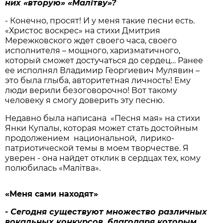
них «вторую» «Малітву»?
- Конечно, просят! И у меня такие песни есть.
«Христос воскрес» на стихи Дмитрия
Мережковского ждет своего часа, своего
исполнителя – мощного, харизматичного,
который сможет достучаться до сердец… Ранее
ее исполнял Владимир Георгиевич Мулявин –
это была глыба, авторитетная личность! Ему
люди верили безоговорочно! Вот такому
человеку я смогу доверить эту песню.
Недавно была написана «Песня мая» на стихи
Янки Купалы, которая может стать достойным
продолжением национальной, лирико-
патриотической темы в моем творчестве. Я
уверен - она найдет отклик в сердцах тех, кому
полюбилась «Малітва».
«Меня сами находят»
- Сегодня существуют множество различных
вокальных конкурсов, благодаря которым