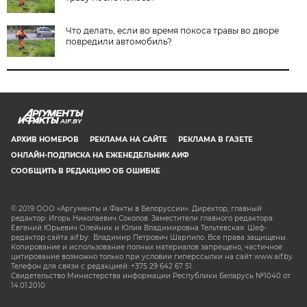
Что делать, если во время покоса травы во дворе
повредили автомобиль?
AIF.BY
АРХИВ НОМЕРОВ
РЕКЛАМА НА САЙТЕ
РЕКЛАМА В ГАЗЕТЕ
ОНЛАЙН-ПОДПИСКА НА ЕЖЕНЕДЕЛЬНИК АИФ
СООБЩИТЬ В РЕДАКЦИЮ ОБ ОШИБКЕ
© 2019 ООО «Аргументы и Факты в Белоруссии». Директор, главный
редактор: Игорь Николаевич Соколов. Заместители главного редактора:
Евгений Юрьевич Олейник и Юлия Владимировна Тельтевская. Шеф-
редактор сайта aif.by: Владимир Петрович Шарпило. Все права защищены.
Копирование и использование полных материалов запрещено, частичное
цитирование возможно только при условии гиперссылки на сайт www.aif.by.
Телефон для связи с редакцией: +375 29 642 67 51.
Свидетельство Министерства информации Республики Беларусь №1040 от
14.01.2010