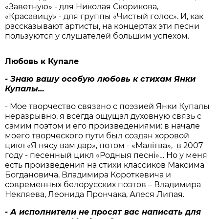
«Заветную» - для Николая Скорикова,
«Красавицу» - для группы «Чистый голос». И, как
рассказывают артисты, на концертах эти песни
пользуются у слушателей большим успехом.
Любовь к Купале
- Знаю вашу особую любовь к стихам Янки
Купалы…
- Мое творчество связано с поэзией Янки Купалы
неразрывно, я всегда ощущал духовную связь с
самим поэтом и его произведениями: в начале
моего творческого пути был создан хоровой
цикл «Я нясу вам дар», потом - «Малітва», в 2007
году - песенный цикл «Родныя песнi»… Но у меня
есть произведения на стихи классиков Максима
Богдановича, Владимира Короткевича и
современных белорусских поэтов – Владимира
Некляева, Леонида Прончака, Алеся Липая.
- А исполнители не просят вас написать для