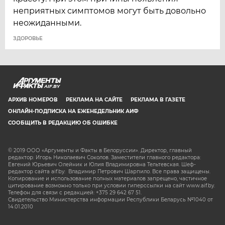
неприятных симптомов могут быть довольно
неожиданными.
ЗДОРОВЬЕ
AIF.BY
АРХИВ НОМЕРОВ
РЕКЛАМА НА САЙТЕ
РЕКЛАМА В ГАЗЕТЕ
ОНЛАЙН-ПОДПИСКА НА ЕЖЕНЕДЕЛЬНИК АИФ
СООБЩИТЬ В РЕДАКЦИЮ ОБ ОШИБКЕ
© 2019 ООО «Аргументы и Факты в Белоруссии». Директор, главный
редактор: Игорь Николаевич Соколов. Заместители главного редактора:
Евгений Юрьевич Олейник и Юлия Владимировна Тельтевская. Шеф-
редактор сайта aif.by: Владимир Петрович Шарпило. Все права защищены.
Копирование и использование полных материалов запрещено, частичное
цитирование возможно только при условии гиперссылки на сайт www.aif.by.
Телефон для связи с редакцией: +375 29 642 67 51.
Свидетельство Министерства информации Республики Беларусь №1040 от
14.01.2010