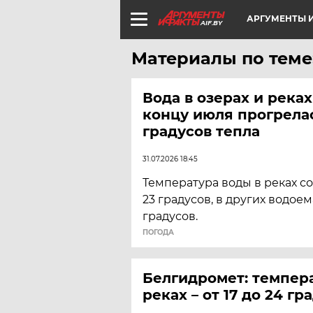
АРГУМЕНТЫ И
AIF.BY
Материалы по теме
Вода в озерах и река
концу июля прогрелас
градусов тепла
31.07.2026 18:45
Температура воды в реках сос
23 градусов, в других водоема
градусов.
ПОГОДА
Белгидромет: темпер
реках – от 17 до 24 гр