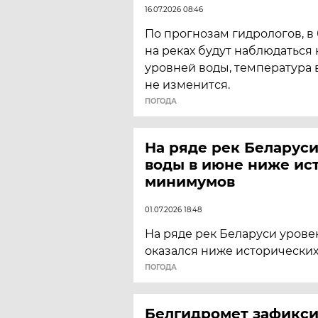
16.07.2026 08:46
По прогнозам гидрологов, 
на реках будут наблюдаться
уровней воды, температура
не изменится.
ПОГОДА
На ряде рек Беларуси
воды в июне ниже ис
минимумов
01.07.2026 18:48
На ряде рек Беларуси урове
оказался ниже исторически
ПОГОДА
Белгидромет зафикси