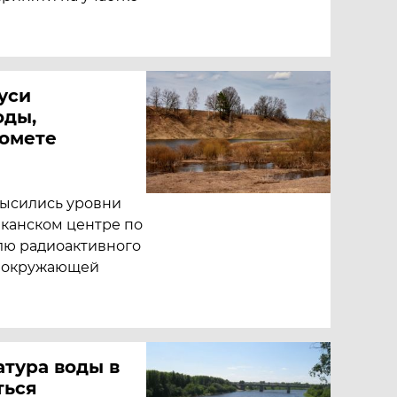
уси
оды,
ромете
высились уровни
иканском центре по
лю радиоактивного
у окружающей
атура воды в
ться