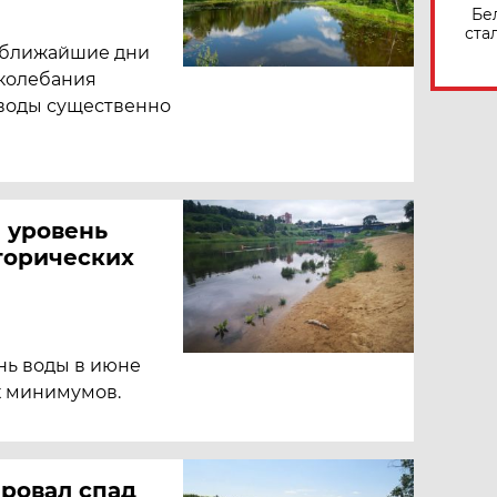
Бе
ста
в ближайшие дни
 колебания
 воды существенно
 уровень
торических
нь воды в июне
х минимумов.
ровал спад