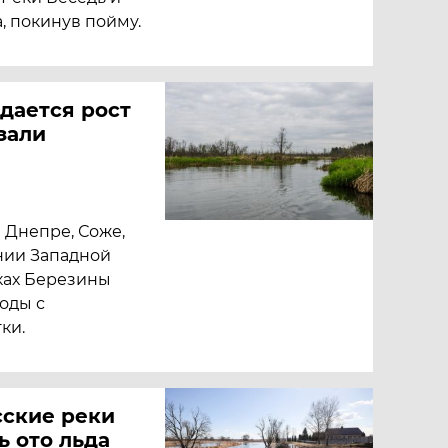
, покинув пойму.
дается рост
зали
 Днепре, Соже,
нии Западной
ках Березины
оды с
ки.
сские реки
ь ото льда