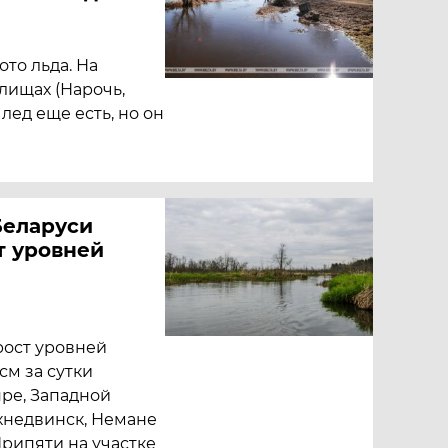
то льда. На
лищах (Нарочь,
 лед еще есть, но он
Беларуси
т уровней
рост уровней
см за сутки
ре, Западной
рхнедвинск, Немане
Припяти на участке