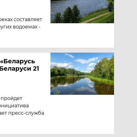
реках составляет
ругих водоемах -
 «Беларусь
 Беларуси 21
и пройдет
инициатива
ает пресс-служба