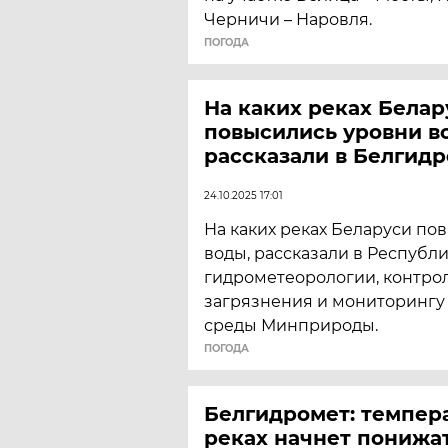
Черничи – Наровля.
ПОГОДА
На каких реках Белар
повысились уровни в
рассказали в Белгид
24.10.2025 17:01
На каких реках Беларуси по
воды, рассказали в Республ
гидрометеорологии, контро
загрязнения и мониторинг
среды Минприроды.
ПОГОДА
Белгидромет: темпер
реках начнет понижа