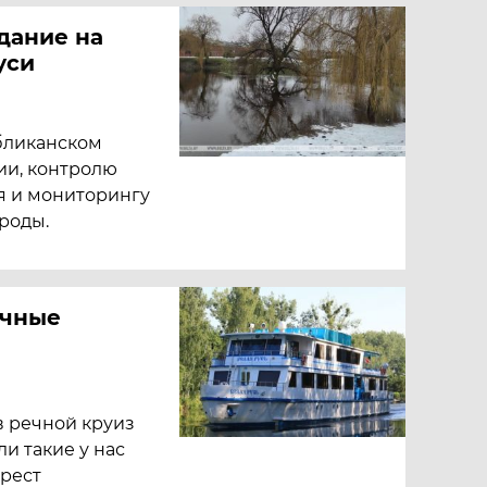
дание на
уси
убликанском
ии, контролю
я и мониторингу
роды.
ечные
в речной круиз
ли такие у нас
Брест