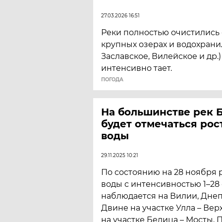
27.03.2026 16:51
Реки полностью очистились о
крупных озерах и водохрани
Заславское, Вилейское и др.)
интенсивно тает.
ПОГОДА
На большинстве рек 
будет отмечаться рос
воды
29.11.2025 10:21
По состоянию на 28 ноября 
воды с интенсивностью 1–28 
наблюдается на Вилии, Днеп
Двине на участке Улла – Ве
на участке Белица – Мосты, 