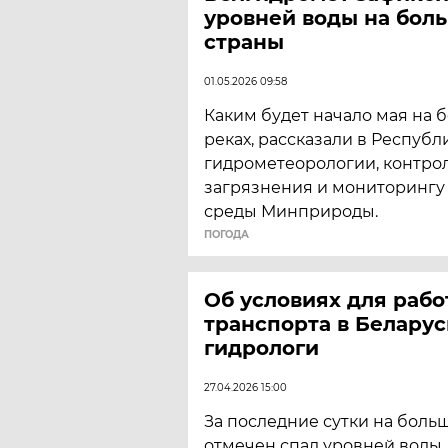
уровней воды на бол
страны
01.05.2026 09:58
Каким будет начало мая на 
реках, рассказали в Респуб
гидрометеорологии, контро
загрязнения и мониторинг
среды Минприроды.
ПОГОДА
Об условиях для рабо
транспорта в Беларус
гидрологи
27.04.2026 15:00
За последние сутки на боль
отмечен спад уровней воды.