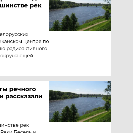
ьшинстве рек
белорусских
ликанском центре по
лю радиоактивного
у окружающей
ты речного
и рассказали
шинстве рек
 Реки Беседь и