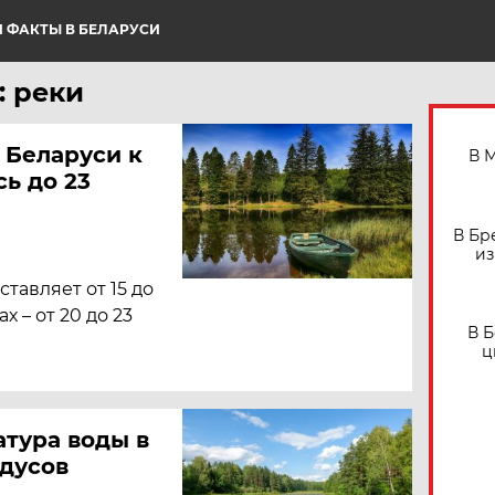
 ФАКТЫ В БЕЛАРУСИ
: реки
х Беларуси к
В 
ь до 23
В Бр
из
тавляет от 15 до
х – от 20 до 23
В 
ц
атура воды в
адусов