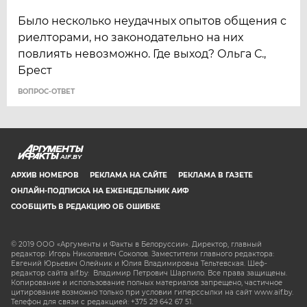
Было несколько неудачных опытов общения с
риелторами, но законодательно на них
повлиять невозможно. Где выход? Ольга С.,
Брест
ВОПРОС-ОТВЕТ
AIF.BY
АРХИВ НОМЕРОВ
РЕКЛАМА НА САЙТЕ
РЕКЛАМА В ГАЗЕТЕ
ОНЛАЙН-ПОДПИСКА НА ЕЖЕНЕДЕЛЬНИК АИФ
СООБЩИТЬ В РЕДАКЦИЮ ОБ ОШИБКЕ
© 2019 ООО «Аргументы и Факты в Белоруссии». Директор, главный
редактор: Игорь Николаевич Соколов. Заместители главного редактора:
Евгений Юрьевич Олейник и Юлия Владимировна Тельтевская. Шеф-
редактор сайта aif.by: Владимир Петрович Шарпило. Все права защищены.
Копирование и использование полных материалов запрещено, частичное
цитирование возможно только при условии гиперссылки на сайт www.aif.by.
Телефон для связи с редакцией: +375 29 642 67 51.