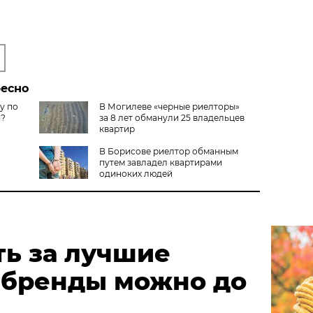
ресно
у по
В Могилеве «черные риелторы»
и?
за 8 лет обманули 25 владельцев
квартир
В Борисове риелтор обманным
путем завладел квартирами
одиноких людей
ть за лучшие
 бренды можно до