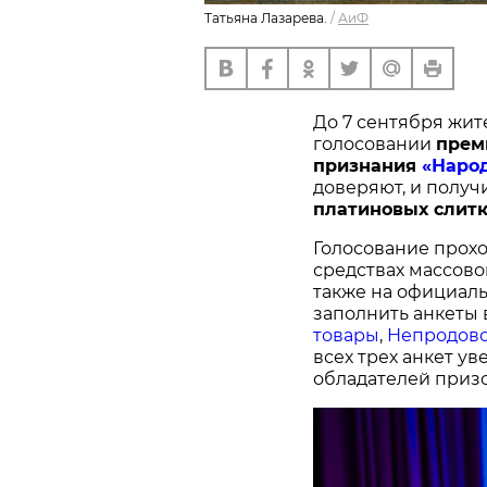
Татьяна Лазарева.
/
АиФ
До 7 сентября жит
голосовании
п
рем
признания
«Наро
доверяют, и получ
платиновых слитк
Голосование прохо
средствах массово
также на официал
заполнить анкеты 
товары
,
Непродово
всех трех анкет у
обладателей призо