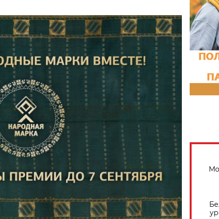
Мо
Бе
ур