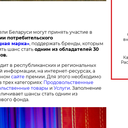
ели Беларуси могут принять участие в
ии потребительского
вн
дная марка»
, поддержать бренды, которым
ить шанс стать
одним из обладателей 30
ов.
Ка
Рас
дит в республиканских и региональных
й информации, на интернет-ресурсах, а
ьном
сайте
премии. Для этого необходимо
в трех категориях:
Продовольственные
льственные товары
и
Услуги
. Заполнение
величивает шансы стать одним из
вого фонда.