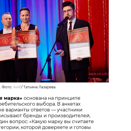
. Фото:
АиФ
/
Татьяна Лазарева.
я марка»
основана на принципе
ебительского выбора. В анкетах
ые варианты ответов — участники
писывают бренды и производителей,
один вопрос: «Какую марку вы считаете
тегории, которой доверяете и готовы