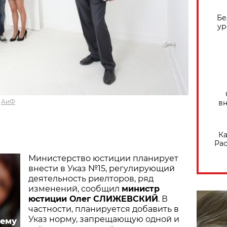
Бе
ур
АиФ
вн
Ка
Рас
Министерство юстиции планирует
внести в Указ №15, регулирующий
деятельность риелторов, ряд
изменений, сообщил
министр
юстиции Олег СЛИЖЕВСКИЙ
. В
частности, планируется добавить в
Указ норму, запрещающую одной и
чему