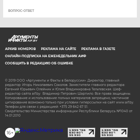
ВОПРОС-ОТВЕТ
AIF.BY
АРХИВ НОМЕРОВ
РЕКЛАМА НА САЙТЕ
РЕКЛАМА В ГАЗЕТЕ
ОНЛАЙН-ПОДПИСКА НА ЕЖЕНЕДЕЛЬНИК АИФ
СООБЩИТЬ В РЕДАКЦИЮ ОБ ОШИБКЕ
© 2019 ООО «Аргументы и Факты в Белоруссии». Директор, главный
редактор: Игорь Николаевич Соколов. Заместители главного редактора:
Евгений Юрьевич Олейник и Юлия Владимировна Тельтевская. Шеф-
редактор сайта aif.by: Владимир Петрович Шарпило. Все права защищены.
Копирование и использование полных материалов запрещено, частичное
цитирование возможно только при условии гиперссылки на сайт www.aif.by.
Телефон для связи с редакцией: +375 29 642 67 51.
Свидетельство Министерства информации Республики Беларусь №1040 от
14.01.2010
16+