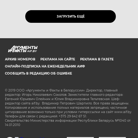
ЗАГРУЗИТЬ ЕЩЁ
AIF.BY
АРХИВ НОМЕРОВ
РЕКЛАМА НА САЙТЕ
РЕКЛАМА В ГАЗЕТЕ
ОНЛАЙН-ПОДПИСКА НА ЕЖЕНЕДЕЛЬНИК АИФ
СООБЩИТЬ В РЕДАКЦИЮ ОБ ОШИБКЕ
© 2019 ООО «Аргументы и Факты в Белоруссии». Директор, главный
редактор: Игорь Николаевич Соколов. Заместители главного редактора:
Евгений Юрьевич Олейник и Юлия Владимировна Тельтевская. Шеф-
редактор сайта aif.by: Владимир Петрович Шарпило. Все права защищены.
Копирование и использование полных материалов запрещено, частичное
цитирование возможно только при условии гиперссылки на сайт www.aif.by.
Телефон для связи с редакцией: +375 29 642 67 51.
Свидетельство Министерства информации Республики Беларусь №1040 от
14.01.2010