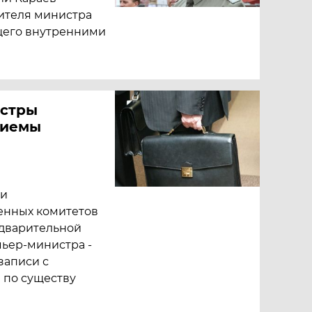
тителя министра
щего внутренними
истры
риемы
 и
енных комитетов
едварительной
мьер-министра -
записи с
 по существу