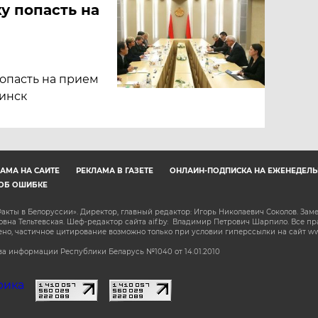
у попасть на
опасть на прием
Минск
АМА НА САЙТЕ
РЕКЛАМА В ГАЗЕТЕ
ОНЛАЙН-ПОДПИСКА НА ЕЖЕНЕДЕЛЬ
ОБ ОШИБКЕ
акты в Белоруссии». Директор, главный редактор: Игорь Николаевич Соколов. Зам
на Тельтевская. Шеф-редактор сайта aif.by: Владимир Петрович Шарпило. Все п
о, частичное цитирование возможно только при условии гиперссылки на сайт www.
а информации Республики Беларусь №1040 от 14.01.2010