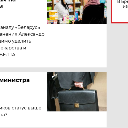
В Бр
и
из
каналу «Беларусь
ранения Александр
димо уделить
екарства и
 БЕЛТА.
 министра
ников статус выше
ра?