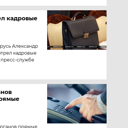
ел кадровые
русь Александр
отрел кадровые
 пресс-службе
анов
прямые
органов прямые