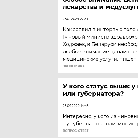
лекарства и медуслуг
28.01.2024 22:34
Как заявил в интервью теле
1» новый министр здравоох
Ходжаев, в Беларуси необхо
особое внимание ценам на л
медицинские услуги, пишет
ЭКОНОМИКА
У кого статус выше: у
или губернатора?
23.09.2020 14:43
Интересно, у кого из чинов
– у губернатора, или, минист
ВОПРОС-ОТВЕТ