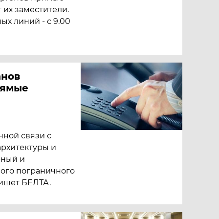
 их заместители.
х линий - с 9.00
анов
рямые
нной связи с
архитектуры и
рный и
ного пограничного
пишет БЕЛТА.