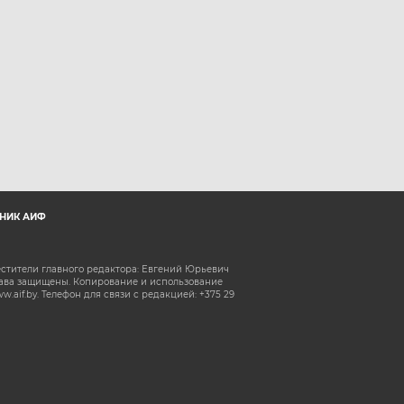
НИК АИФ
естители главного редактора: Евгений Юрьевич
рава защищены. Копирование и использование
aif.by. Телефон для связи с редакцией: +375 29