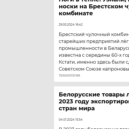
носки на Брестском 
комбинате
29.05.2024 16:42
Брестский чулочный комбина
старейших предприятий лёг
промышленности в Беларуси
известна с середины 60-х го
Кстати, именно здесь были 
Советском Союзе капроновы
ТЕХНОЛОГИИ
Белорусские товары 
2023 году экспортиро
стран мира
04.01.2024 15:54