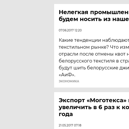
Нелегкая промышленн
будем носить из наше
07.06.2017 12:20
Какие тенденции наблюдают
текстильном рынке? Что из
отрасли после отмены квот 
белорусского текстиля в стр
будут шить белорусские дж
«АиФ».
ЭКОНОМИКА
Экспорт «Моготекса»
увеличить в 6 раз к к
года
21.05.2017 07:18