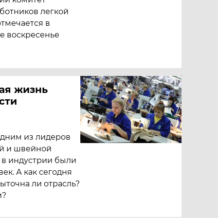
аботников легкой
тмечается в
е воскресенье
кая жизнь
сти
одним из лидеров
ой и швейной
о в индустрии были
ек. А как сегодня
быточна ли отрасль?
и?