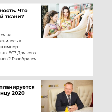
ость. Что
й ткани?
ся на
менилось в
на импорт
аны ЕС? Для кого
инсы? Разобрался
 планируется
онцу 2020