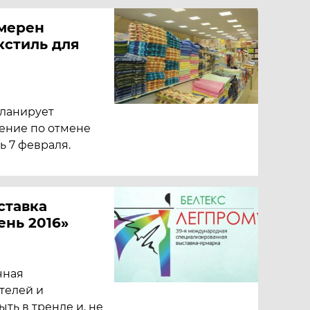
мерен
кстиль для
планирует
ение по отмене
ь 7 февраля.
ставка
ень 2016»
чная
телей и
ыть в тренде и, не