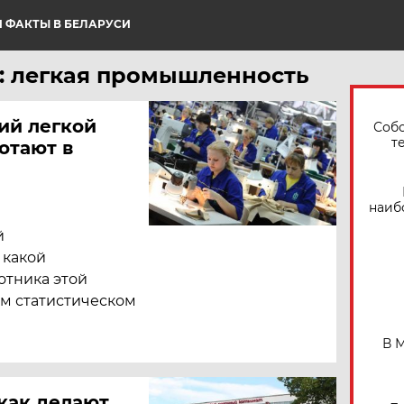
 ФАКТЫ В БЕЛАРУСИ
: легкая промышленность
ий легкой
Собо
т
отают в
наиб
й
 какой
отника этой
ом статистическом
В 
 как делают