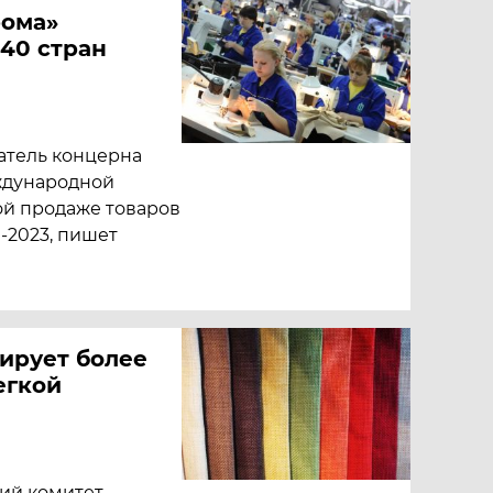
рома»
 40 стран
атель концерна
еждународной
ой продаже товаров
-2023, пишет
ирует более
егкой
ий комитет