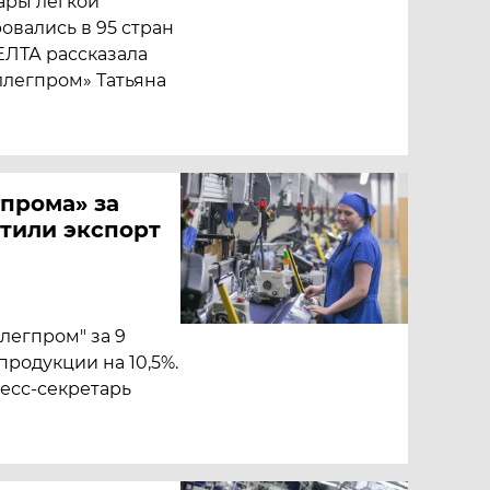
вары легкой
вались в 95 стран
ЕЛТА рассказала
ллегпром» Татьяна
прома» за
стили экспорт
легпром" за 9
продукции на 10,5%.
есс-секретарь