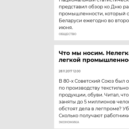
представил обзор ко Дню р
промышленности, который о
Беларуси ежегодно во второ
июня.
ОБЩЕСТВО
Что мы носим. Нелег
легкой промышленно
28.11.2017 12:00
В 80-х Советский Союз был 
по производству текстильн
продукции, обуви. Читал, чт
заняты до 5 миллионов челов
обстоят дела в легпроме? У
Сколько получают работник
ЭКОНОМИКА