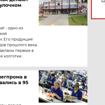
Б
чулочном
т - одно из
кой
. Его продукция
дов прошлого века.
сделаны первые в
е колготки.
легпрома в
вались в 95