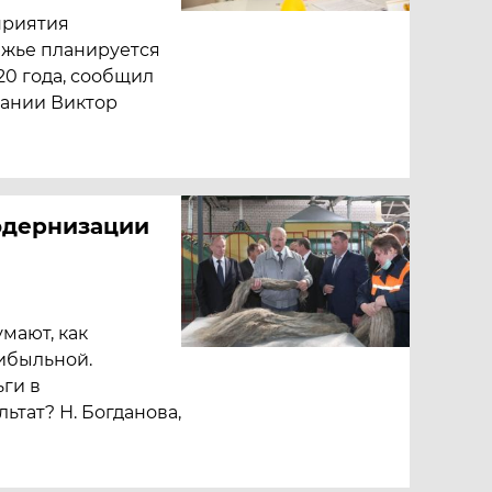
приятия
ежье планируется
020 года, сообщил
ании Виктор
модернизации
мают, как
ибыльной.
ьги в
ьтат? Н. Богданова,