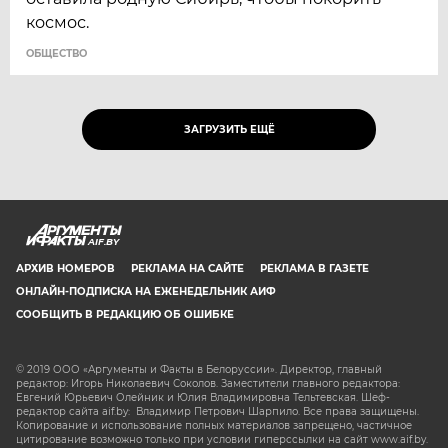
космос.
ОБЩЕСТВО
ЗАГРУЗИТЬ ЕЩЁ
AIF.BY
АРХИВ НОМЕРОВ
РЕКЛАМА НА САЙТЕ
РЕКЛАМА В ГАЗЕТЕ
ОНЛАЙН-ПОДПИСКА НА ЕЖЕНЕДЕЛЬНИК АИФ
СООБЩИТЬ В РЕДАКЦИЮ ОБ ОШИБКЕ
© 2019 ООО «Аргументы и Факты в Белоруссии». Директор, главный
редактор: Игорь Николаевич Соколов. Заместители главного редактора:
Евгений Юрьевич Олейник и Юлия Владимировна Тельтевская. Шеф-
редактор сайта aif.by: Владимир Петрович Шарпило. Все права защищены.
Копирование и использование полных материалов запрещено, частичное
цитирование возможно только при условии гиперссылки на сайт www.aif.by.