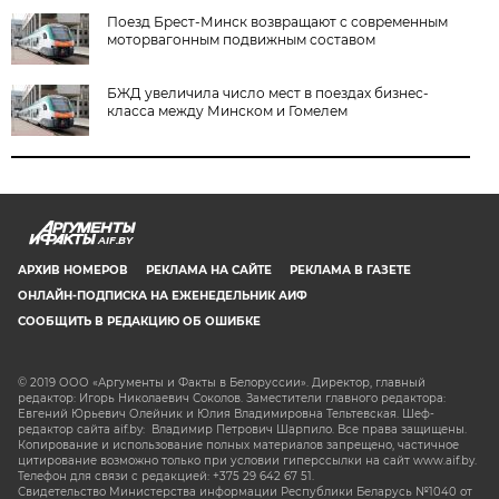
Поезд Брест-Минск возвращают с современным
моторвагонным подвижным составом
БЖД увеличила число мест в поездах бизнес-
класса между Минском и Гомелем
AIF.BY
АРХИВ НОМЕРОВ
РЕКЛАМА НА САЙТЕ
РЕКЛАМА В ГАЗЕТЕ
ОНЛАЙН-ПОДПИСКА НА ЕЖЕНЕДЕЛЬНИК АИФ
СООБЩИТЬ В РЕДАКЦИЮ ОБ ОШИБКЕ
© 2019 ООО «Аргументы и Факты в Белоруссии». Директор, главный
редактор: Игорь Николаевич Соколов. Заместители главного редактора:
Евгений Юрьевич Олейник и Юлия Владимировна Тельтевская. Шеф-
редактор сайта aif.by: Владимир Петрович Шарпило. Все права защищены.
Копирование и использование полных материалов запрещено, частичное
цитирование возможно только при условии гиперссылки на сайт www.aif.by.
Телефон для связи с редакцией: +375 29 642 67 51.
Свидетельство Министерства информации Республики Беларусь №1040 от