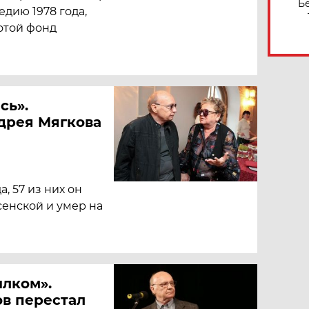
Б
дию 1978 года,
отой фонд
сь».
дрея Мягкова
, 57 из них он
сенской и умер на
ылком».
в перестал