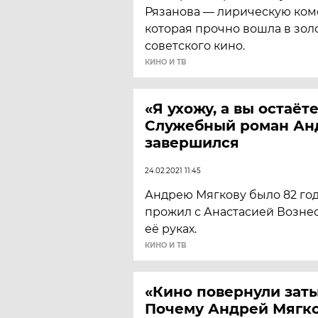
Рязанова — лирическую коме
которая прочно вошла в зол
советского кино.
КИНО И ТВ
«Я ухожу, а вы остаёте
Служебный роман Ан
завершился
24.02.2021 11:45
Андрею Мягкову было 82 года
прожил с ­Анастасией Возне
её руках.
КИНО И ТВ
«Кино повернули зат
Почему Андрей Мягко