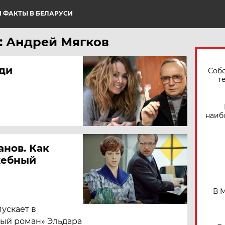
 ФАКТЫ В БЕЛАРУСИ
: Андрей Мягков
юди
Собо
т
наиб
анов. Как
жебный
В 
ускает в
ый роман» Эльдара