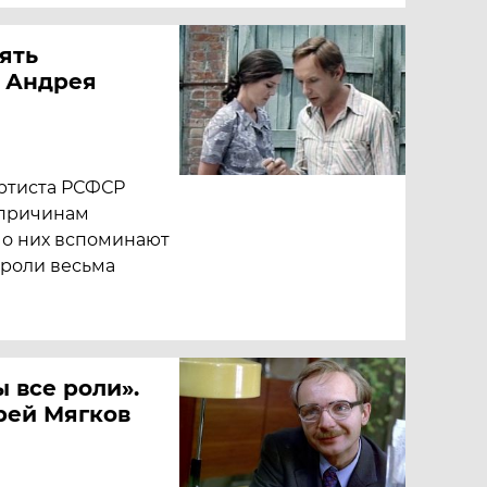
ять
 Андрея
артиста РСФСР
 причинам
я о них вспоминают
и роли весьма
 все роли».
рей Мягков