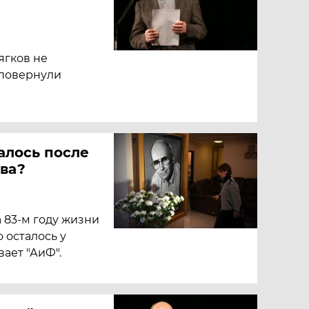
ягков не
 повернули
алось после
ва?
 83-м году жизни
о осталось у
вает "АиФ".