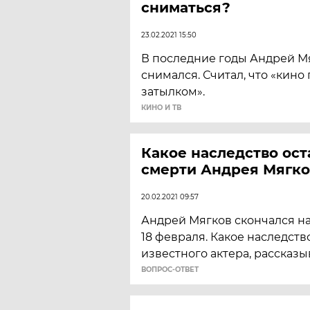
сниматься?
23.02.2021 15:50
В последние годы Андрей М
снимался. Считал, что «кино
затылком».
КИНО И ТВ
Какое наследство ост
смерти Андрея Мягко
20.02.2021 09:57
Андрей Мягков скончался на
18 февраля. Какое наследств
известного актера, рассказы
ВОПРОС-ОТВЕТ