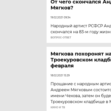
От чего скончался А
Мягков?
19.02.2021 09:34
Народный артист РСФСР Ан
скончался на 83-м году жизн
ВОПРОС-ОТВЕТ
Мягкова похоронят н
Троекуровском кладб
февраля
18.02.2021 15:29
Прощание с народным арти
Андреем Мягковым состоитс
имени Чехова, затем он буд
Троекуровском кладбище в 
КИНО И ТВ