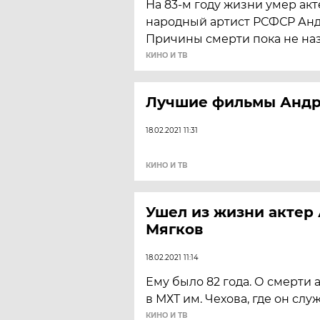
На 83-м году жизни умер акт
народный артист РСФСР Анд
Причины смерти пока не на
КИНО И ТВ
Лучшие фильмы Андр
18.02.2021 11:31
КИНО И ТВ
Ушел из жизни актер
Мягков
18.02.2021 11:14
Ему было 82 года. О смерти 
в МХТ им. Чехова, где он слу
КИНО И ТВ