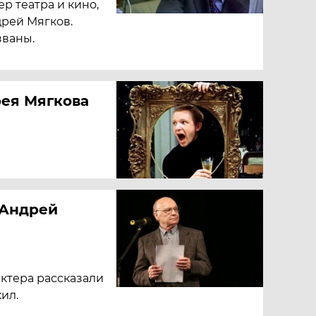
ер театра и кино,
рей Мягков.
званы.
ея Мягкова
 Андрей
актера рассказали
жил.