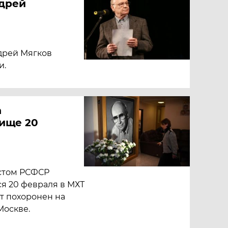
ндрей
дрей Мягков
и.
а
ище 20
стом РСФСР
я 20 февраля в МХТ
ет похоронен на
Москве.