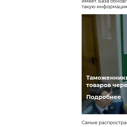
имеет. База обнов
такую информацию
Таможенники
товаров чер
Подробнее
Самые распростра