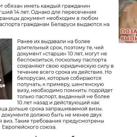
рт обязан иметь каждый гражданин
гший 14 лет. Однако для пересечения
границы документ необходим в любом
паспорта гражданам Беларуси выдаются на
Ранее их выдавали на более
длительный срок, поэтому те, чей
документ «старше» 10 лет, могут не
беспокоиться, поскольку паспорта
сохраняют свою юридическую силу в
течение всего срока их действия. Но
белорусам, которые собираются
ь
получать, к примеру, шенгенскую
де
визу, необходимо помнить: подойдет
только паспорт, выданный не более
10 лет назад и действующий как
яца дольше срока запрашиваемой визы.
 документе должно быть не менее двух
я виз. Такие требования предусмотрены
 Европейского союза.