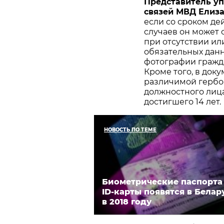
Представитель у
связей МВД Елиз
если со сроком дей
случаев он может 
при отсутствии и
обязательных данн
фотографии гражда
Кроме того, в док
различимой гербо
должностного лица
достигшего 14 лет.
НОВОСТЬ ПО ТЕМЕ
Биометрические паспорта
ID-карты появятся в Белар
в 2018 году