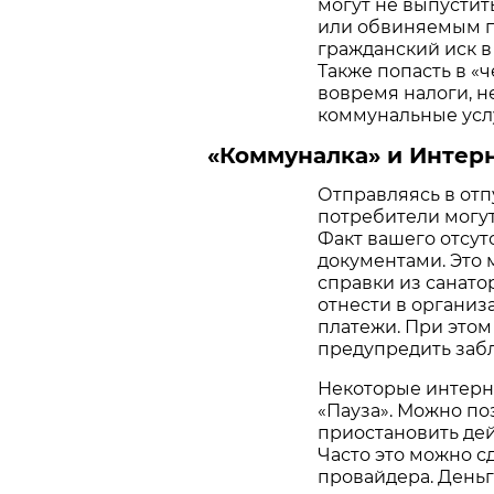
могут не выпустит
или обвиняемым п
гражданский иск в
Также попасть в «ч
вовремя налоги, не
коммунальные услу
«Коммуналка» и Интер
Отправляясь в отп
потребители могут
Факт вашего отсу
документами. Это 
справки из санато
отнести в организ
платежи. При этом
предупредить заб
Некоторые интерн
«Пауза». Можно по
приостановить дей
Часто это можно с
провайдера. Деньги