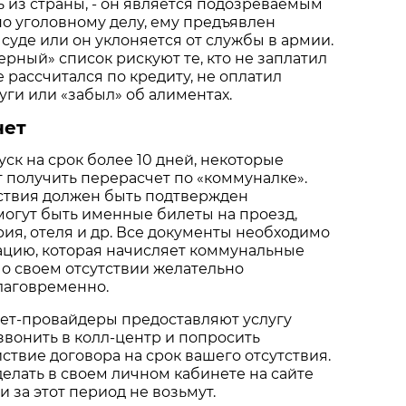
ь из страны, - он является подозреваемым
о уголовному делу, ему предъявлен
 суде или он уклоняется от службы в армии.
ерный» список рискуют те, кто не заплатил
 рассчитался по кредиту, не оплатил
ги или «забыл» об алиментах.
нет
уск на срок более 10 дней, некоторые
 получить перерасчет по «коммуналке».
тствия должен быть подтвержден
могут быть именные билеты на проезд,
рия, отеля и др. Все документы необходимо
ацию, которая начисляет коммунальные
 о своем отсутствии желательно
лаговременно.
ет-провайдеры предоставляют услугу
звонить в колл-центр и попросить
ствие договора на срок вашего отсутствия.
делать в своем личном кабинете на сайте
 за этот период не возьмут.