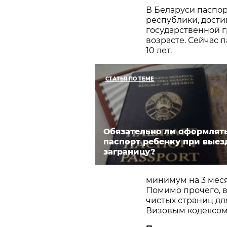
В Беларуси паспо
республики, дости
государственной 
возрасте. Сейчас 
10 лет.
СТАТЬЯ ПО ТЕМЕ
Обязательно ли оформлят
паспорт ребенку при выез
заграницу?
минимум на 3 мес
Помимо прочего, в
чистых страниц дл
Визовым кодексом