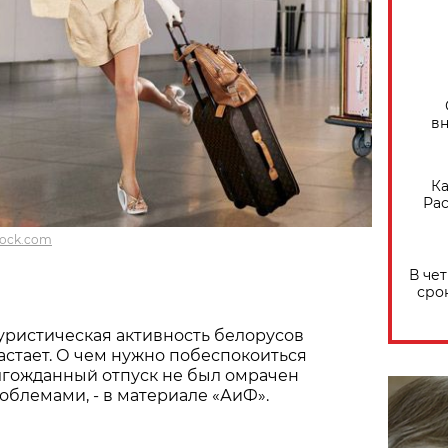
вн
Ка
Рас
tock.com
В че
сро
уристическая активность белорусов
стает. О чем нужно побеспокоиться
лгожданный отпуск не был омрачен
блемами, - в материале «АиФ».