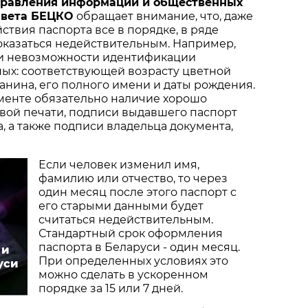
правления информации и общественных
авета БЕЦКО
обращает внимание, что, даже
ствия паспорта все в порядке, в ряде
оказаться недействительным. Например,
ли невозможности идентификации
ых: соответствующей возрасту цветной
нина, его полного имени и даты рождения.
ументе обязательно наличие хорошо
вой печати, подписи выдавшего паспорт
, а также подписи владельца документа,
Если человек изменил имя,
фамилию или отчество, то через
один месяц после этого паспорт с
его старыми данными будет
считаться недействительным.
Стандартный срок оформления
паспорта в Беларуси - один месяц.
 и
При определенных условиях это
уси
можно сделать в ускоренном
порядке за 15 или 7 дней.