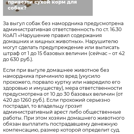
привезти сухой корм для
собак?
За выгул собак без намордника предусмотрена
административная ответственность по ст. 16.30
КоАП «Нарушение правил содержания
домашних и хищных животных». Нарушителю
могут сделать предупреждение или выписать
штраф от 1 до 15 базовых величин (сейчас – от 42
до 630 руб.).
Если при выгуле домашнее животное без
намордника причинило вред (укусило
прохожего, порвало куртку или навредило его
здоровью и имуществу), мера ответственности
предусмотрена от 10 до 30 базовых величин (от
420 до 1260 руб.). Если прохожий серьезно
пострадал, то владельцу грозит
административный арест либо общественные
работы. При этом хозяин домашнего животного
обязан выплатить пострадавшему денежную
компенсацию, размер которой определит суд.