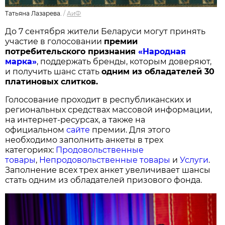
Татьяна Лазарева.
/
АиФ
До 7 сентября жители Беларуси могут принять
участие в голосовании
п
ремии
потребительского признания
«Народная
марка»
, поддержать бренды, которым доверяют,
и получить шанс стать
одним из обладателей 30
платиновых слитков.
Голосование проходит в республиканских и
региональных средствах массовой информации,
на интернет-ресурсах, а также на
официальном
сайте
премии. Для этого
необходимо заполнить анкеты в трех
категориях:
Продовольственные
товары
,
Непродовольственные товары
и
Услуги
.
Заполнение всех трех анкет увеличивает шансы
стать одним из обладателей призового фонда.